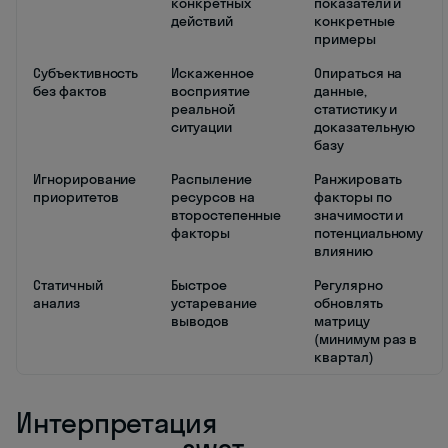
конкретных
показатели и
действий
конкретные
примеры
Субъективность
Искаженное
Опираться на
без фактов
восприятие
данные,
реальной
статистику и
ситуации
доказательную
базу
Игнорирование
Распыление
Ранжировать
приоритетов
ресурсов на
факторы по
второстепенные
значимости и
факторы
потенциальному
влиянию
Статичный
Быстрое
Регулярно
анализ
устаревание
обновлять
выводов
матрицу
(минимум раз в
квартал)
Интерпретация