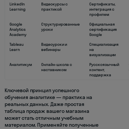
LinkedIn
Видеокурсы с
Сертификаты,
Learning
практикой
интеграция с
профилем
Google
Структурированные
Официальная
Analytics
уроки
сертификация
Academy
Google
Tableau
Видеоуроки и
Специализация
Learn
вебинары
на
визуализации
Аналитикум
Онлайн-школа с
Русскоязычный
наставником
контент,
поддержка
Ключевой принцип успешного
обучения аналитике — практика на
реальных данных. Даже простая
таблица продаж вашего магазина
может стать отличным учебным
материалом. Применяйте полученные