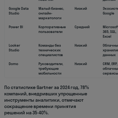
Google Data
Малый бизнес,
Низкий
Экосист
Studio
онлайн-
Google
маркетологи
Power BI
Корпоративные
Средний
Microsof
пользователи
365, SQL,
Excel
Looker
Команды без
Низкий
Облачны
Studio
технических
хранил
специалистов
данных
Domo
Руководители,
Низкий
CRM, ERP,
требующие
облачны
мобильности
сервис
По статистике Gartner за 2024 год, 78%
компаний, внедривших упрощенные
инструменты аналитики, отмечают
сокращение времени принятия
решений на 35-40%.