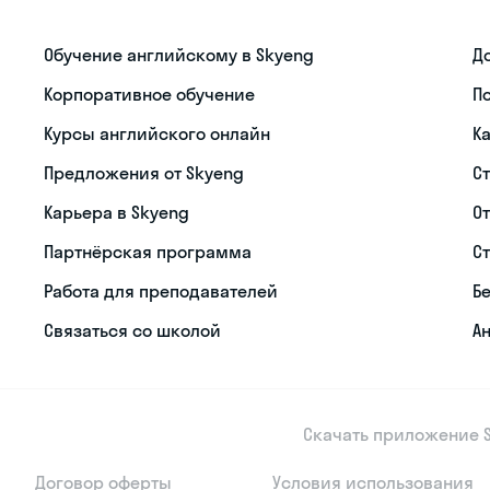
Обучение английскому в Skyeng
Д
Корпоративное обучение
П
Курсы английского онлайн
К
Предложения от Skyeng
С
Карьера в Skyeng
О
Партнёрская программа
С
Работа для преподавателей
Б
Связаться со школой
Ан
Скачать приложение S
Договор оферты
Условия использования