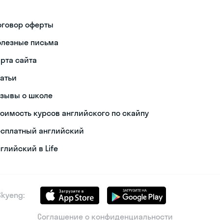
оговор оферты
олезные письма
арта сайта
татьи
тзывы о школе
тоимость курсов английского по скайпу
есплатный английский
глийский в Life
kyeng:
Соглашение о конфиденциальности