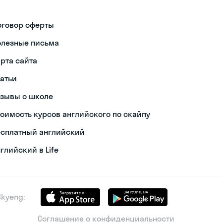
оговор оферты
олезные письма
арта сайта
татьи
тзывы о школе
тоимость курсов английского по скайпу
есплатный английский
глийский в Life
kyeng:
Соглашение о конфиденциальности