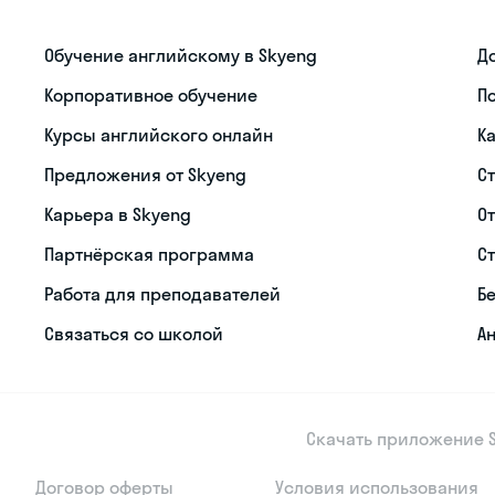
Обучение английскому в Skyeng
Д
Корпоративное обучение
П
Курсы английского онлайн
К
Предложения от Skyeng
С
Карьера в Skyeng
О
Партнёрская программа
С
Работа для преподавателей
Б
Связаться со школой
Ан
Скачать приложение S
Договор оферты
Условия использования