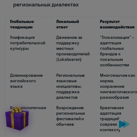
региональных диалектах
Глобальные
Локальный
Результат
тенденции
ответ
взаимодействия
Унификация
Движение за
"Глокализация" –
потребительской
поддержку
адаптация
культуры
местных
глобальных
производителей
брендов к
(Lokalwaren)
локальным
особенностям
Доминирование
Региональные
Многоязычие как
английского
языковые
норма,
языка
инициативы,
сохранение
поддержка
лингвистическог
диалектов
разнообразия
Космополитичная
Возрождение
Креативная
культура
региональных
адаптация
фестивалей и
традиций к
обычаев
современному
контексту