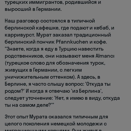
турецких иммигрантов, родившийся и
выросший в Германии.
Наш разговор состоялся в типичной
берлинской кафешке, где подают и кебаб, и
карривурст. Мурат заказал традиционный
берлинский пончик Pfannkuchen и кофе.
"Знаете, когда я еду в Турцию навестить
родственников, они называют меня Almancı
(турецкое слово для обозначения турок,
живущих в Германии, с легким
уничижительным оттенком). А здесь, в
Берлине, я часто слышу вопрос: 'Откуда ты
родом?' И когда я отвечаю 'из Берлина',
следует уточнение: 'Нет, я имею в виду, откуда
ты на самом деле?'"
Этот опыт Мурата оказался типичным для
целого поколения немецкой молодежи с
миграционными корнями. Они живут в