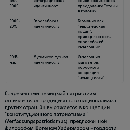
1990-
Интеграционная
Поиск общих основ,
2000
идентичность
преодоление "стены
в головах"
2000-
Европейская
Германия как
2015
идентичность
"европейская
нация",
приверженность
европейской
интеграции
2015-
Мультикультурная
Интеграция
н.в.
идентичность
мигрантов,
пересмотр
концепции
"немецкости"
Современный немецкий патриотизм
отличается от традиционного национализма
других стран. Он выражается в концепции
"конституционного патриотизма"
(Verfassungspatriotismus), предложенной
философом Юргеном Хабермасом – гордости