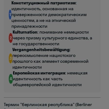
Конституционный патриотизм
:
идентичность, основанная на
1
приверженности демократическим
ценностям, а не на этнической
принадлежности
Kulturnation
: понимание немецкости
2
через призму культурного единства, а
не государственности
Vergangenheitsbewältigung
:
переосмысление нацистского
3
прошлого как элемент современной
идентичности
Европейская интеграция
: немецкая
4
идентичность как часть
общеевропейской идентичности
Термин "берлинская республика" (Berliner