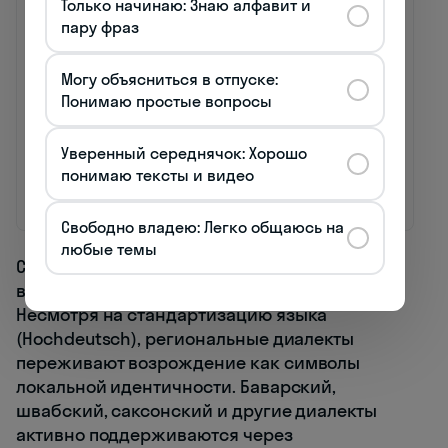
Только начинаю: Знаю алфавит и
форма
нейтральная
форма
пару фраз
Studenten
Student*innen /
Студенты
Studierende
Могу объясниться в отпуске:
Понимаю простые вопросы
Lehrer
Lehrer:innen /
Учителя
Lehrkräfte
Уверенный середнячок: Хорошо
Bürger
Bürger_innen /
Граждане
понимаю тексты и видео
Bürgerschaft
Kollegen
Kolleg:innen / Team
Коллеги
Свободно владею: Легко общаюсь на
любые темы
Сохранение диалектов также становится
важным аспектом культурной самобытности.
Несмотря на стандартизацию языка
(Hochdeutsch), региональные диалекты
переживают возрождение как символы
локальной идентичности. Баварский,
швабский, саксонский и другие диалекты
активно поддерживаются через