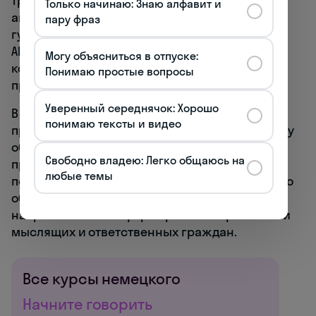
традиция гимназического образования с его
Только начинаю: Знаю алфавит и
акцентом на классические языки и
пару фраз
гуманитарные науки отражает идеал
Allgemeinbildung — всеобщего образования,
Могу объясниться в отпуске:
которое должно предшествовать
Понимаю простые вопросы
профессиональной специализации.
Уверенный середнячок: Хорошо
В современном контексте принципы Bildung
понимаю тексты и видео
проявляются в немецком подходе к дуальному
образованию, где практическое обучение
Свободно владею: Легко общаюсь на
профессии сочетается с теоретической
любые темы
подготовкой, а также в системе политического
образования (Politische Bildung),
направленного на формирование критически
мыслящих и ответственных граждан.
Все курсы немецкого
Начните говорить