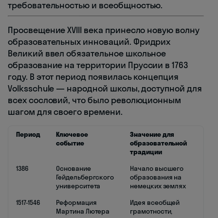
требовательностью и всеобщностью.
Просвещение XVIII века принесло новую волну
образовательных инноваций. Фридрих
Великий ввел обязательное школьное
образование на территории Пруссии в 1763
году. В этот период появилась концепция
Volksschule — народной школы, доступной для
всех сословий, что было революционным
шагом для своего времени.
Период
Ключевое
Значение для
событие
образовательной
традиции
1386
Основание
Начало высшего
Гейдельбергского
образования на
университета
немецких землях
1517-1546
Реформация
Идея всеобщей
Мартина Лютера
грамотности,