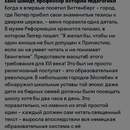
Ханс Шмидт, профессор истории педагогики
Когда я впервые посетил Виттенберг – город,
где Лютер прибил свои знаменитые тезисы к
дверям церкви, – меня поразила одна деталь.
В музее Реформации хранится письмо, в
котором Лютер пишет: "Я желал бы, чтобы ни
один юноша не был допущен к Причастию,
если он не умеет читать и не понимает
Евангелие". Представьте масштаб этого
требования для XVI века! Это был не просто
религиозный постулат – это образовательная
революция. В небольшом городке Эйслебен я
обнаружил школьные уставы той эпохи: даже
дети из бедных семей должны были посещать
школу хотя бы два часа в день. Это
поразительно, но именно из этой простой
идеи – каждый должен сам читать священный
текст – выросла впоследствии вся немецкая
образовательная система с её