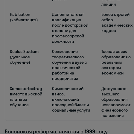
лекций
Habitiation
Дополнительная
Более строгий
(хабилитация)
квалификация
отбор
после докторской
академических
степени для
кадров
профессорской
должности
Duales Studium
Совмещение
Тесная связь
(дуальное
теоретического
образования с
обучение)
обучения в вузе с
реальным
практической
сектором
работой на
экономики
предприятии
Semesterbeitrag
Символический
Доступность
вместо высокой
взнос,
высшего
платы за
включающий
образования
обучение
проездной билет и
независимо от
социальные услуги
финансового
положения
Болонская реформа, начатая в 1999 году,