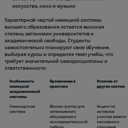
искусства, кино и музыки
Характерной чертой немецкой системы
высшего образования остается высокая
степень автономии университетов и
академической свободы. Студенты
самостоятельно планируют свое обучение,
выбирая курсы и определяя темп учебы, что
требует значительной самодисциплины и
ответственности.
Особенность
Проявление в
Отличие от
немецкой
практике
других систем
академической
системы
Семинарская
Малые группы для
Акцент на
система
интенсивного
активное
обсуждения и
участие вместо
исследовательской
пассивного
работы
слушания