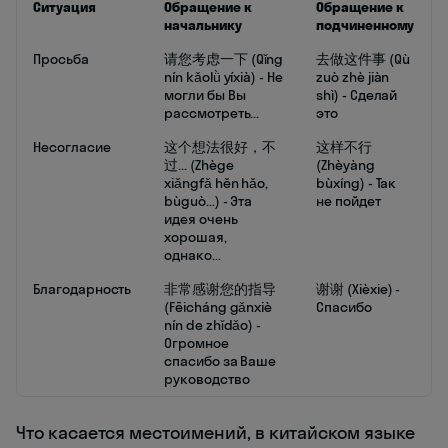
Ситуация
Обращение к
Обращение к
начальнику
подчиненному
Просьба
请您考虑一下 (Qǐng
去做这件事 (Qù
nín kǎolǜ yíxià) - Не
zuò zhè jiàn
могли бы Вы
shì) - Сделай
рассмотреть...
это
Несогласие
这个想法很好，不
这样不行
过... (Zhège
(Zhèyàng
xiǎngfǎ hěn hǎo,
bùxíng) - Так
bùguò...) - Эта
не пойдет
идея очень
хорошая,
однако...
Благодарность
非常感谢您的指导
谢谢 (Xièxie) -
(Fēicháng gǎnxiè
Спасибо
nín de zhǐdǎo) -
Огромное
спасибо за Ваше
руководство
Что касается местоимений, в китайском языке