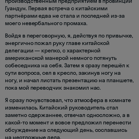
производственным предприятием в провинции
Гуандун. Первая встреча с китайскими
партнёрами едва не стала и последней из-за
моего невербального промаха.
Войдя в переговорную, я, действуя по привычке,
энергично пожал руку главе китайской
делегации — крепко, с характерной
американской манерой немного потянуть
собеседника на себя. Затем я сразу перешёл к
сути вопроса, сел в кресло, закинув ногу на
ногу, и начал листать презентацию на планшете,
пока мой переводчик знакомил нас.
Я сразу почувствовал, что атмосфера в комнате
изменилась. Китайский руководитель стал
заметно сдержаннее, отвечал односложно, а в
какой-то момент и вовсе предложил перенести
обсуждение на следующий день, сославшись
на неотложные дела.