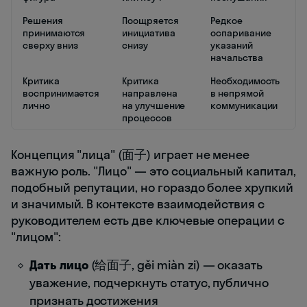
Решения
Поощряется
Редкое
принимаются
инициатива
оспаривание
сверху вниз
снизу
указаний
начальства
Критика
Критика
Необходимость
воспринимается
направлена
в непрямой
лично
на улучшение
коммуникации
процессов
Концепция "лица" (面子) играет не менее
важную роль. "Лицо" — это социальный капитал,
подобный репутации, но гораздо более хрупкий
и значимый. В контексте взаимодействия с
руководителем есть две ключевые операции с
"лицом":
Дать лицо
(给面子, gěi miàn zi) — оказать
уважение, подчеркнуть статус, публично
признать достижения