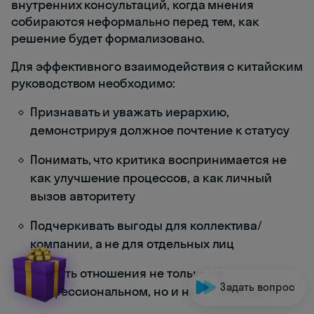
внутренних консультаций, когда мнения
собираются неформально перед тем, как
решение будет формализовано.
Для эффективного взаимодействия с китайским
руководством необходимо:
Признавать и уважать иерархию,
демонстрируя должное почтение к статусу
Понимать, что критика воспринимается не
как улучшение процессов, а как личный
вызов авторитету
Подчеркивать выгоды для коллектива/
компании, а не для отдельных лиц
Строить отношения не только на
Задать вопрос
профессиональном, но и на личном уровне