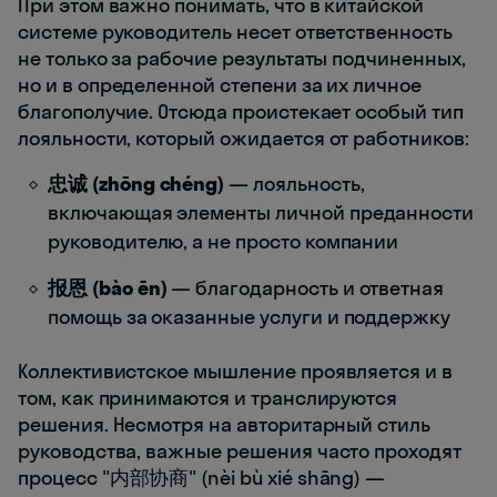
При этом важно понимать, что в китайской
системе руководитель несет ответственность
не только за рабочие результаты подчиненных,
но и в определенной степени за их личное
благополучие. Отсюда проистекает особый тип
лояльности, который ожидается от работников:
忠诚 (zhōng chéng)
— лояльность,
включающая элементы личной преданности
руководителю, а не просто компании
报恩 (bào ēn)
— благодарность и ответная
помощь за оказанные услуги и поддержку
Коллективистское мышление проявляется и в
том, как принимаются и транслируются
решения. Несмотря на авторитарный стиль
руководства, важные решения часто проходят
процесс "内部协商" (nèi bù xié shāng) —