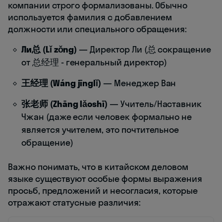
компании строго формализованы. Обычно
используется фамилия с добавлением
должности или специального обращения:
Ли总 (Lǐ zǒng)
— Директор Ли (总 сокращение
от 总经理 - генеральный директор)
王经理 (Wáng jīnglǐ)
— Менеджер Ван
张老师 (Zhāng lǎoshī)
— Учитель/Наставник
Чжан (даже если человек формально не
является учителем, это почтительное
обращение)
Важно понимать, что в китайском деловом
языке существуют особые формы выражения
просьб, предложений и несогласия, которые
отражают статусные различия: