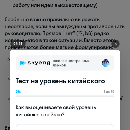
работу или идеи высшестоящему)
Особенно важно правильно выражать
несогласие, если вы вынуждены противоречить
руководителю. Прямое "нет" (不, bù) редко
используется в такой ситуации. Вместо этого
✕
04:49
применяются более мягкие формулировки:
恐怕有些困难 (Kǒngpà yǒu xiē kùnnan)
—
школа иностранных
языков
Боюсь, есть некоторые затруднения
这个问题比较复杂 (Zhège wèntí bǐjiào fùzá)
—
Тест на уровень китайского
Этот вопрос довольно сложный
0%
1 из 20
或许我们可以考虑其他方案 (Huòxǔ wǒmen kěyǐ
kǎolǜ qítā fāng'àn)
— Возможно, мы можем
Как вы оцениваете свой уровень 
рассмотреть другие варианты
китайского сейчас?
Важно отметить, что в Китае нередко