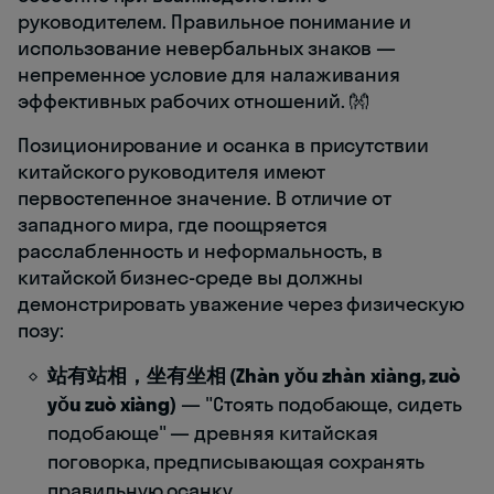
руководителем. Правильное понимание и
использование невербальных знаков —
непременное условие для налаживания
эффективных рабочих отношений. 👐
Позиционирование и осанка в присутствии
китайского руководителя имеют
первостепенное значение. В отличие от
западного мира, где поощряется
расслабленность и неформальность, в
китайской бизнес-среде вы должны
демонстрировать уважение через физическую
позу:
站有站相，坐有坐相 (Zhàn yǒu zhàn xiàng, zuò
yǒu zuò xiàng)
— "Стоять подобающе, сидеть
подобающе" — древняя китайская
поговорка, предписывающая сохранять
правильную осанку