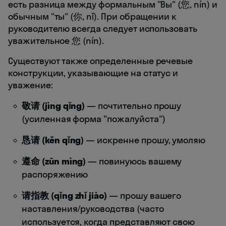
есть разница между формальным "Вы" (您, nín) и
обычным "ты" (你, nǐ). При обращении к
руководителю всегда следует использовать
уважительное 您 (nín).
Существуют также определенные речевые
конструкции, указывающие на статус и
уважение:
敬请 (jìng qǐng)
— почтительно прошу
(усиленная форма "пожалуйста")
恳请 (kěn qǐng)
— искренне прошу, умоляю
遵命 (zūn mìng)
— повинуюсь вашему
распоряжению
请指教 (qǐng zhǐ jiào)
— прошу вашего
наставления/руководства (часто
используется, когда представляют свою