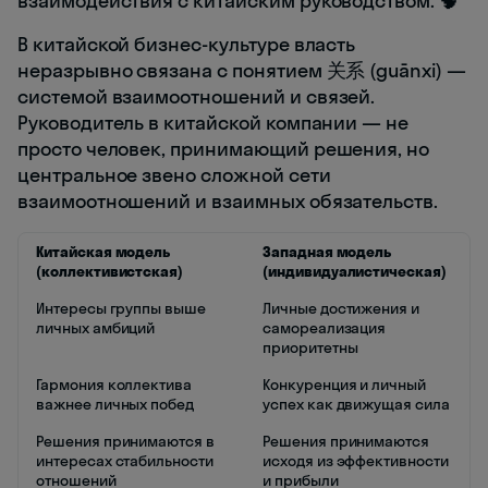
взаимодействия с китайским руководством. 🧠
В китайской бизнес-культуре власть
неразрывно связана с понятием 关系 (guānxi) —
системой взаимоотношений и связей.
Руководитель в китайской компании — не
просто человек, принимающий решения, но
центральное звено сложной сети
взаимоотношений и взаимных обязательств.
Китайская модель
Западная модель
(коллективистская)
(индивидуалистическая)
Интересы группы выше
Личные достижения и
личных амбиций
самореализация
приоритетны
Гармония коллектива
Конкуренция и личный
важнее личных побед
успех как движущая сила
Решения принимаются в
Решения принимаются
интересах стабильности
исходя из эффективности
отношений
и прибыли