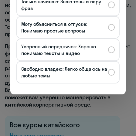
Только начинаю: Знаю тоны и пару
используют косвенные высказывания и намеки,
фраз
особенно при общении с вышестоящими. Эта
особенность связана с концепцией
Могу объясниться в отпуске:
"сохранения лица" и стремлением избегать
Понимаю простые вопросы
прямой конфронтации.
При общении с китайским руководителем стоит
Уверенный середнячок: Хорошо
понимаю тексты и видео
фокусироваться не только на конкретных
словах, но и на общем тоне и контексте
разговора. Китайцы часто "читают между
Свободно владею: Легко общаюсь на
строк", и не всегда говорят именно то, что
любые темы
думают, особенно в формальных ситуациях.
Владение этими лингвистическими нюансами
поможет вам уверенно маневрировать в
китайской корпоративной среде.
Все курсы китайского
Начните говорить