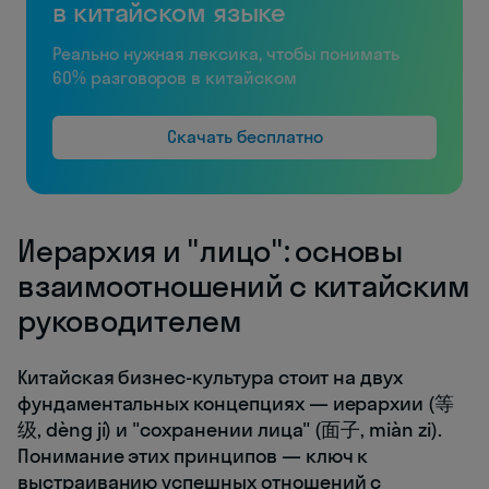
в китайском языке
Реально нужная лексика, чтобы понимать
60% разговоров в китайском
Скачать бесплатно
Иерархия и "лицо": основы
взаимоотношений с китайским
руководителем
Китайская бизнес-культура стоит на двух
фундаментальных концепциях — иерархии (等
级, dèng jí) и "сохранении лица" (面子, miàn zi).
Понимание этих принципов — ключ к
выстраиванию успешных отношений с