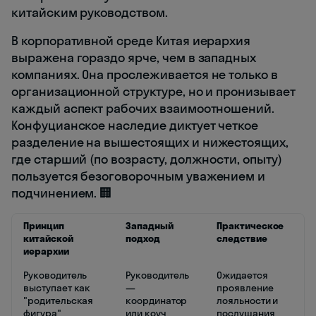
китайским руководством.
В корпоративной среде Китая иерархия
выражена гораздо ярче, чем в западных
компаниях. Она прослеживается не только в
организационной структуре, но и пронизывает
каждый аспект рабочих взаимоотношений.
Конфуцианское наследие диктует четкое
разделение на вышестоящих и нижестоящих,
где старший (по возрасту, должности, опыту)
пользуется безоговорочным уважением и
подчинением. 🏢
Принцип
Западный
Практическое
китайской
подход
следствие
иерархии
Руководитель
Руководитель
Ожидается
выступает как
—
проявление
"родительская
координатор
лояльности и
фигура"
или коуч
послушания