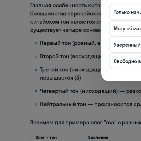
Главная особенность китайского языка —
Только нач
большинства европейских языков, где т
китайском тон является смыслоразличи
Могу объяс
существует четыре основных тона плюс 
Первый тон (ровный, высокий) — про
Уверенный
Второй тон (восходящий) — голос пов
Свободно 
Третий тон (нисходяще-восходящий) 
повышается (ǎ)
Четвертый тон (нисходящий) — резко
Нейтральный тон — произносится кра
Возьмем для примера слог "ma" с разны
Слог + тон
Значение