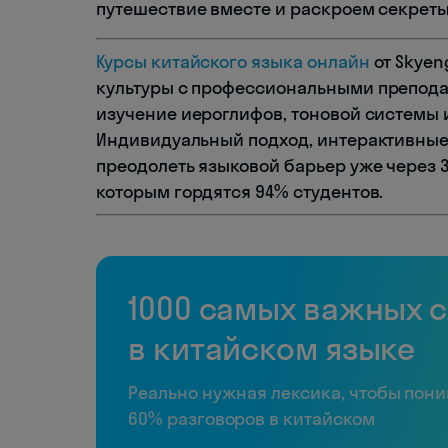
путешествие вместе и раскроем секреты
Курсы китайского языка онлайн
от Skyen
культуры с профессиональными препод
изучение иероглифов, тоновой системы 
Индивидуальный подход, интерактивные
преодолеть языковой барьер уже через 3
которым гордятся 94% студентов.
1000 самых важных 
в китайском языке
Реально нужная лексика, чтобы пон
60% разговоров в китайском