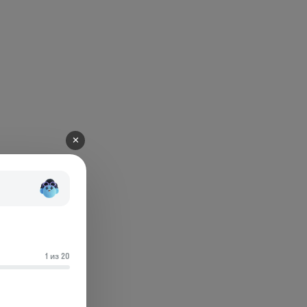
✕
1 из 20