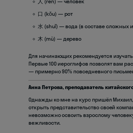
人 (rén) — человек
口 (kǒu) — рот
水 (shuǐ) — вода (в составе сложных
木 (mù) — дерево
Для начинающих рекомендуется изучать 
Первые 100 иероглифов позволят вам рас
— примерно 90% повседневного письмен
Анна Петрова, преподаватель китайског
Однажды ко мне на курс пришёл Михаил
открыть представительство своей компан
невозможно освоить взрослому человеку
вежливости.