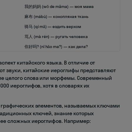
我的妈妈 (wǒ de māma) — моя мама
麻布 (mábù) — конопляная ткань
骑马 (qí mǎ) — ездить верхом
骂人 (mà rén) — ругать человека
你好吗? (nǐ hǎo ma?) — как дела?
пект китайского языка. В отличие от
ют звуки, китайские иероглифы представляют
е целого слова или морфемы. Современный
000 иероглифов, хотя в словарях их
х графических элементов, называемых ключами
традиционных ключей, знание которых
лее сложных иероглифов. Например: