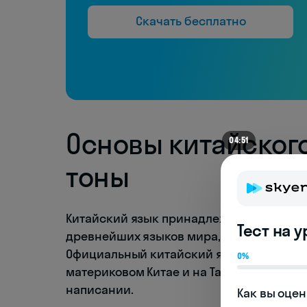
Скачать бесплатно
Основы китайского
04:51
тоны
Китайский язык принадлежит к сино-тиб
Тест на 
древнейших языков мира, насчитывающи
Официальный китайский язык — путунху
0%
материковом Китае и на Тайване с неко
написании.
Как вы оцен