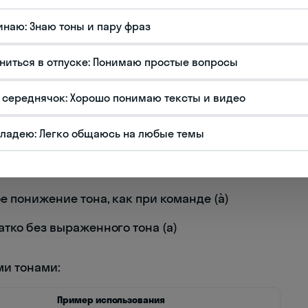
 его тоновая система. В отличие от
инаю: Знаю тоны и пару фраз
он голоса передает эмоциональный окрас, в
тельным элементом. В мандаринском диалекте
ниться в отпуске: Понимаю простые вопросы
нейтральный тон:
износится ровно на высокой ноте (ā)
 середнячок: Хорошо понимаю тексты и видео
ышается, как при вопросе (á)
владею: Легко общаюсь на любые темы
— голос сначала понижается, затем
е понижение тона, как при команде (à)
тко без выраженного тона (a)
ми тонами:
Пример использования