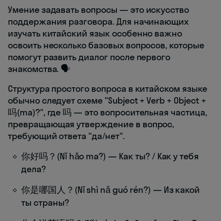
Умение задавать вопросы — это искусство
поддержания разговора. Для начинающих
изучать китайский язык особенно важно
освоить несколько базовых вопросов, которые
помогут развить диалог после первого
знакомства. 🗣️
Структура простого вопроса в китайском языке
обычно следует схеме "Subject + Verb + Object +
吗(ma)?", где 吗 — это вопросительная частица,
превращающая утверждение в вопрос,
требующий ответа "да/нет".
你好吗？(Nǐ hǎo ma?) — Как ты? / Как у тебя
дела?
你是哪国人？(Nǐ shì nǎ guó rén?) — Из какой
ты страны?