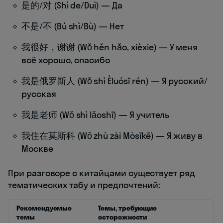
是的/对 (Shì de/Duì) — Да
不是/不 (Bú shì/Bù) — Нет
我很好，谢谢 (Wǒ hěn hǎo, xièxie) — У меня
всё хорошо, спасибо
我是俄罗斯人 (Wǒ shì Èluósī rén) — Я русский/
русская
我是老师 (Wǒ shì lǎoshī) — Я учитель
我住在莫斯科 (Wǒ zhù zài Mòsīkē) — Я живу в
Москве
При разговоре с китайцами существует ряд
тематических табу и предпочтений:
Рекомендуемые
Темы, требующие
темы
осторожности