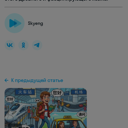
Skyeng
К предыдущей статье