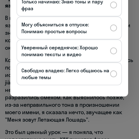
Только начинаю: Знаю тоны и пару
языка и культуролог
фраз
В первый раз, когда я приехала в Шанхай на
Могу объясниться в отпуске:
языковую стажировку, я была уверена, что мои
Понимаю простые вопросы
знания китайского вполне достаточны для
комфортного общения. Однако реальность
оказалась иной.
Уверенный середнячок: Хорошо
понимаю тексты и видео
Когда в университетской столовой я попыталась
познакомиться с китайскими студентами,
Свободно владею: Легко общаюсь на
используя заученную фразу: "我叫伊琳娜" (Wǒ
любые темы
jiào Yīlínnà — Меня зовут Ирина), реакция была
неожиданной. Все замолчали, а затем
разразились смехом. Как выяснилось позже,
из-за неправильного тона в произношении
моего имени, я сказала нечто, звучащее как
"Меня зовут Летающая Лошадь".
Это был ценный урок — я поняла, что