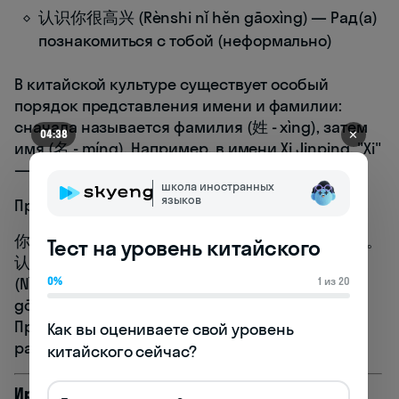
认识你很高兴 (Rènshi nǐ hěn gāoxìng) — Рад(а)
познакомиться с тобой (неформально)
В китайской культуре существует особый
порядок представления имени и фамилии:
сначала называется фамилия (姓 - xìng), затем
✕
04:38
имя (名 - míng). Например, в имени Xi Jinping, "Xi"
— это фамилия, а "Jinping" — имя.
школа иностранных
языков
Приведу полный пример самопрезентации:
你好！我叫安娜。我来自俄罗斯。我的工作是翻译。
Тест на уровень китайского
认识你很高兴！
(Nǐ hǎo! Wǒ jiào Ānna. Wǒ lái zì Èluósī. Wǒ de
0%
1 из 20
gōngzuò shì fānyì. Rènshi nǐ hěn gāoxìng!)
Привет! Меня зовут Анна. Я из России. Моя
Как вы оцениваете свой уровень 
работа — переводчик. Рад(а) познакомиться!
китайского сейчас?
Ирина Сергеева, преподаватель китайского