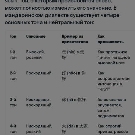
язык. Тон, с которым произносится слово,
может полностью изменить его значение. В
мандаринском диалекте существует четыре
основных тона и нейтральный тон:
Тон
Описание
Пример из
Как
приветствия
произносить
1-й
Высокий,
您 (nín) в 您
Как протяжное
тон
ровный
好
"и-и-и" на одной
высокой ноте
2-й
Восходящий
好 (hǎo) в 你
Как
тон
好
вопросительная
интонация в
"Что?"
3-й
Нисходяще-
你 (nǐ) в 你好
Голос сначала
тон
восходящий
опускается,
затем
поднимается
4-й
Нисходящий,
大 (dà) в 大家
Как строгий
тон
резкий
好
приказ, резкое