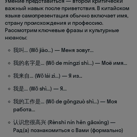
Умение представиться — второй критически
важный навык после приветствия. В китайском
языке самопрезентация обычно включает имя,
страну происхождения и профессию.
Рассмотрим ключевые фразы и культурные
нюансы:
我叫... (Wǒ jiào...) — Меня зовут...
我的名字是... (Wǒ de míngzi shì...) — Моё имя...
我来自... (Wǒ lái zì...) — Я из...
我是... (Wǒ shì...) — Я...
我的工作是... (Wǒ de gōngzuò shì...) — Моя
работа...
认识您很高兴 (Rènshi nín hěn gāoxìng) —
Рад(а) познакомиться с Вами (формально)