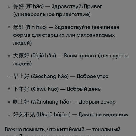
你好 (Nǐ hǎo) — Здравствуй/Привет
(универсальное приветствие)
您好 (Nín hǎo) — Здравствуйте (вежливая
форма для старших или малознакомых
людей)
大家好 (Dàjiā hǎo) — Всем привет (для группы
людей)
早上好 (Zǎoshang hǎo) — Доброе утро
下午好 (Xiàwǔ hǎo) — Добрый день
晚上好 (Wǎnshang hǎo) — Добрый вечер
好久不见 (Hǎojiǔ bùjiàn) — Давно не виделись
Важно помнить, что китайский — тональный