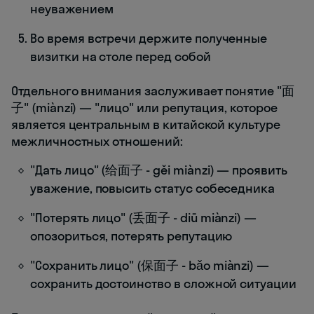
неуважением
Во время встречи держите полученные
визитки на столе перед собой
Отдельного внимания заслуживает понятие "面
子" (miànzi) — "лицо" или репутация, которое
является центральным в китайской культуре
межличностных отношений:
"Дать лицо" (给面子 - gěi miànzi) — проявить
уважение, повысить статус собеседника
"Потерять лицо" (丢面子 - diū miànzi) —
опозориться, потерять репутацию
"Сохранить лицо" (保面子 - bǎo miànzi) —
сохранить достоинство в сложной ситуации