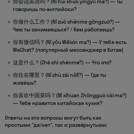
你会说英语吗？(Nǐ huì shuō yīngyǔ ma?) — Ты
говоришь по-английски?
你做什么工作？(Nǐ zuò shénme gōngzuò?) —
Чем ты занимаешься? / Кем работаешь?
你有微信吗？(Nǐ yǒu Wēixìn ma?) — У тебя есть
WeChat? (популярный мессенджер в Китае)
这是什么？(Zhè shì shénme?) — Что это?
你住在哪里？(Nǐ zhù zài nǎlǐ?) — Где ты
живёшь?
你喜欢中国菜吗？(Nǐ xǐhuan Zhōngguó cài ma?)
— Тебе нравится китайская кухня?
Ответы на эти вопросы могут быть как
простыми "да/нет", так и развёрнутыми: