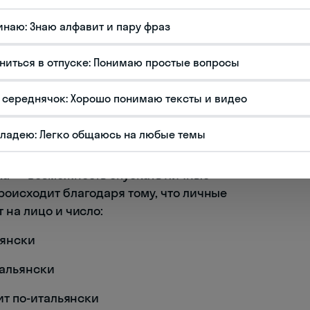
более фиксированную структуру. Базовая схема
инаю: Знаю алфавит и пару фраз
ку SVO (Subject-Verb-Object) – Подлежащее-
ниться в отпуске: Понимаю простые вопросы
яблоко
 середнячок: Хорошо понимаю тексты и видео
нский
ино
владею: Легко общаюсь на любые темы
ка — возможность опускать личные
роисходит благодаря тому, что личные
 на лицо и число:
ьянски
тальянски
ит по-итальянски