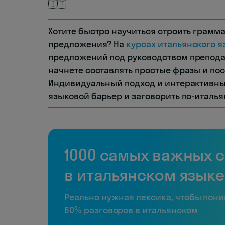
🇮🇹
Хотите быстро научиться строить грамм
предложения? На
курсах итальянского 
предложений под руководством преподав
начнете составлять простые фразы и по
Индивидуальный подход и интерактивны
языковой барьер и заговорить по-италья
1000 самых важных 
в итальянском языке
Реально нужная лексика, чтобы пон
60% разговоров в итальянском