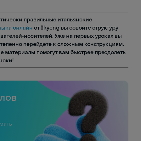
атически правильные итальянские
языка онлайн
от Skyeng вы освоите структуру
ателей-носителей. Уже на первых уроках вы
степенно перейдете к сложным конструкциям.
е материалы помогут вам быстрее преодолеть
нски!
слов
имать