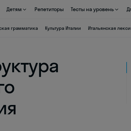
Детям
Репетиторы
Тесты на уровень
Д
ская грамматика
Культура Италии
Итальянская лекси
руктура
го
ия