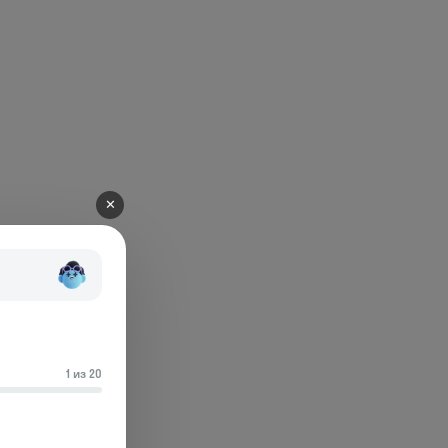
✕
1 из 20