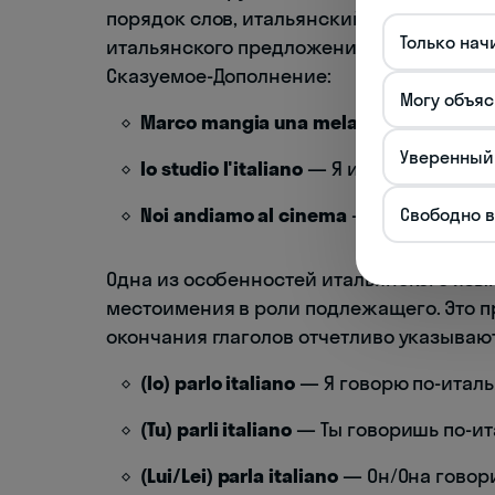
порядок слов, итальянский язык имеет 
Только нач
итальянского предложения следует поряд
Сказуемое-Дополнение:
Могу объяс
Marco mangia una mela
— Марко ест 
Уверенный
Io studio l'italiano
— Я изучаю италья
Noi andiamo al cinema
— Мы идем в к
Свободно 
Одна из особенностей итальянского язы
местоимения в роли подлежащего. Это п
окончания глаголов отчетливо указывают
(Io) parlo italiano
— Я говорю по-итал
(Tu) parli italiano
— Ты говоришь по-и
(Lui/Lei) parla italiano
— Он/Она говор