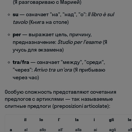
(Я разговариваю с Марией)
su
— означает "на", "над", "о":
Il libro è sul
tavolo
(Книга на столе)
per
— выражает цель, причину,
предназначение:
Studio per l'esame
(Я
учусь для экзамена)
tra/fra
— означает "между", "среди",
"через":
Arrivo tra un'ora
(Я прибываю
через час)
Особую сложность представляют сочетания
предлогов с артиклями — так называемые
слитные предлоги (preposizioni articolate):
il
lo
l'
la
i
gli
le
a
al
allo
all'
alla
ai
agli
al