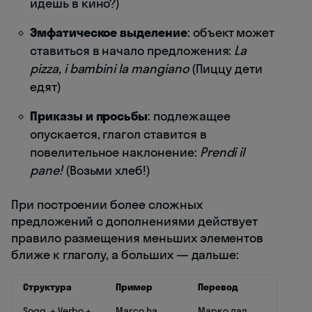
идёшь в кино?)
Эмфатическое выделение
: объект может
ставиться в начало предложения:
La
pizza, i bambini la mangiano
(Пиццу дети
едят)
Приказы и просьбы
: подлежащее
опускается, глагол ставится в
повелительное наклонение:
Prendi il
pane!
(Возьми хлеб!)
При построении более сложных
предложений с дополнениями действует
правило размещения меньших элементов
ближе к глаголу, а больших — дальше:
Структура
Пример
Перевод
Sogg. + Verbo +
Marco ha
Марко дал