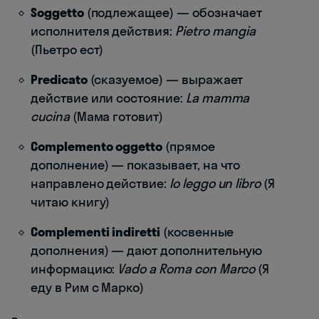
Soggetto
(подлежащее) — обозначает
исполнителя действия:
Pietro mangia
(Пьетро ест)
Predicato
(сказуемое) — выражает
действие или состояние:
La mamma
cucina
(Мама готовит)
Complemento oggetto
(прямое
дополнение) — показывает, на что
направлено действие:
Io leggo un libro
(Я
читаю книгу)
Complementi indiretti
(косвенные
дополнения) — дают дополнительную
информацию:
Vado a Roma con Marco
(Я
еду в Рим с Марко)