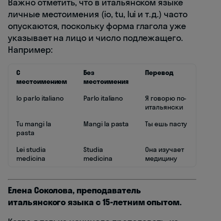
Важно отметить, что в итальянском языке
личные местоимения (io, tu, lui и т.д.) часто
опускаются, поскольку форма глагола уже
указывает на лицо и число подлежащего.
Например:
С
Без
Перевод
местоимением
местоимения
Io parlo italiano
Parlo italiano
Я говорю по-
итальянски
Tu mangi la
Mangi la pasta
Ты ешь пасту
pasta
Lei studia
Studia
Она изучает
medicina
medicina
медицину
Елена Соколова, преподаватель
итальянского языка с 15-летним опытом.