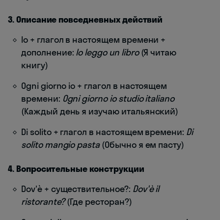
3. Описание повседневных действий
Io + глагол в настоящем времени +
дополнение:
Io leggo un libro
(Я читаю
книгу)
Ogni giorno io + глагол в настоящем
времени:
Ogni giorno io studio italiano
(Каждый день я изучаю итальянский)
Di solito + глагол в настоящем времени:
Di
solito mangio pasta
(Обычно я ем пасту)
4. Вопросительные конструкции
Dov'è + существительное?:
Dov'è il
ristorante?
(Где ресторан?)