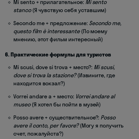
Mi sento + прилагательное:
Mi sento
stanco
(Я чувствую себя уставшим)
Secondo me + предложение:
Secondo me,
questo film è interessante
(По моему
мнению, этот фильм интересный)
6. Практические формулы для туристов
Mi scusi, dove si trova + место?:
Mi scusi,
dove si trova la stazione?
(Извините, где
находится вокзал?)
Vorrei andare a + место:
Vorrei andare al
museo
(Я хотел бы пойти в музей)
Posso avere + существительное?:
Posso
avere il conto, per favore?
(Могу я получить
счет, пожалуйста?)