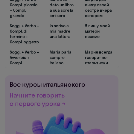
Compl. piccolo
dato un libro
книгу своей
+ Compl.
a sua sorella
сестре вчера
grande
ieri sera
вечером
Sogg. + Verbo +
Io scrivo a
Я пишу моей
Compl. di
mia madre
матери
termine +
una lettera
письмо
Compl. oggetto
Sogg. + Verbo +
Maria parla
Мария всегда
Avverbio +
sempre
говорит по-
Compl.
italiano
итальянски
Все курсы итальянского
Начните говорить
с первого урока →