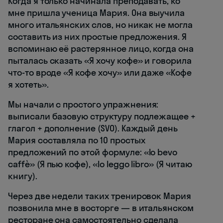
Когда я только начинала преподавать, ко
мне пришла ученица Мария. Она выучила
много итальянских слов, но никак не могла
составить из них простые предложения. Я
вспоминаю её растерянное лицо, когда она
пыталась сказать «Я хочу кофе» и говорила
что-то вроде «Я кофе хочу» или даже «Кофе
я хотеть».
Мы начали с простого упражнения:
выписали базовую структуру подлежащее +
глагол + дополнение (SVO). Каждый день
Мария составляла по 10 простых
предложений по этой формуле: «Io bevo
caffè» (Я пью кофе), «Io leggo libro» (Я читаю
книгу).
Через две недели таких тренировок Мария
позвонила мне в восторге — в итальянском
ресторане она самостоятельно сделала