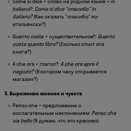
Come si dice + слово на родном языке + in
italiano?:
Come si dice "спасибо" in
italiano?
(Как сказать "спасибо" по-
итальянски?)
Quanto costa + существительное?:
Quanto
costa questo libro?
(Сколько стоит эта
книга?)
A che ora + глагол?:
A che ora apre il
negozio?
(В котором часу открывается
магазин?)
5. Выражение мнения и чувств
Penso che + предложение с
сослагательным наклонением:
Penso che
sia bello
(Я думаю, что это красиво)