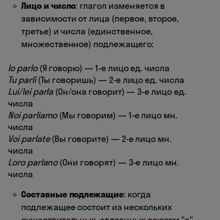
Лицо и число
: глагол изменяется в
зависимости от лица (первое, второе,
третье) и числа (единственное,
множественное) подлежащего:
Io parlo
(Я говорю) — 1-е лицо ед. числа
Tu parli
(Ты говоришь) — 2-е лицо ед. числа
Lui/lei parla
(Он/она говорит) — 3-е лицо ед.
числа
Noi parliamo
(Мы говорим) — 1-е лицо мн.
числа
Voi parlate
(Вы говорите) — 2-е лицо мн.
числа
Loro parlano
(Они говорят) — 3-е лицо мн.
числа
Составные подлежащие
: когда
подлежащее состоит из нескольких
существительных, связанных союзом "e"