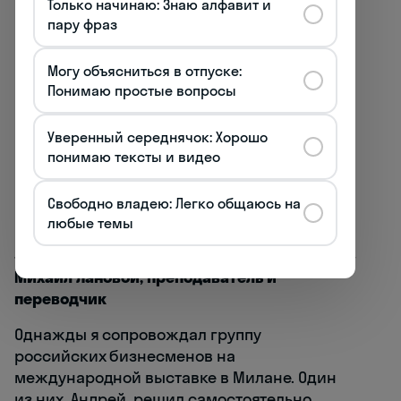
Только начинаю: Знаю алфавит и
пару фраз
Собирательные существительные
: при
использовании существительных,
Могу объясниться в отпуске:
обозначающих группу (gente, folla,
Понимаю простые вопросы
squadra), глагол обычно ставится в
единственном числе:
Уверенный середнячок: Хорошо
понимаю тексты и видео
La gente parla troppo
(Люди слишком много
говорят)
Свободно владею: Легко общаюсь на
La squadra gioca bene
(Команда хорошо
любые темы
играет)
Михаил Лановой, преподаватель и
переводчик
Однажды я сопровождал группу
российских бизнесменов на
международной выставке в Милане. Один
из них, Андрей, решил самостоятельно