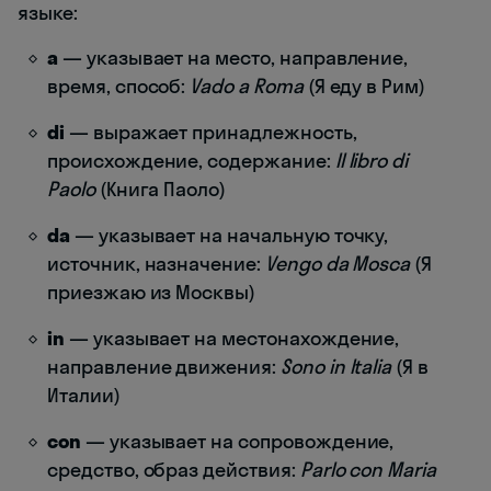
языке:
a
— указывает на место, направление,
время, способ:
Vado a Roma
(Я еду в Рим)
di
— выражает принадлежность,
происхождение, содержание:
Il libro di
Paolo
(Книга Паоло)
da
— указывает на начальную точку,
источник, назначение:
Vengo da Mosca
(Я
приезжаю из Москвы)
in
— указывает на местонахождение,
направление движения:
Sono in Italia
(Я в
Италии)
con
— указывает на сопровождение,
средство, образ действия:
Parlo con Maria