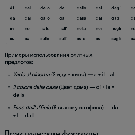
di
del
dello
dell'
della
dei
degli
de
da
dal
dallo
dall'
dalla
dai
dagli
da
in
nel
nello
nell'
nella
nei
negli
ne
su
sul
sullo
sull'
sulla
sui
sugli
su
Примеры использования слитных
предлогов:
Vado al cinema
(Я иду в кино) — a + il = al
Il colore della casa
(Цвет дома) — di + la =
della
Esco dall'ufficio
(Я выхожу из офиса) — da
+ l' = dall'
Практические формулы