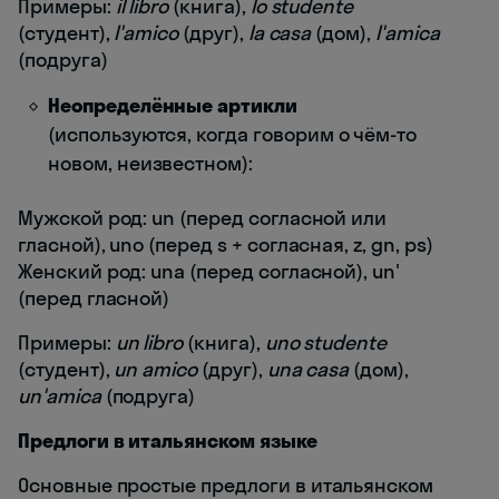
Примеры:
il libro
(книга),
lo studente
(студент),
l'amico
(друг),
la casa
(дом),
l'amica
(подруга)
Неопределённые артикли
(используются, когда говорим о чём-то
новом, неизвестном):
Мужской род: un (перед согласной или
гласной), uno (перед s + согласная, z, gn, ps)
Женский род: una (перед согласной), un'
(перед гласной)
Примеры:
un libro
(книга),
uno studente
(студент),
un amico
(друг),
una casa
(дом),
un'amica
(подруга)
Предлоги в итальянском языке
Основные простые предлоги в итальянском