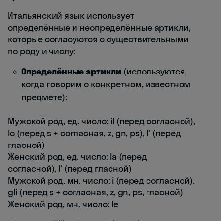
Итальянский язык использует
определённые и неопределённые артикли,
которые согласуются с существительными
по роду и числу:
Определённые артикли
(используются,
когда говорим о конкретном, известном
предмете):
Мужской род, ед. число: il (перед согласной),
lo (перед s + согласная, z, gn, ps), l' (перед
гласной)
Женский род, ед. число: la (перед
согласной), l' (перед гласной)
Мужской род, мн. число: i (перед согласной),
gli (перед s + согласная, z, gn, ps, гласной)
Женский род, мн. число: le