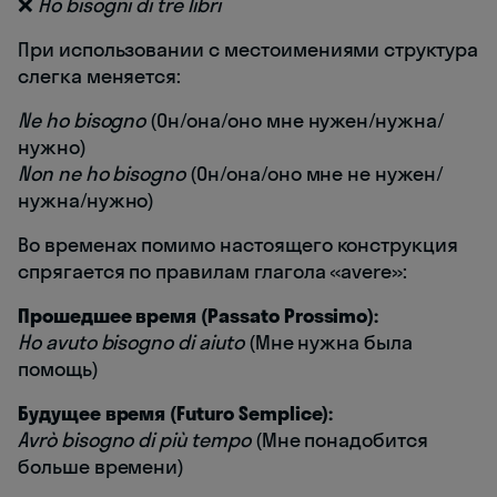
❌
Ho bisogni di tre libri
При использовании с местоимениями структура
слегка меняется:
Ne ho bisogno
(Он/она/оно мне нужен/нужна/
нужно)
Non ne ho bisogno
(Он/она/оно мне не нужен/
нужна/нужно)
Во временах помимо настоящего конструкция
спрягается по правилам глагола «avere»:
Прошедшее время (Passato Prossimo):
Ho avuto bisogno di aiuto
(Мне нужна была
помощь)
Будущее время (Futuro Semplice):
Avrò bisogno di più tempo
(Мне понадобится
больше времени)