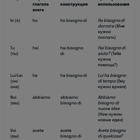
глагола
конструкция
использования
avere
Io (я)
ho
ho bisogno di
Ho bisogno di
dormire
(Мне
нужно
поспать)
Tu
hai
hai bisogno
Hai bisogno di
(ты)
di
aiuto?
(Тебе
нужна
помощь?)
Lui/Lei
ha
ha bisogno di
Lui ha bisogno
(он/
di tempo
(Ему
она)
нужно время)
Noi
abbiamo
abbiamo
Abbiamo
(мы)
bisogno di
bisogno di
nuove idee
(Нам нужны
новые идеи)
Voi
avete
avete
Avete bisogno
(вы)
bisogno di
di qualcosa?