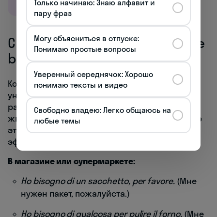
Только начинаю: Знаю алфавит и
пару фраз
Могу объясниться в отпуске:
Ситуации использования avere
Понимаю простые вопросы
bisogno di в повседневности
Уверенный середнячок: Хорошо
Конструкция «avere bisogno di» чрезвычайно
понимаю тексты и видео
универсальна и применима в самых
разнообразных ситуациях повседневной
Свободно владею: Легко общаюсь на
жизни. Рассмотрим конкретные сценарии, где
любые темы
эта фраза становится незаменимой для
эффективного общения.
В магазине или супермаркете:
Ho bisogno di un sacchetto, per favore.
(Мне
нужен пакет, пожалуйста.)
Ho bisogno di qualcosa per pulire il forno.
(Мне