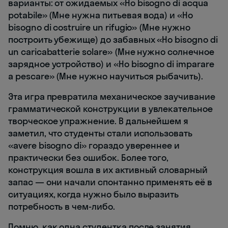
варианты: от ожидаемых «Ho bisogno di acqua
potabile» (Мне нужна питьевая вода) и «Ho
bisogno di costruire un rifugio» (Мне нужно
построить убежище) до забавных «Ho bisogno di
un caricabatterie solare» (Мне нужно солнечное
зарядное устройство) и «Ho bisogno di imparare
a pescare» (Мне нужно научиться рыбачить).
Эта игра превратила механическое заучивание
грамматической конструкции в увлекательное
творческое упражнение. В дальнейшем я
заметил, что студенты стали использовать
«avere bisogno di» гораздо увереннее и
практически без ошибок. Более того,
конструкция вошла в их активный словарный
запас — они начали спонтанно применять её в
ситуациях, когда нужно было выразить
потребность в чем-либо.
Помню, как одна студентка после занятия