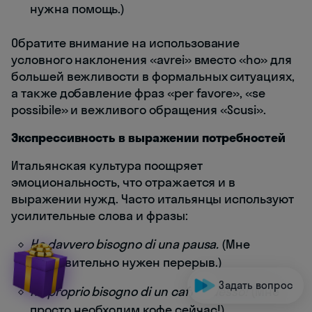
нужна помощь.)
Обратите внимание на использование
условного наклонения «avrei» вместо «ho» для
большей вежливости в формальных ситуациях,
а также добавление фраз «per favore», «se
possibile» и вежливого обращения «Scusi».
Экспрессивность в выражении потребностей
Итальянская культура поощряет
эмоциональность, что отражается и в
выражении нужд. Часто итальянцы используют
усилительные слова и фразы:
Ho davvero bisogno di una pausa.
(Мне
действительно нужен перерыв.)
Задать вопрос
Ho proprio bisogno di un caffè adesso!
(Мне
просто необходим кофе сейчас!)