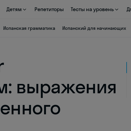
Детям
Репетиторы
Тесты на уровень
Д
Испанская грамматика
Испанский для начинающих
r
м: выражения
венного