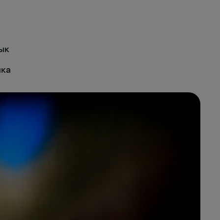
ык
ыка