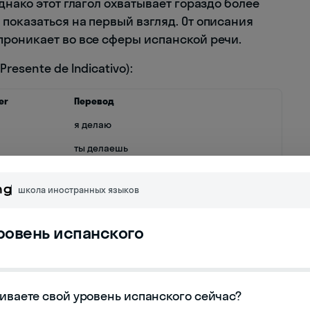
днако этот глагол охватывает гораздо более
показаться на первый взгляд. От описания
роникает во все сферы испанской речи.
esente de Indicativo):
er
Перевод
я делаю
ты делаешь
он/она делает, Вы делаете
школа иностранных языков
мы делаем
вы делаете
уровень испанского
они делают, Вы (мн.ч.) делаете
азделить на несколько категорий:
иваете свой уровень испанского сейчас?
io todos los días" — Я делаю упражнения каждый