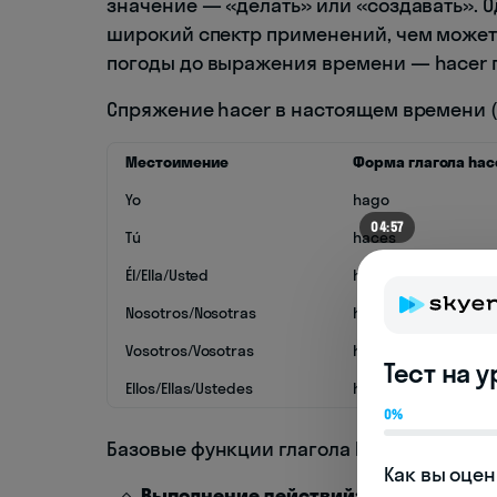
значение — «делать» или «создавать». О
широкий спектр применений, чем может 
погоды до выражения времени — hacer п
Спряжение hacer в настоящем времени (Pr
Местоимение
Форма глагола hac
Yo
hago
04:57
Tú
haces
Él/Ella/Usted
hace
Nosotros/Nosotras
hacemos
Vosotros/Vosotras
hacéis
Тест на 
Ellos/Ellas/Ustedes
hacen
0%
Базовые функции глагола hacer можно р
Как вы оцен
Выполнение действий:
"Hago ejercic