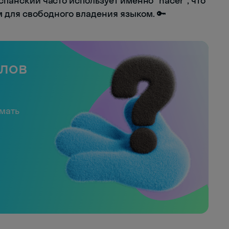
испанский часто использует именно "hacer", что
 для свободного владения языком. 🔑
слов
имать