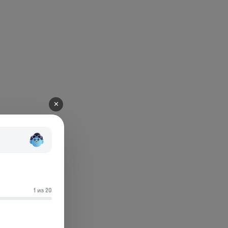
✕
1 из 20