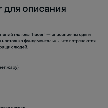
r для описания
ений глагола "hacer" — описание погоды и
 настолько фундаментальны, что встречаются
рящих людей.
ает жару)
лохая погода