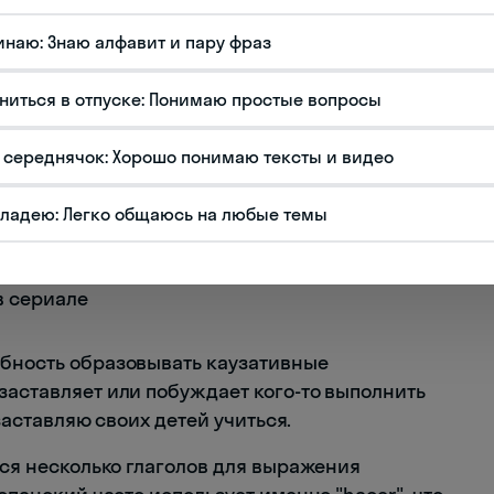
инаю: Знаю алфавит и пару фраз
uelo hace muebles" — Мой дедушка делает
ниться в отпуске: Понимаю простые вопросы
s la cena juntos" — Мы готовим ужин вместе
 середнячок: Хорошо понимаю тексты и видео
 una fiesta este sábado" — Они устраивают
владею: Легко общаюсь на любые темы
ельности:
"Mi hermano hace de médico en una
в сериале
обность образовывать каузативные
заставляет или побуждает кого-то выполнить
 заставляю своих детей учиться.
ется несколько глаголов для выражения