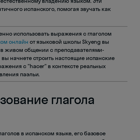
 естественному владению языком. Эти
тичного испанского, помогая звучать как
еренно использовать выражения с глаголом
ком онлайн
от языковой школы Skyeng вы
ы в живом общении с преподавателями-
й вы начнете строить настоящие испанские
ажения с "hacer" в контексте реальных
вления паэльи.
зование глагола
аголов в испанском языке, его базовое