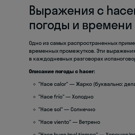
Выражения с hace
погоды и времени
Одно из самых распространенных примен
временных промежутков. Эти выражения
в каждодневных разговорах испаногово
Описание погоды с hacer:
"Hace calor" — Жарко (буквально: дел
"Hace frío" — Холодно
"Hace sol" — Солнечно
"Hace viento" — Ветрено
"Hace buen/mal tiempo" — Хорошая/п