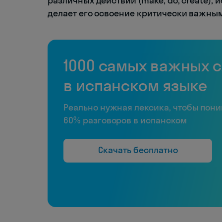
различных действий (make, do, create), 
делает его освоение критически важным
1000 самых важных 
в испанском языке
Реально нужная лексика, чтобы пон
60% разговоров в испанском
Скачать бесплатно