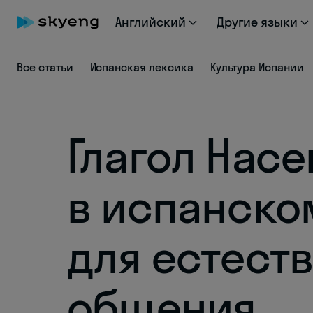
Английский
Другие языки
Все статьи
Испанская лексика
Культура Испании
Глагол Hace
в испанско
для естест
общения