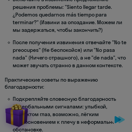
решения проблемы: "Siento llegar tarde.
¿Podemos quedarnos más tiempo para
terminar?" (Извини за опоздание. Можем ли
мы задержаться, чтобы закончить?)
После получения извинения отвечайте "No te
preocupes" (Не беспокойся) или "No pasa
nada" (Ничего страшного), а не "de nada", что
может звучать странно в данном контексте.
Практические советы по выражению
благодарности:
Подкрепляйте словесную благодарность
невербальными сигналами: улыбкой,
контактом глаз, возможно, лёгким
прикосновением к плечу в неформальной
обстановке.