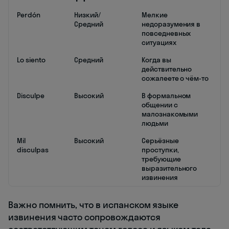
Perdón
Низкий/
Мелкие
Средний
недоразумения в
повседневных
ситуациях
Lo siento
Средний
Когда вы
действительно
сожалеете о чём-то
Disculpe
Высокий
В формальном
общении с
малознакомыми
людьми
Mil
Высокий
Серьёзные
disculpas
проступки,
требующие
выразительного
извинения
Важно помнить, что в испанском языке
извинения часто сопровождаются