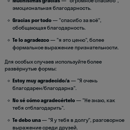
Muchísimas gracias
— "огромное спасибо",
эмоциональная благодарность.
Gracias por todo
— "спасибо за всё",
обобщающая благодарность.
Te lo agradezco
— "я это ценю", более
формальное выражение признательности.
Для особых случаев используйте более
развёрнутые формы:
Estoy muy agradecido/a
— "Я очень
благодарен/благодарна".
No sé cómo agradecértelo
— "Не знаю, как
тебя отблагодарить".
Te debo una
— "Я у тебя в долгу", разговорное
выражение среди друзей.