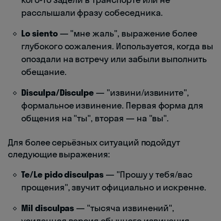
расслышали фразу собеседника.
Lo siento
— "мне жаль", выражение более
глубокого сожаления. Используется, когда вы
опоздали на встречу или забыли выполнить
обещание.
Disculpa/Disculpe
— "извини/извините",
формальное извинение. Первая форма для
общения на "ты", вторая — на "вы".
Для более серьёзных ситуаций подойдут
следующие выражения:
Te/Le pido disculpas
— "Прошу у тебя/вас
прощения", звучит официально и искренне.
Mil disculpas
— "тысяча извинений",
усиленная версия обычного извинения.