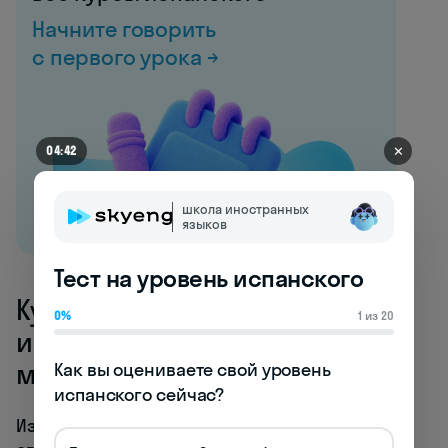
Начните говорить
с первого урока →
✕
04:42
школа иностранных
языков
Тест на уровень испанского
Культурные особенности
0%
1 из 20
извинений в испаноязычном
мире
Как вы оцениваете свой уровень 
испанского сейчас?
Извинения в испаноязычных странах имеют