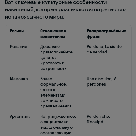
Вот ключевые культурные особенности
извинений, которые различаются по регионам
испаноязычного мира:
Регион
Отношение к
Распространённые
извинениям
фразы
Испания
Довольно
Perdona, Lo siento
прямолинейное,
de verdad
ценится
краткость и
искренность
Мексика
Более
Una disculpa, Mil
формальное,
perdones
часто с
элементами
вежливого
преувеличения
Аргентина
Непринуждённое,
Perdón che,
с акцентом на
Disculpá
эмоциональную
составляющую