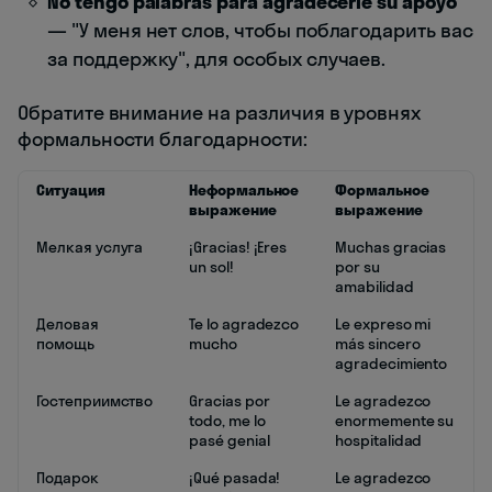
No tengo palabras para agradecerle su apoyo
— "У меня нет слов, чтобы поблагодарить вас
за поддержку", для особых случаев.
Обратите внимание на различия в уровнях
формальности благодарности:
Ситуация
Неформальное
Формальное
выражение
выражение
Мелкая услуга
¡Gracias! ¡Eres
Muchas gracias
un sol!
por su
amabilidad
Деловая
Te lo agradezco
Le expreso mi
помощь
mucho
más sincero
agradecimiento
Гостеприимство
Gracias por
Le agradezco
todo, me lo
enormemente su
pasé genial
hospitalidad
Подарок
¡Qué pasada!
Le agradezco