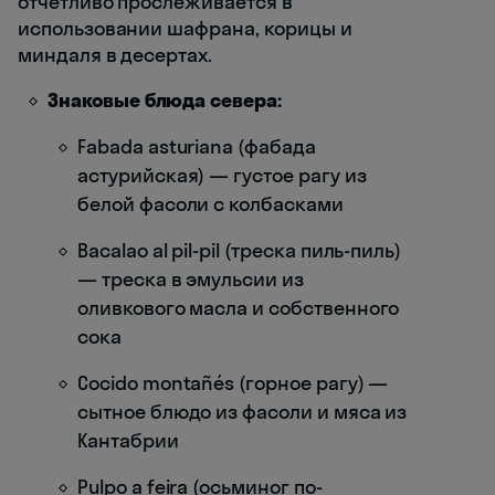
отчетливо прослеживается в
использовании шафрана, корицы и
миндаля в десертах.
Знаковые блюда севера:
Fabada asturiana (фабада
астурийская) — густое рагу из
белой фасоли с колбасками
Bacalao al pil-pil (треска пиль-пиль)
— треска в эмульсии из
оливкового масла и собственного
сока
Cocido montañés (горное рагу) —
сытное блюдо из фасоли и мяса из
Кантабрии
Pulpo a feira (осьминог по-