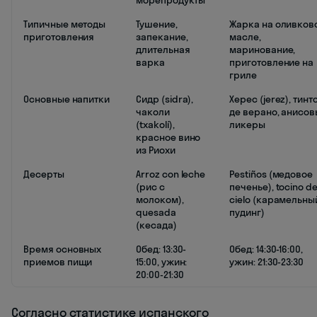
Типичные методы
Тушение,
Жарка на оливков
приготовления
запекание,
масле,
длительная
маринование,
варка
приготовление на
гриле
Основные напитки
Сидр (sidra),
Херес (jerez), тинт
чаколи
де верано, анисо
(txakolí),
ликеры
красное вино
из Риохи
Десерты
Arroz con leche
Pestiños (медовое
(рис с
печенье), tocino d
молоком),
cielo (карамельны
quesada
пудинг)
(кесада)
Время основных
Обед: 13:30-
Обед: 14:30-16:00,
приемов пищи
15:00, ужин:
ужин: 21:30-23:30
20:00-21:30
Согласно статистике испанского