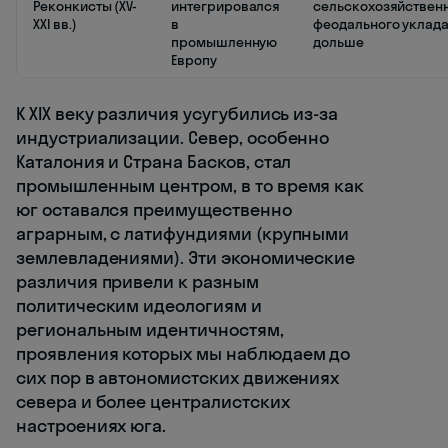
Реконкисты (XV-
интегрировался
сельскохозяйственн
XXI вв.)
в
феодального уклад
промышленную
дольше
Европу
К XIX веку различия усугубились из-за
индустриализации. Север, особенно
Каталония и Страна Басков, стал
промышленным центром, в то время как
юг оставался преимущественно
аграрным, с латифундиями (крупными
землевладениями). Эти экономические
различия привели к разным
политическим идеологиям и
региональным идентичностям,
проявления которых мы наблюдаем до
сих пор в автономистских движениях
севера и более централистских
настроениях юга.