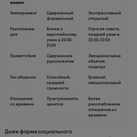
аспект
Темперамент
Сдержанный,
Экспрессивный,
формальный
открытый
Расписание
Ближе к
Строгая сиеста,
дня
европейскому,
поздний ужин в
ужин в 20:00-
22:00-23:00
21:00
Приветствия
Сдержанное
Эмоциональные
рукопожатие
объятия,
поцелуи
Тон общения
Спокойный,
Громкий,
средней
эмоциональный
громкости
Отношение
Пунктуальность
Более
ко времени
ценится
расслабленное
отношение ко
времени
Даже форма социального