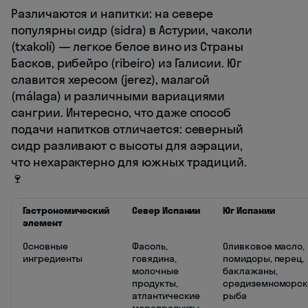
Различаются и напитки: на севере
популярны сидр (sidra) в Астурии, чаколи
(txakolí) — легкое белое вино из Страны
Басков, рибейро (ribeiro) из Галисии. Юг
славится хересом (jerez), малагой
(málaga) и различными вариациями
сангрии. Интересно, что даже способ
подачи напитков отличается: северный
сидр разливают с высоты для аэрации,
что нехарактерно для южных традиций.
🍷
Гастрономический
Север Испании
Юг Испании
элемент
Основные
Фасоль,
Оливковое масло,
ингредиенты
говядина,
помидоры, перец,
молочные
баклажаны,
продукты,
средиземноморск
атлантические
рыба
морепродукты