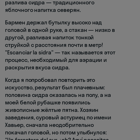
разлива сидра — традиционного
яблочного напитка северян.
Бармен держал бутылку высоко над
головой в одной руке, а стакан — низко в
другой, разливая напиток тонкой
струйкой с расстояния почти в метр!
"Escanciar la sidra" — так называется этот
процесс, необходимый для аэрации и
раскрытия вкуса сидра.
Когда я попробовал повторить это
искусство, результат был плачевным:
половина сидра оказалась на полу, а на
моей белой рубашке появились
живописные жёлтые пятна. Хозяин
заведения, суровый астуриец по имени
Хавьер, сначала неодобрительно
покачал головой, но потом улыбнулся:
"Un forastero del sur, ¿eh? Aquí necesitas