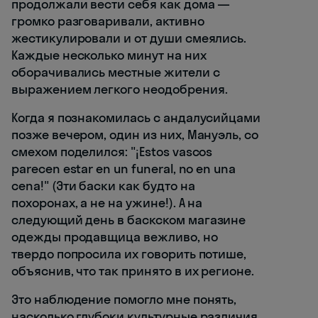
продолжали вести себя как дома —
громко разговаривали, активно
жестикулировали и от души смеялись.
Каждые несколько минут на них
оборачивались местные жители с
выражением легкого неодобрения.
Когда я познакомилась с андалусийцами
позже вечером, один из них, Мануэль, со
смехом поделился: "¡Estos vascos
parecen estar en un funeral, no en una
cena!" (Эти баски как будто на
похоронах, а не на ужине!). А на
следующий день в баскском магазине
одежды продавщица вежливо, но
твердо попросила их говорить потише,
объяснив, что так принято в их регионе.
Это наблюдение помогло мне понять,
насколько глубоки культурные различия