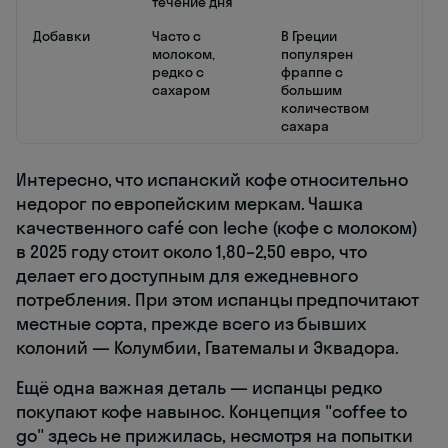
течение дня
Добавки
Часто с
В Греции
молоком,
популярен
редко с
фраппе с
сахаром
большим
количеством
сахара
Интересно, что испанский кофе относительно
недорог по европейским меркам. Чашка
качественного café con leche (кофе с молоком)
в 2025 году стоит около 1,80–2,50 евро, что
делает его доступным для ежедневного
потребления. При этом испанцы предпочитают
местные сорта, прежде всего из бывших
колоний — Колумбии, Гватемалы и Эквадора.
Ещё одна важная деталь — испанцы редко
покупают кофе навынос. Концепция "coffee to
go" здесь не прижилась, несмотря на попытки