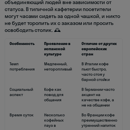
объединяющий людей вне зависимости от
статуса. В типичной кафетерии посетители
могут часами сидеть за одной чашкой, и никто
не будет торопить их с заказом или просить
освободить столик. 🕰️
Особенность
Проявление в
Отличие от других
испанской
европейских
культуре
стран
Темп
Медленный,
В Италии кофе
потребления
неторопливый
пьют быстро,
часто стоя у
барной стойки
Социальный
Кофе как
В Германии часто
аспект
повод для
акцент на
общения
качестве кофе, а
не на общении
Время суток
Несколько
Во Франции кофе
кофейных
преимущественно
пауз в
утренний напиток