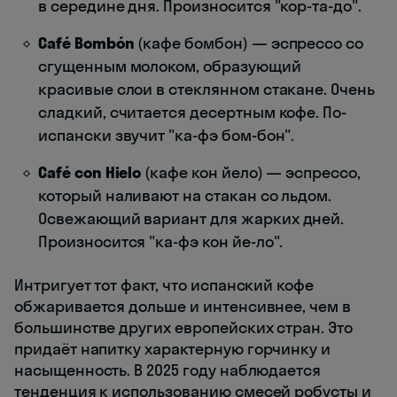
в середине дня. Произносится "кор-та-до".
Café Bombón
(кафе бомбон) — эспрессо со
сгущенным молоком, образующий
красивые слои в стеклянном стакане. Очень
сладкий, считается десертным кофе. По-
испански звучит "ка-фэ бом-бон".
Café con Hielo
(кафе кон йело) — эспрессо,
который наливают на стакан со льдом.
Освежающий вариант для жарких дней.
Произносится "ка-фэ кон йе-ло".
Интригует тот факт, что испанский кофе
обжаривается дольше и интенсивнее, чем в
большинстве других европейских стран. Это
придаёт напитку характерную горчинку и
насыщенность. В 2025 году наблюдается
тенденция к использованию смесей робусты и