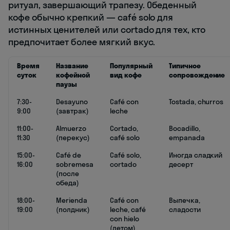
ритуал, завершающий трапезу. Обеденный
кофе обычно крепкий — café solo для
истинных ценителей или cortado для тех, кто
предпочитает более мягкий вкус.
Время
Название
Популярный
Типичное
суток
кофейной
вид кофе
сопровождение
паузы
7:30-
Desayuno
Café con
Tostada, churros
9:00
(завтрак)
leche
11:00-
Almuerzo
Cortado,
Bocadillo,
11:30
(перекус)
café solo
empanada
15:00-
Café de
Café solo,
Иногда сладкий
16:00
sobremesa
cortado
десерт
(после
обеда)
18:00-
Merienda
Café con
Выпечка,
19:00
(полдник)
leche, café
сладости
con hielo
(летом)