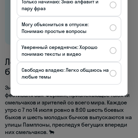
Только начинаю: Знаю алфавит и
пару фраз
Могу объясниться в отпуске:
Понимаю простые вопросы
Уверенный середнячок: Хорошо
понимаю тексты и видео
Легендарный энсьерро: бег
быков на улицах города
Свободно владею: Легко общаюсь на
любые темы
Энсьерро (Encierro) — ключевое событие
фестиваля Сан-Фермин, привлекающее тысячи
смельчаков и зрителей со всего мира. Каждое
утро с 7 по 14 июля ровно в 8:00 шесть боевых
быков и шесть молодых бычков выпускаются на
улицы Памплоны, преследуя бегущих впереди
них смельчаков. 🐂