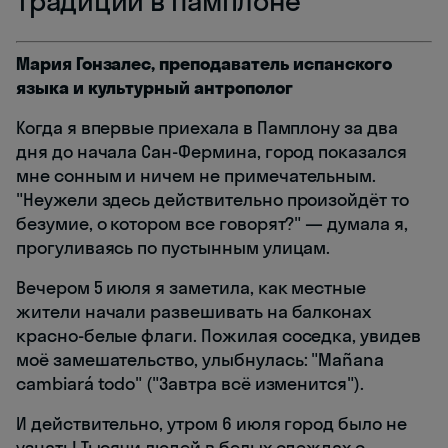
традиции в Памплоне
Мария Гонзалес, преподаватель испанского
языка и культурный антрополог
Когда я впервые приехала в Памплону за два
дня до начала Сан-Фермина, город показался
мне сонным и ничем не примечательным.
"Неужели здесь действительно произойдёт то
безумие, о котором все говорят?" — думала я,
прогуливаясь по пустынным улицам.
Вечером 5 июля я заметила, как местные
жители начали развешивать на балконах
красно-белые флаги. Пожилая соседка, увидев
моё замешательство, улыбнулась: "Mañana
cambiará todo" ("Завтра всё изменится").
И действительно, утром 6 июля город было не
узнать! Тысячи людей в белых одеждах с