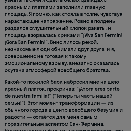
красными платками заполнили главную
площадь. Я помню, как стояла в толпе, чувствуя
нарастающее напряжение. Ровно в полдень
раздался оглушительный хлопок ракеты, и
площадь взорвалась криками "¡Viva San Fermín!
¡Gora San Fermín!". Вино лилось рекой,
незнакомые люди обнимали друг друга, и я,
совершенно не готовая к такому
эмоциональному взрыву, внезапно оказалась
окутана атмосферой всеобщего братства.
Какой-то пожилой баск набросил мне на шею
красный платок, прокричав: "¡Ahora eres parte
de nuestra familia!" ("Теперь ты часть нашей
семьи!"). Этот момент трансформации — из
обычного города в центр всеобщего безумия и
радости — остаётся для меня самым
поразительным аспектом Сан-Фермина.
Никакие книги и фильмы не могут передать эту