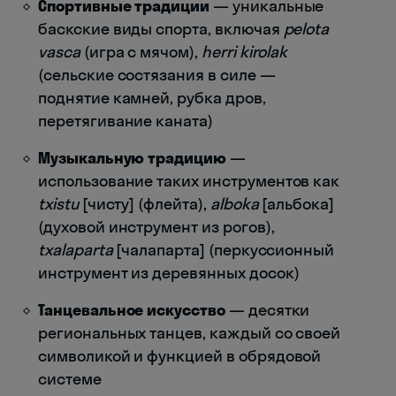
Спортивные традиции
— уникальные
баскские виды спорта, включая
pelota
vasca
(игра с мячом),
herri kirolak
(сельские состязания в силе —
поднятие камней, рубка дров,
перетягивание каната)
Музыкальную традицию
—
использование таких инструментов как
txistu
[чисту] (флейта),
alboka
[альбока]
(духовой инструмент из рогов),
txalaparta
[чалапарта] (перкуссионный
инструмент из деревянных досок)
Танцевальное искусство
— десятки
региональных танцев, каждый со своей
символикой и функцией в обрядовой
системе