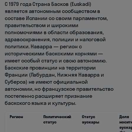
С 1979 года Страна Басков (Euskadi)
является автономным сообществом в
составе Испании со своим парламентом,
правительством и широкими
полномочиями в области образования,
здравоохранения, полиции и налоговой
политики. Наварра — регион с
историческими баскскими корнями —
имеет особый статус и свою автономию.
Баскские провинции на территории
Франции (Лабурдан, Нижняя Наварра и
Субероа) не имеют официальной
автономии, но французское правительство
постепенно расширяет признание
баскского языка и культуры.
Регион
Политический
Статус
Доля
статус
эускары
носит
эуска