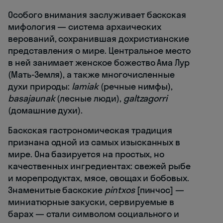
Особого внимания заслуживает баскская
мифология — система архаических
верований, сохранившая дохристианские
представления о мире. Центральное место
в ней занимает женское божество Ама Лур
(Мать-Земля), а также многочисленные
духи природы:
lamiak
(речные нимфы),
basajaunak
(лесные люди),
galtzagorri
(домашние духи).
Баскская гастрономическая традиция
признана одной из самых изысканных в
мире. Она базируется на простых, но
качественных ингредиентах: свежей рыбе
и морепродуктах, мясе, овощах и бобовых.
Знаменитые баскские
pintxos
[пинчос] —
миниатюрные закуски, сервируемые в
барах — стали символом социального и