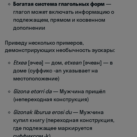
Богатая система глагольных форм
—
глагол может включать информацию о
подлежащем, прямом и косвенном
дополнении
Приведу несколько примеров,
демонстрирующих необычность эускары:
Etxea
[эчеа] — дом,
etxean
[эчеан] — в
доме (суффикс -an указывает на
местоположение)
Gizona etorri da
— Мужчина пришёл
(непереходная конструкция)
Gizonak liburua erosi du
— Мужчина
купил книгу (переходная конструкция,
где подлежащее маркируется
суффиксом -k)