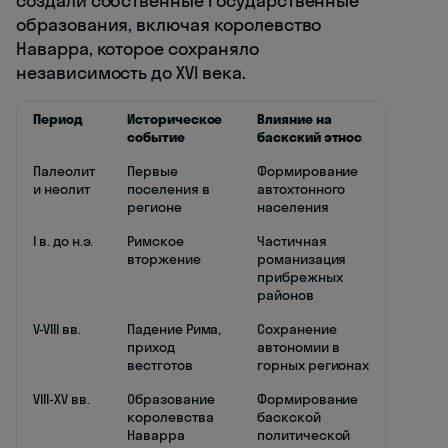
создали собственные государственные
образования, включая королевство
Наварра, которое сохраняло
независимость до XVI века.
Период
Историческое
Влияние на
событие
баскский этнос
Палеолит
Первые
Формирование
и неолит
поселения в
автохтонного
регионе
населения
I в. до н.э.
Римское
Частичная
вторжение
романизация
прибрежных
районов
V-VIII вв.
Падение Рима,
Сохранение
приход
автономии в
вестготов
горных регионах
VIII-XV вв.
Образование
Формирование
королевства
баскской
Наварра
политической