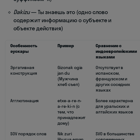
Dakizu
— Ты знаешь это (одно слово
содержит информацию о субъекте и
объекте действия)
Особенность
Пример
Сравнение с
эускары
индоевропейскими
языками
Эргативная
Gizonak ogia
Отсутствует в
конструкция
jan du
испанском,
(Мужчина
французском и
хлеб съел)
других соседних
языках
Агглютинация
etxe-a-re-n-
Более характерна
a-re-ki-n (с
для уральских и
тем, что
алтайских языков
принадлежит
дому)
SOV порядок слов
Nik zuri
SVO в большинстве
liburua eman
современных