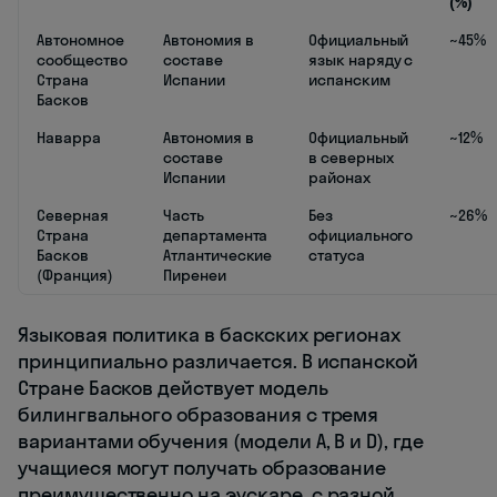
(%)
Автономное
Автономия в
Официальный
~45%
сообщество
составе
язык наряду с
Страна
Испании
испанским
Басков
Наварра
Автономия в
Официальный
~12%
составе
в северных
Испании
районах
Северная
Часть
Без
~26%
Страна
департамента
официального
Басков
Атлантические
статуса
(Франция)
Пиренеи
Языковая политика в баскских регионах
принципиально различается. В испанской
Стране Басков действует модель
билингвального образования с тремя
вариантами обучения (модели A, B и D), где
учащиеся могут получать образование
преимущественно на эускаре, с разной