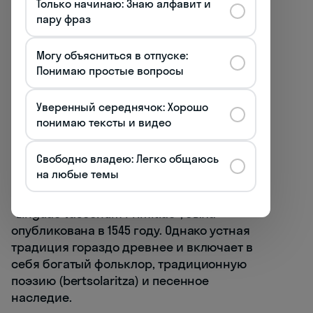
Только начинаю: Знаю алфавит и
языком, известным по надписям
пару фраз
римского периода
Могу объясниться в отпуске:
Теория о том, что эускара — последний
Понимаю простые вопросы
сохранившийся представитель
древнеевропейской языковой семьи,
Уверенный середнячок: Хорошо
существовавшей до распространения
понимаю тексты и видео
индоевропейских языков
Свободно владею: Легко общаюсь
История письменного баскского языка
на любые темы
относительно коротка — первая книга на
эускаре, сборник поэзии Бернара Эчепаре
"Linguae Vasconum Primitiae", была
опубликована в 1545 году. Однако устная
традиция гораздо древнее и включает в
себя богатый фольклор, традиционную
поэзию (bertsolaritza) и песенное
наследие.