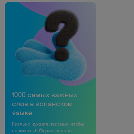
1000 самых важных
слов в испанском
языке
Реально нужная лексика, чтобы
понимать 60% разговоров