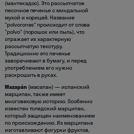
(мантекадос). Это рассыпчатое
песочное печенье с миндальной
мукой и корицей. Название
"polvorones" происходит от слова
"polvo" (порошок или пыль), что
отражает их характерную
рассыпчатую текстуру.
Традиционно это печенье
заворачивают в бумагу, и перед
употреблением его нужно
раскрошить в руках.
Mazapán
(масапан) — испанский
марципан, также имеет
многовековую историю. Особенно
известен толедский марципан,
который защищен наименованием
по происхождению. Из марципана
изготавливают фигурки фруктов,