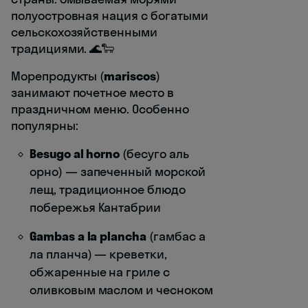
полуостровная нация с богатыми
сельскохозяйственными
традициями. 🌊🐑
Морепродукты (
mariscos
)
занимают почетное место в
праздничном меню. Особенно
популярны:
Besugo al horno
(бесуго аль
орно) — запеченный морской
лещ, традиционное блюдо
побережья Кантабрии
Gambas a la plancha
(гамбас а
ла планча) — креветки,
обжаренные на гриле с
оливковым маслом и чесноком