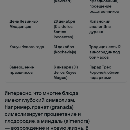
(Navidad)
празднования,
посещение
родственников
День Невинных
28 декабря
Испанский
Младенцев
(Día de los
аналог Дня
Santos
дурака
Inocentes)
Канун Нового года
31 декабря
Традиция есть 12
(Nochevieja)
виноградин под
бой часов
Завершение
6 января (Día
Парад Трёх
праздников
de los Reyes
Королей, обмен
Magos)
подарками
Интересно, что многие блюда
имеют глубокий символизм.
Например, гранат (granada)
символизирует процветание и
плодородие, а миндаль (almendra)
— возрождение и новую жизнь. В