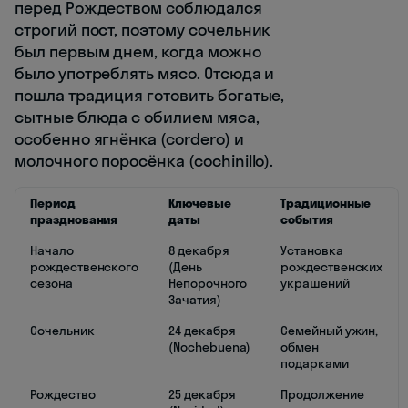
перед Рождеством соблюдался
строгий пост, поэтому сочельник
был первым днем, когда можно
было употреблять мясо. Отсюда и
пошла традиция готовить богатые,
сытные блюда с обилием мяса,
особенно ягнёнка (cordero) и
молочного поросёнка (cochinillo).
Период
Ключевые
Традиционные
празднования
даты
события
Начало
8 декабря
Установка
рождественского
(День
рождественских
сезона
Непорочного
украшений
Зачатия)
Сочельник
24 декабря
Семейный ужин,
(Nochebuena)
обмен
подарками
Рождество
25 декабря
Продолжение