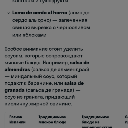
каштаны и сухофрукты
Lomo de cerdo al horno
(ломо де
сердо аль орно) — запеченная
свиная вырезка с черносливом
или яблоками
Особое внимание стоит уделить
соусам, которые сопровождают
мясные блюда. Например,
salsa de
almendras
(сальса де альмендрас)
— миндальный соус, который
подают к баранине, или
salsa de
granada
(сальса де гранада) —
соус из граната, придающий
кислинку жирной свинине.
Регион
Традиционное
Традиционное
О
Испании
мясное блюдо
блюдо из
п
морепродуктов