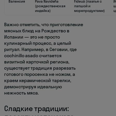
Валенсия
Pava Navideña
Fideuá (паэлья с
И
(рождественская
лапшой и
ш
индейка)
морепродуктами)
ц
Важно отметить, что приготовление
мясных блюд на Рождество в
Испании — это не просто
кулинарный процесс, а целый
ритуал. Например, в Сеговии, где
cochinillo asado считается
визитной карточкой региона,
существует традиция разрезать
готового поросенка не ножом, а
краем керамической тарелки,
демонстрируя идеальную
нежность мяса.
Сладкие традиции: