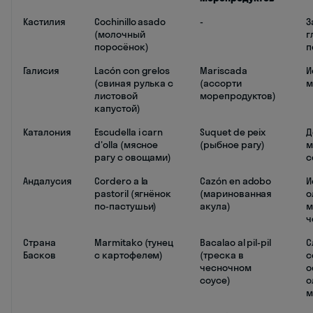
Кастилия
Cochinillo asado
-
З
(молочный
г
поросёнок)
п
Галисия
Lacón con grelos
Mariscada
И
(свиная рулька с
(ассорти
м
листовой
морепродуктов)
капустой)
Каталония
Escudella i carn
Suquet de peix
Д
d'olla (мясное
(рыбное рагу)
м
рагу с овощами)
с
Андалусия
Cordero a la
Cazón en adobo
И
pastoril (ягнёнок
(маринованная
о
по-пастушьи)
акула)
м
ч
Страна
Marmitako (тунец
Bacalao al pil-pil
С
Басков
с картофелем)
(треска в
с
чесночном
о
соусе)
о
м