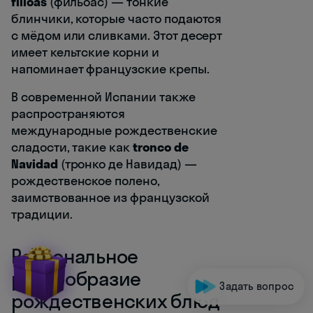
filloas
(фильоас) — тонкие
блинчики, которые часто подаются
с мёдом или сливками. Этот десерт
имеет кельтские корни и
напоминает французские крепы.
В современной Испании также
распространяются
международные рождественские
сладости, такие как
tronco de
Navidad
(тронко де Навидад) —
рождественское полено,
заимствованное из французской
традиции.
Региональное
разнообразие
Задать вопрос
рождественских блюд