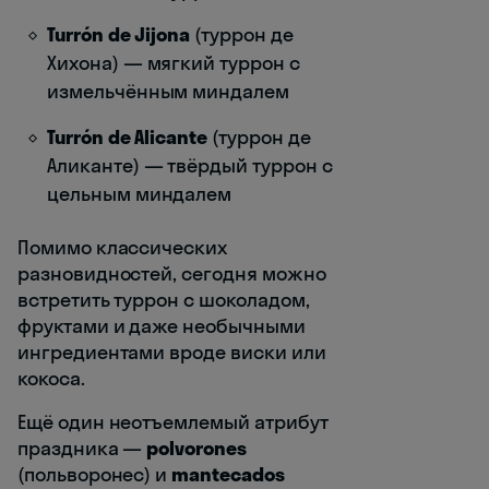
Turrón de Jijona
(туррон де
Хихона) — мягкий туррон с
измельчённым миндалем
Turrón de Alicante
(туррон де
Аликанте) — твёрдый туррон с
цельным миндалем
Помимо классических
разновидностей, сегодня можно
встретить туррон с шоколадом,
фруктами и даже необычными
ингредиентами вроде виски или
кокоса.
Ещё один неотъемлемый атрибут
праздника —
polvorones
(польворонес) и
mantecados