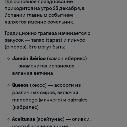
где основное празднование
приходится на утро 25 декабря, в
Испании главным событием
является именно сочельник.
Традиционно трапеза начинается с
закусок — тапас (tapas) и пинчос
(pinchos). Это могут быть:
Jamón ibérico
(хамон иберико)
— знаменитая испанская
вяленая ветчина
Quesos
(кесос) — ассорти из
различных сыров, включая
manchego (манчего) и cabrales
(кабралес)
Aceitunas
(асейтунас) — оливки,
часто фаршированные