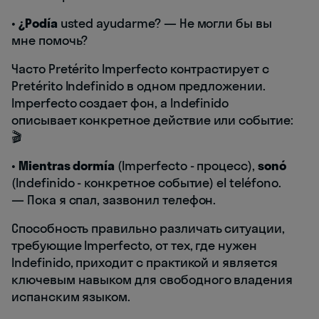
•
¿Podía
usted ayudarme? — Не могли бы вы
мне помочь?
Часто Pretérito Imperfecto контрастирует с
Pretérito Indefinido в одном предложении.
Imperfecto создает фон, а Indefinido
описывает конкретное действие или событие:
🎬
•
Mientras dormía
(Imperfecto - процесс),
sonó
(Indefinido - конкретное событие) el teléfono.
— Пока я спал, зазвонил телефон.
Способность правильно различать ситуации,
требующие Imperfecto, от тех, где нужен
Indefinido, приходит с практикой и является
ключевым навыком для свободного владения
испанским языком.