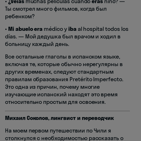
•
¿Veías
muchas películas cuando
eras
niño? —
Ты смотрел много фильмов, когда был
ребенком?
•
Mi abuelo era
médico y
iba
al hospital todos los
días. — Мой дедушка был врачом и ходил в
больницу каждый день.
Все остальные глаголы в испанском языке,
включая те, которые обычно нерегулярны в
других временах, следуют стандартным
правилам образования Pretérito Imperfecto.
Это одна из причин, почему многие
изучающие испанский находят это время
относительно простым для освоения.
Михаил Соколов, лингвист и переводчик
На моем первом путешествии по Чили я
столкнулся с необходимостью рассказать о