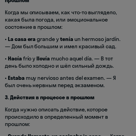
прошлом
Когда мы описываем, как что-то выглядело,
какая была погода, или эмоциональное
состояние в прошлом:
•
La casa era
grande y
tenía
un hermoso jardín.
— Дом был большим и имел красивый сад.
•
Hacía
frío y
llovía
mucho aquel día. — В тот
день было холодно и шёл сильный дождь.
•
Estaba
muy nervioso antes del examen. — Я
был очень нервным перед экзаменом.
3. Действия в процессе в прошлом
Когда нужно описать действие, которое
происходило в определенный момент в
прошлом: