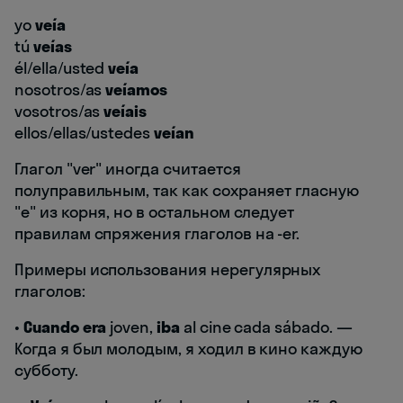
yo
veía
tú
veías
él/ella/usted
veía
nosotros/as
veíamos
vosotros/as
veíais
ellos/ellas/ustedes
veían
Глагол "ver" иногда считается
полуправильным, так как сохраняет гласную
"e" из корня, но в остальном следует
правилам спряжения глаголов на -er.
Примеры использования нерегулярных
глаголов:
•
Cuando era
joven,
iba
al cine cada sábado. —
Когда я был молодым, я ходил в кино каждую
субботу.