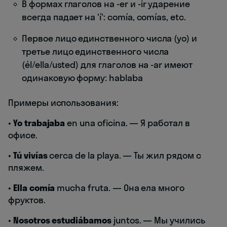
В формах глаголов на -er и -ir ударение
всегда падает на 'í': comía, comías, etc.
Первое лицо единственного числа (yo) и
третье лицо единственного числа
(él/ella/usted) для глаголов на -ar имеют
одинаковую форму: hablaba
Примеры использования:
•
Yo trabajaba
en una oficina. — Я работал в
офисе.
•
Tú vivías
cerca de la playa. — Ты жил рядом с
пляжем.
•
Ella comía
mucha fruta. — Она ела много
фруктов.
•
Nosotros estudiábamos
juntos. — Мы учились