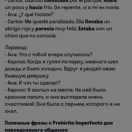
- Carlos: Cuando
caminaba
por el parque,
llovía
un poco y
hacía
frío. De repente, vi a mi ex novia.
- Ana: ¿Y qué hiciste?
- Carlos: Me quedé paralizado. Ella
llevaba
un
abrigo rojo y
parecía
muy feliz.
Estaba
con un
chico que no conocía.
Перевод:
- Ана: Что с тобой вчера случилось?
- Карлос: Когда я гулял по парку, немного шел
дождь и было холодно. Вдруг я увидел свою
бывшую девушку.
- Ана: И что ты сделал?
- Карлос: Я застыл на месте. На ней было
красное пальто, и она выглядела очень
счастливой. Она была с парнем, которого я не
знал.
Полезные фразы с Pretérito Imperfecto для
повседневного общения: