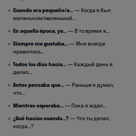
Cuando era pequeño/a...
— Когда я был
маленьким/маленькой...
En aquella época, yo...
— В то время я...
Siempre me gustaba...
— Мне всегда
нравилось...
Todos los días hacía...
— Каждый день я
делал...
Antes pensaba que...
— Раньше я думал,
что...
Mientras esperaba...
— Пока я ждал...
¿Qué hacías cuando...?
— Что ты делал,
когда...?