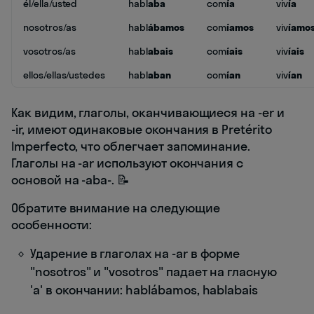
él/ella/usted
habl
aba
com
ía
viv
ía
nosotros/as
habl
ábamos
com
íamos
viv
íamo
vosotros/as
habl
abais
com
íais
viv
íais
ellos/ellas/ustedes
habl
aban
com
ían
viv
ían
Как видим, глаголы, оканчивающиеся на -er и
-ir, имеют одинаковые окончания в Pretérito
Imperfecto, что облегчает запоминание.
Глаголы на -ar используют окончания с
основой на -aba-. 📝
Обратите внимание на следующие
особенности:
Ударение в глаголах на -ar в форме
"nosotros" и "vosotros" падает на гласную
'a' в окончании: hablábamos, hablabais