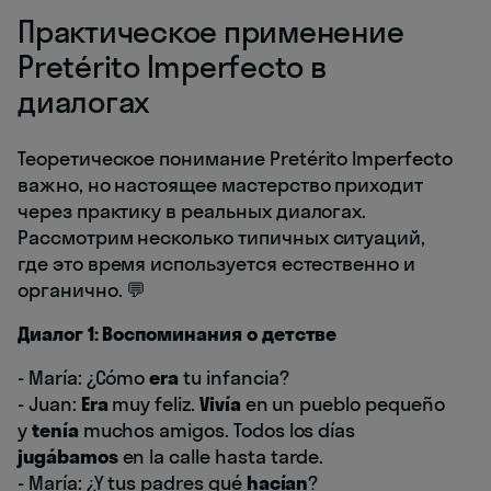
Практическое применение
Pretérito Imperfecto в
диалогах
Теоретическое понимание Pretérito Imperfecto
важно, но настоящее мастерство приходит
через практику в реальных диалогах.
Рассмотрим несколько типичных ситуаций,
где это время используется естественно и
органично. 💬
Диалог 1: Воспоминания о детстве
- María: ¿Cómo
era
tu infancia?
- Juan:
Era
muy feliz.
Vivía
en un pueblo pequeño
y
tenía
muchos amigos. Todos los días
jugábamos
en la calle hasta tarde.
- María: ¿Y tus padres qué
hacían
?