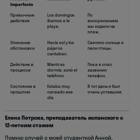
Imperfecto
Привычные
Los domingos
По
действия
íbamos a la
воскресеньям
playa.
мы ходили на
пляж.
Описание
Hacía sol y los
Светило солнце и
обстановки
pájaros
пели птицы.
cantaban.
Действие в
Mientras
Пока я спал,
процессе
dormía, sonó el
зазвонил
teléfono.
телефон.
Состояние в
Estaba muy
В тот день я был
прошлом
cansado ese
очень уставшим.
día.
Елена Петрова, преподаватель испанского с
12-летним стажем
Помню случай с моей студенткой Анной,