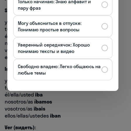
Только начинаю: Знаю алфавит и
пару фраз
Ser (быть):
yo
era
Могу объясниться в отпуске:
tú
eras
Понимаю простые вопросы
él/ella/usted
era
nosotros/as
éramos
Уверенный середнячок: Хорошо
vosotros/as
erais
понимаю тексты и видео
ellos/ellas/ustedes
eran
Свободно владею: Легко общаюсь на
Ir (идти):
любые темы
yo
iba
tú
ibas
él/ella/usted
iba
nosotros/as
íbamos
vosotros/as
ibais
ellos/ellas/ustedes
iban
Ver (видеть):