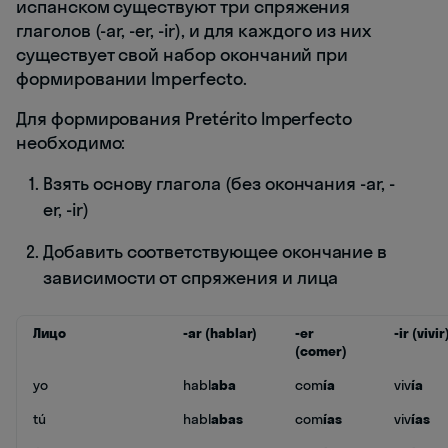
испанском существуют три спряжения
глаголов (-ar, -er, -ir), и для каждого из них
существует свой набор окончаний при
формировании Imperfecto.
Для формирования Pretérito Imperfecto
необходимо:
Взять основу глагола (без окончания -ar, -
er, -ir)
Добавить соответствующее окончание в
зависимости от спряжения и лица
Лицо
-ar (hablar)
-er
-ir (vivir
(comer)
yo
habl
aba
com
ía
viv
ía
tú
habl
abas
com
ías
viv
ías