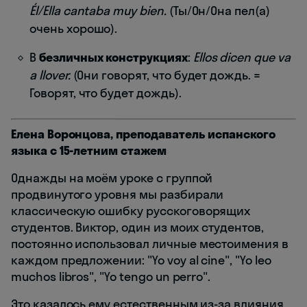
Él/Ella cantaba muy bien.
(Ты/Он/Она пел(а)
очень хорошо).
В
безличных конструкциях
:
Ellos dicen que va
a llover.
(Они говорят, что будет дождь. =
Говорят, что будет дождь).
Елена Воронцова, преподаватель испанского
языка с 15-летним стажем
Однажды на моём уроке с группой
продвинутого уровня мы разбирали
классическую ошибку русскоговорящих
студентов. Виктор, один из моих студентов,
постоянно использовал личные местоимения в
каждом предложении: "Yo voy al cine", "Yo leo
muchos libros", "Yo tengo un perro".
Это казалось ему естественным из-за влияния