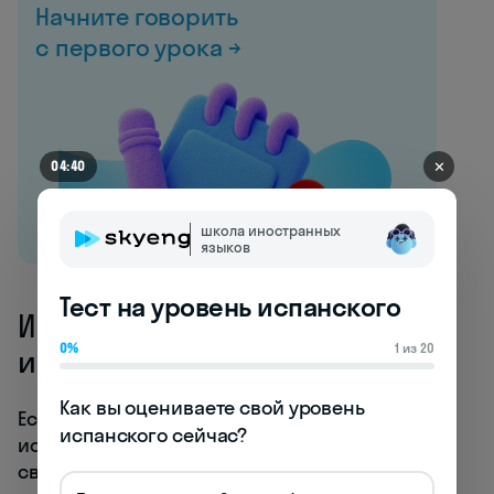
Начните говорить
с первого урока →
✕
04:40
школа иностранных
языков
Тест на уровень испанского
Инверсия в вопросительных
0%
1 из 20
испанских предложениях
Как вы оцениваете свой уровень 
Если в утвердительных предложениях
испанского сейчас?
испанский язык предлагает относительную
свободу порядка слов, то в вопросительных