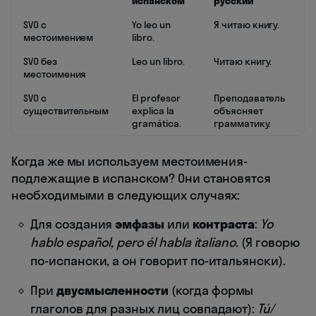
испанском
русский
SVO с
Yo leo un
Я читаю книгу.
местоимением
libro.
SVO без
Leo un libro.
Читаю книгу.
местоимения
SVO с
El profesor
Преподаватель
существительным
explica la
объясняет
gramática.
грамматику.
Когда же мы используем местоимения-
подлежащие в испанском? Они становятся
необходимыми в следующих случаях:
Для создания
эмфазы
или
контраста
:
Yo
hablo español, pero él habla italiano.
(Я говорю
по-испански, а он говорит по-итальянски).
При
двусмысленности
(когда формы
глаголов для разных лиц совпадают):
Tú/