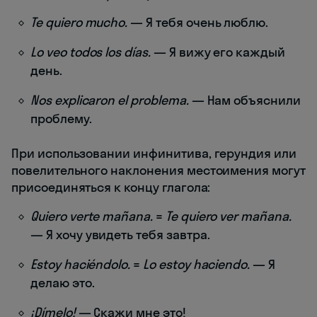
Te quiero mucho.
— Я тебя очень люблю.
Lo veo todos los días.
— Я вижу его каждый
день.
Nos explicaron el problema.
— Нам объяснили
проблему.
При использовании инфинитива, герундия или
повелительного наклонения местоимения могут
присоединяться к концу глагола:
Quiero verte mañana.
=
Te quiero ver mañana.
— Я хочу увидеть тебя завтра.
Estoy haciéndolo.
=
Lo estoy haciendo.
— Я
делаю это.
¡Dímelo!
— Скажи мне это!