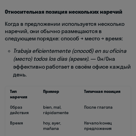
Относительная позиция нескольких наречий
Когда в предложении используется несколько
наречий, они обычно размещаются в
следующем порядке: способ → место → время:
Trabaja eficientemente (способ) en su oficina
(место) todos los días (время).
— Он/Она
эффективно работает в своём офисе каждый
день.
Тип
Пример
Типичная позиция
наречия
Образ
bien, mal,
После глагола
действия
rápidamente
Время
hoy, ayer,
Начало/конец
mañana
предложения