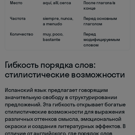
Место
aquí, allí, cerca
После глагола/в
конце
Частота
siempre, nunca,
Перед основным
a menudo
глаголом
Количество
muy, poco,
Перед
bastante
модифицируемым
словом
Гибкость порядка слов:
стилистические возможности
Испанский язык предлагает говорящим
значительную свободу в структурировании
предложений. Эта гибкость открывает богатые
стилистические возможности для выражения
различных оттенков смысла, эмоциональной
окраски и создания литературных эффектов. В
отличие от английского, где порядок слов