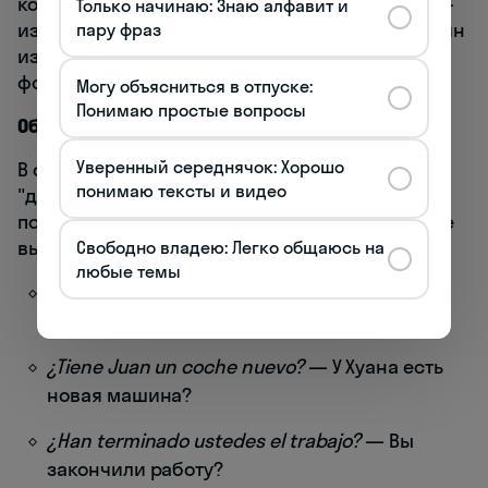
конструкциях обычно происходит инверсия —
Только начинаю: Знаю алфавит и
изменение базового порядка слов SVO. Это один
пару фраз
из ключевых синтаксических приёмов для
формирования вопросов. 🤔
Могу объясниться в отпуске:
Понимаю простые вопросы
Общие вопросы (да/нет)
Уверенный середнячок: Хорошо
В общих вопросах, на которые можно ответить
понимаю тексты и видео
"да" или "нет", происходит инверсия
подлежащего и сказуемого (если подлежащее
выражено):
Свободно владею: Легко общаюсь на
любые темы
¿Hablas español?
— Ты говоришь по-
испански?
¿Tiene Juan un coche nuevo?
— У Хуана есть
новая машина?
¿Han terminado ustedes el trabajo?
— Вы
закончили работу?