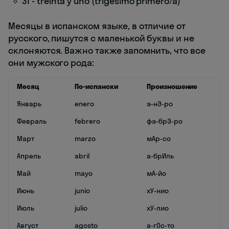
31 - treinta y uno (trigésimo primero/a)
Месяцы в испанском языке, в отличие от
русского, пишутся с маленькой буквы и не
склоняются. Важно также запомнить, что все
они мужского рода:
Месяц
По-испански
Произношение
Январь
enero
э-нЭ-ро
Февраль
febrero
фэ-брЭ-ро
Март
marzo
мАр-со
Апрель
abril
а-брИль
Май
mayo
мА-йо
Июнь
junio
хУ-нио
Июль
julio
хУ-лио
Август
agosto
а-гОс-то