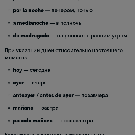
por la noche
— вечером, ночью
a medianoche
— в полночь
de madrugada
— на рассвете, ранним утром
При указании дней относительно настоящего
момента:
hoy
— сегодня
ayer
— вчера
anteayer / antes de ayer
— позавчера
mañana
— завтра
pasado mañana
— послезавтра