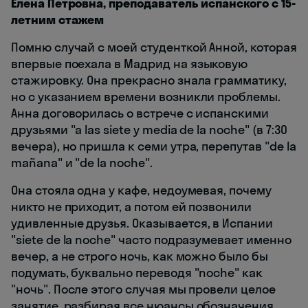
Елена Петровна, преподаватель испанского с 15-
летним стажем
Помню случай с моей студенткой Анной, которая
впервые поехала в Мадрид на языковую
стажировку. Она прекрасно знала грамматику,
но с указанием времени возникли проблемы.
Анна договорилась о встрече с испанскими
друзьями "a las siete y media de la noche" (в 7:30
вечера), но пришла к семи утра, перепутав "de la
mañana" и "de la noche".
Она стояла одна у кафе, недоумевая, почему
никто не приходит, а потом ей позвонили
удивленные друзья. Оказывается, в Испании
"siete de la noche" часто подразумевает именно
вечер, а не строго ночь, как можно было бы
подумать, буквально переводя "noche" как
"ночь". После этого случая мы провели целое
занятие, разбирая все нюансы обозначения