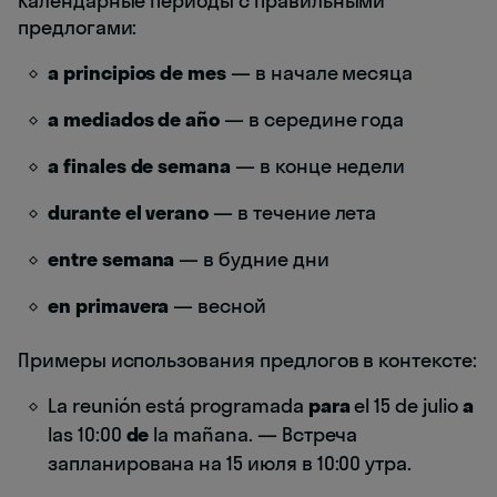
Календарные периоды с правильными
предлогами:
a principios de mes
— в начале месяца
a mediados de año
— в середине года
a finales de semana
— в конце недели
durante el verano
— в течение лета
entre semana
— в будние дни
en primavera
— весной
Примеры использования предлогов в контексте:
La reunión está programada
para
el 15 de julio
a
las 10:00
de
la mañana. — Встреча
запланирована на 15 июля в 10:00 утра.