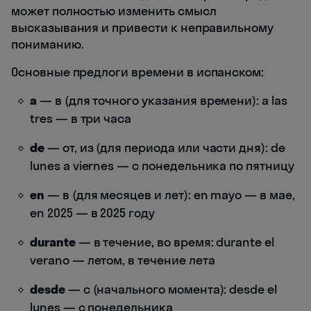
может полностью изменить смысл
высказывания и привести к неправильному
пониманию.
Основные предлоги времени в испанском:
a
— в (для точного указания времени): a las
tres — в три часа
de
— от, из (для периода или части дня): de
lunes a viernes — с понедельника по пятницу
en
— в (для месяцев и лет): en mayo — в мае,
en 2025 — в 2025 году
durante
— в течение, во время: durante el
verano — летом, в течение лета
desde
— с (начального момента): desde el
lunes — с понедельника