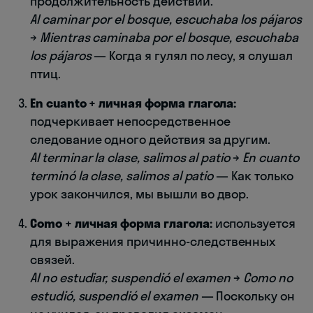
продолжительность действий.
Al caminar por el bosque, escuchaba los pájaros
→
Mientras caminaba por el bosque, escuchaba
los pájaros
— Когда я гулял по лесу, я слушал
птиц.
En cuanto + личная форма глагола:
подчеркивает непосредственное
следование одного действия за другим.
Al terminar la clase, salimos al patio
→
En cuanto
terminó la clase, salimos al patio
— Как только
урок закончился, мы вышли во двор.
Como + личная форма глагола:
используется
для выражения причинно-следственных
связей.
Al no estudiar, suspendió el examen
→
Como no
estudió, suspendió el examen
— Поскольку он