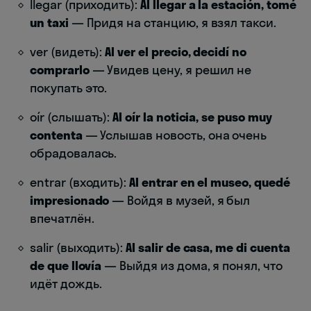
llegar (приходить):
Al llegar a la estación, tomé
un taxi
— Придя на станцию, я взял такси.
ver (видеть):
Al ver el precio, decidí no
comprarlo
— Увидев цену, я решил не
покупать это.
oír (слышать):
Al oír la noticia, se puso muy
contenta
— Услышав новость, она очень
обрадовалась.
entrar (входить):
Al entrar en el museo, quedé
impresionado
— Войдя в музей, я был
впечатлён.
salir (выходить):
Al salir de casa, me di cuenta
de que llovía
— Выйдя из дома, я понял, что
идёт дождь.