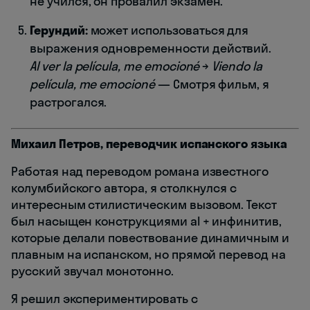
не учился, он провалил экзамен.
Герундий:
может использоваться для
выражения одновременности действий.
Al ver la película, me emocioné
→
Viendo la
película, me emocioné
— Смотря фильм, я
растрогался.
Михаил Петров, переводчик испанского языка
Работая над переводом романа известного
колумбийского автора, я столкнулся с
интересным стилистическим вызовом. Текст
был насыщен конструкциями al + инфинитив,
которые делали повествование динамичным и
плавным на испанском, но прямой перевод на
русский звучал монотонно.
Я решил экспериментировать с