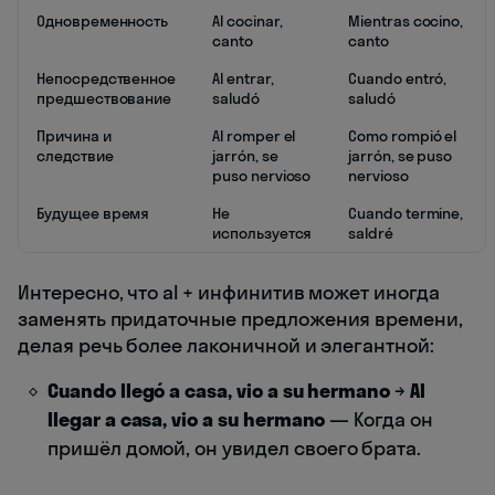
Одновременность
Al cocinar,
Mientras cocino,
canto
canto
Непосредственное
Al entrar,
Cuando entró,
предшествование
saludó
saludó
Причина и
Al romper el
Como rompió el
следствие
jarrón, se
jarrón, se puso
puso nervioso
nervioso
Будущее время
Не
Cuando termine,
используется
saldré
Интересно, что al + инфинитив может иногда
заменять придаточные предложения времени,
делая речь более лаконичной и элегантной:
Cuando llegó a casa, vio a su hermano
→
Al
llegar a casa, vio a su hermano
— Когда он
пришёл домой, он увидел своего брата.