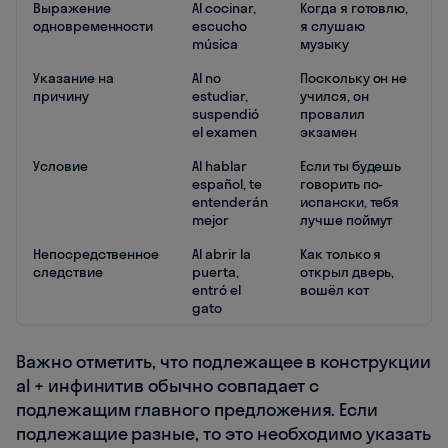
Выражение
Al cocinar,
Когда я готовлю,
одновременности
escucho
я слушаю
música
музыку
Указание на
Al no
Поскольку он не
причину
estudiar,
учился, он
suspendió
провалил
el examen
экзамен
Условие
Al hablar
Если ты будешь
español, te
говорить по-
entenderán
испански, тебя
mejor
лучше поймут
Непосредственное
Al abrir la
Как только я
следствие
puerta,
открыл дверь,
entró el
вошёл кот
gato
Важно отметить, что подлежащее в конструкции
al + инфинитив обычно совпадает с
подлежащим главного предложения. Если
подлежащие разные, то это необходимо указать