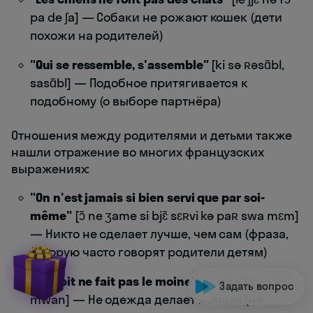
pa de ʃa] — Собаки не рожают кошек (дети
похожи на родителей)
"Qui se ressemble, s'assemble"
[ki sə ʀəsɑ̃bl,
sasɑ̃bl] — Подобное притягивается к
подобному (о выборе партнёра)
Отношения между родителями и детьми также
нашли отражение во многих французских
выражениях:
"On n'est jamais si bien servi que par soi-
même"
[ɔ̃ ne ʒame si bjɛ̃ sɛʀvi kə paʀ swa mɛm]
— Никто не сделает лучше, чем сам (фраза,
которую часто говорят родители детям)
"L'habit ne fait pas le moine"
[labi nə fɛ pa lə
Задать вопрос
mwan] — Не одежда делает монаха (не