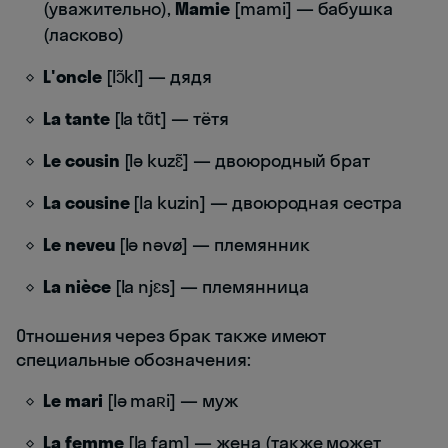
(уважительно),
Mamie
[mami] — бабушка
(ласково)
L'oncle
[lɔ̃kl] — дядя
La tante
[la tɑ̃t] — тётя
Le cousin
[lə kuzɛ̃] — двоюродный брат
La cousine
[la kuzin] — двоюродная сестра
Le neveu
[lə nəvø] — племянник
La nièce
[la njɛs] — племянница
Отношения через брак также имеют
специальные обозначения:
Le mari
[lə maʀi] — муж
La femme
[la fam] — жена (также может