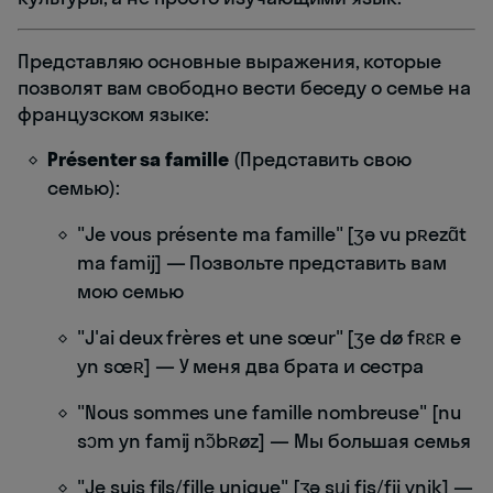
Представляю основные выражения, которые
позволят вам свободно вести беседу о семье на
французском языке:
Présenter sa famille
(Представить свою
семью):
"Je vous présente ma famille" [ʒə vu pʀezɑ̃t
ma famij] — Позвольте представить вам
мою семью
"J'ai deux frères et une sœur" [ʒe dø fʀɛʀ e
yn sœʀ] — У меня два брата и сестра
"Nous sommes une famille nombreuse" [nu
sɔm yn famij nɔ̃bʀøz] — Мы большая семья
"Je suis fils/fille unique" [ʒə sɥi fis/fij ynik] —