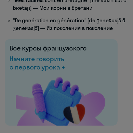
"Mes racines sont en Bretagne" [me ʀasin sɔ̃t ɑ̃
bʀətaɲ] — Мои корни в Бретани
"De génération en génération" [də ʒeneʀasjɔ̃ ɑ̃
ʒeneʀasjɔ̃] — Из поколения в поколение
Все курсы французского
Начните говорить
с первого урока →