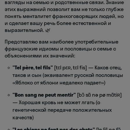
взгляды на семью и родственные связи. Знание
этих выражений позволит вам не только глубже
понять менталитет франкоговорящих людей, но
и сделает вашу речь более естественной и
выразительной. 🌿
Представляю вам наиболее употребительные
французские идиомы и пословицы о семье с
объяснениями их значений:
"Tel père, tel fils"
[tɛl pɛʀ, tɛl fis] — Каков отец,
таков и сын (эквивалент русской пословицы
«Яблоко от яблони недалеко падает»)
"Bon sang ne peut mentir"
[bɔ̃ sɑ̃ nə pø mɑ̃tiʀ]
— Хорошая кровь не может лгать (о
генетической передаче положительных
качеств)
"Les chiens ne font pas des chats"
[le ʃjɛ̃ nə fɔ̃