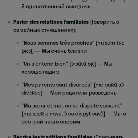
Я единственный сын/дочь
Parler des relations familiales
(Говорить о
семейных отношениях):
"Nous sommes très proches" [nu sɔm tʀɛ
pʀɔʃ] — Мы очень близки
"On s'entend bien" [ɔ̃ sɑ̃tɑ̃ bjɛ̃] — Мы
хорошо ладим
"Mes parents sont divorcés" [me paʀɑ̃ sɔ̃
divɔʀse] — Мои родители разведены
"Ma sœur et moi, on se dispute souvent"
[ma sœʀ e mwa, ɔ̃ sə dispyt suvɑ̃] — Мы с
сестрой часто спорим
Décrire les traditions familiales
(Описывать