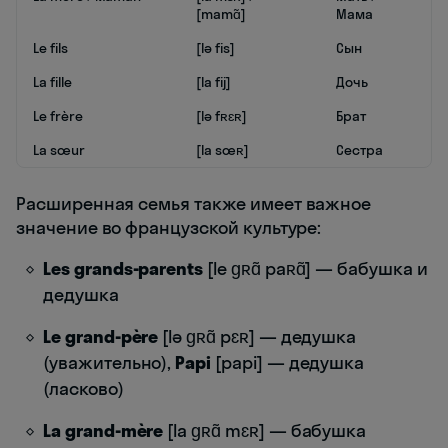
[mamɑ̃]
Мама
Le fils
[lə fis]
Сын
La fille
[la fij]
Дочь
Le frère
[lə fʀɛʀ]
Брат
La sœur
[la sœʀ]
Сестра
Расширенная семья также имеет важное
значение во французской культуре:
Les grands-parents
[le ɡʀɑ̃ paʀɑ̃] — бабушка и
дедушка
Le grand-père
[lə ɡʀɑ̃ pɛʀ] — дедушка
(уважительно),
Papi
[papi] — дедушка
(ласково)
La grand-mère
[la ɡʀɑ̃ mɛʀ] — бабушка