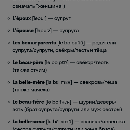
означать "женщина")
L'époux
[lepuː] — супруг
L'épouse
[lepuːz] — супруга
Les beaux-parents
[le bo paʀɑ̃] — родители
супруга/супруги, свёкры/тесть и тёща
Le beau-père
[lə bo pɛʀ] — свёкор/тесть
(также отчим)
La belle-mère
[la bɛl mɛʀ] — свекровь/тёща
(также мачеха)
Le beau-frère
[lə bo fʀɛʀ] — шурин/деверь/
зять (брат супруга/супруги или муж сестры)
La belle-sœur
[la bɛl sœʀ] — золовка/невестка
(сестра супруга/супруги или жена брата)