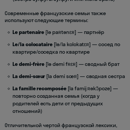
Современные французские семьи также
используют следующие термины:
Le partenaire
[lə paʀtənɛʀ] — партнёр
Le/la colocataire
[lə/la kolokatɛʀ] — сосед по
квартире/соседка по квартире
Le demi-frère
[lə dəmi fʀɛʀ] — сводный брат
La demi-sœur
[la dəmi sœʀ] — сводная сестра
La famille recomposée
[la famij ʀəkɔ̃poze] —
повторно созданная семья (когда у
родителей есть дети от предыдущих
отношений)
Отличительной чертой французской лексики,