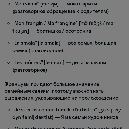
"Mes vieux" [me vjø] — мои старики
(разговорное обращение к родителям)
"Mon frangin / Ma frangine" [mɔ̃ fʀɑ̃ʒɛ̃ / ma
fʀɑ̃ʒin] — братишка / сестрёнка
"La smala" [la smala] — вся семья, большая
семья (разговорное)
"Les mômes" [le mom] — дети, малыши
(разговорное)
Французы придают большое значение
семейным связям, поэтому важно знать
выражения, указывающие на происхождение:
"Je suis issu d'une famille d'artistes" [ʒə sɥi isy
dyn famij daʀtist] — Я из семьи художников