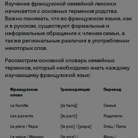
Изучение французской семейной лексики
начинается с основных терминов родства.
Важно понимать, что во французском языке, как
и в русском, существуют формальные и
неформальные обращения к членам семьи, а
также региональные различия в употреблении
некоторых слов.
Рассмотрим основной словарь семейных
терминов, который необходимо знать каждому
изучающему французский язык:
Французское
Транскрипция
Перевод
слово
La famille
[la famij]
Семья
Les parents
[le parɑ̃]
Родители
Le père / Papa
[lə pɛʀ] / [papa]
Отец / Папа
La mère / Maman
[la mɛʀ] /
Мать /