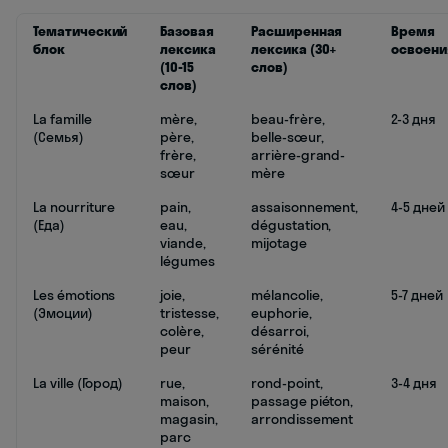
Тематический
Базовая
Расширенная
Время
блок
лексика
лексика (30+
освоени
(10-15
слов)
слов)
La famille
mère,
beau-frère,
2-3 дня
(Семья)
père,
belle-sœur,
frère,
arrière-grand-
sœur
mère
La nourriture
pain,
assaisonnement,
4-5 дней
(Еда)
eau,
dégustation,
viande,
mijotage
légumes
Les émotions
joie,
mélancolie,
5-7 дней
(Эмоции)
tristesse,
euphorie,
colère,
désarroi,
peur
sérénité
La ville (Город)
rue,
rond-point,
3-4 дня
maison,
passage piéton,
magasin,
arrondissement
parc