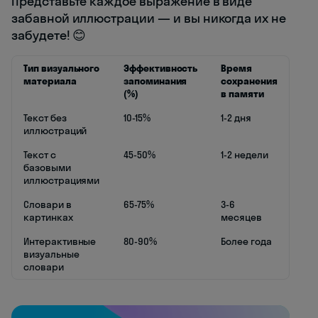
Представьте каждое выражение в виде
забавной иллюстрации — и вы никогда их не
забудете! 😊
Тип визуального
Эффективность
Время
материала
запоминания
сохранения
(%)
в памяти
Текст без
10-15%
1-2 дня
иллюстраций
Текст с
45-50%
1-2 недели
базовыми
иллюстрациями
Словари в
65-75%
3-6
картинках
месяцев
Интерактивные
80-90%
Более года
визуальные
словари