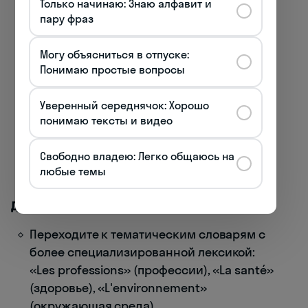
Только начинаю: Знаю алфавит и
animaux» (животные)
пару фраз
Выбирайте словари с простыми, четкими
Могу объясниться в отпуске:
иллюстрациями без лишних деталей
Понимаю простые вопросы
Обращайте внимание на словари с
Уверенный середнячок: Хорошо
транскрипцией произношения
понимаю тексты и видео
Идеальный вариант: «Mon premier
dictionnaire visuel français» или «Le Petit
Свободно владею: Легко общаюсь на
Imagier»
любые темы
Для среднего уровня (B1-B2):
Переходите к тематическим словарям с
более специализированной лексикой:
«Les professions» (профессии), «La santé»
(здоровье), «L'environnement»
(окружающая среда)