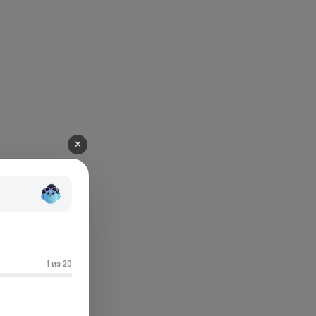
✕
1 из 20