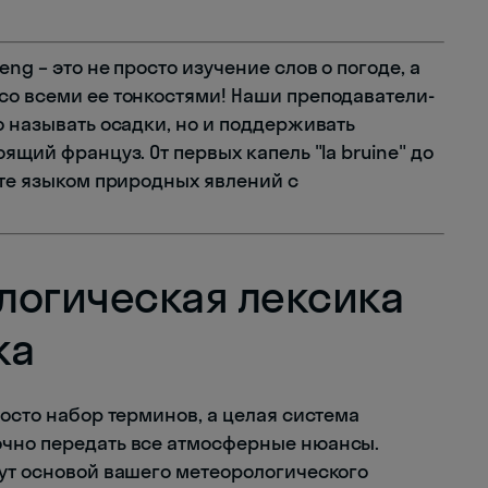
eng – это не просто изучение слов о погоде, а
со всеми ее тонкостями! Наши преподаватели-
о называть осадки, но и поддерживать
ящий француз. От первых капель "la bruine" до
йте языком природных явлений с
логическая лексика
ка
росто набор терминов, а целая система
очно передать все атмосферные нюансы.
нут основой вашего метеорологического