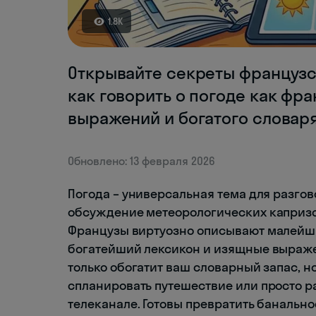
1.8K
Открывайте секреты французс
как говорить о погоде как ф
выражений и богатого словаря
Обновлено: 13 февраля 2026
Погода – универсальная тема для разгов
обсуждение метеорологических капризо
Французы виртуозно описывают малейши
богатейший лексикон и изящные выраже
только обогатит ваш словарный запас, н
спланировать путешествие или просто р
телеканале. Готовы превратить банальное