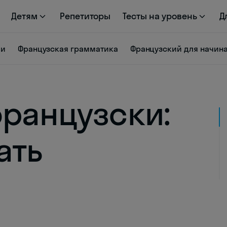
Детям
Репетиторы
Тесты на уровень
Д
ии
Французская грамматика
Французский для начи
французски:
ать