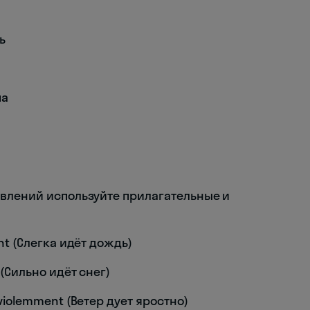
ь
па
влений используйте прилагательные и
ent (Слегка идёт дождь)
 (Сильно идёт снег)
 violemment (Ветер дует яростно)