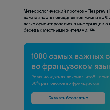
Метеорологический прогноз – "les prévisi
важная часть повседневной жизни во Ф
легко ориентироваться в информации о п
беседа с местными жителями. 🌤️
1000 самых важных 
во французском язы
Реально нужная лексика, чтобы пон
60% разговоров во французском
Скачать бесплатно