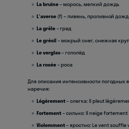
La bruine
– морось, мелкий дождь
L'averse
(f) – ливень, проливной дожд
La grêle
– град
Le grésil
– мокрый снег, снежная кру
Le verglas
– гололёд
La rosée
– роса
Для описания интенсивности погодных я
наречия:
Légèrement
– слегка: Il pleut légèrem
Fortement
– сильно: Il neige fortement
Violemment
– яростно: Le vent souffle