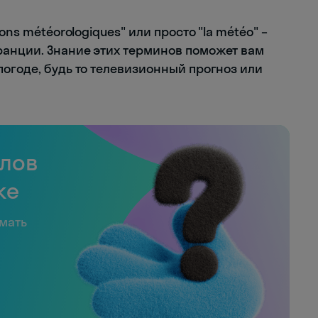
ons météorologiques" или просто "la météo" –
ранции. Знание этих терминов поможет вам
огоде, будь то телевизионный прогноз или
слов
ке
имать