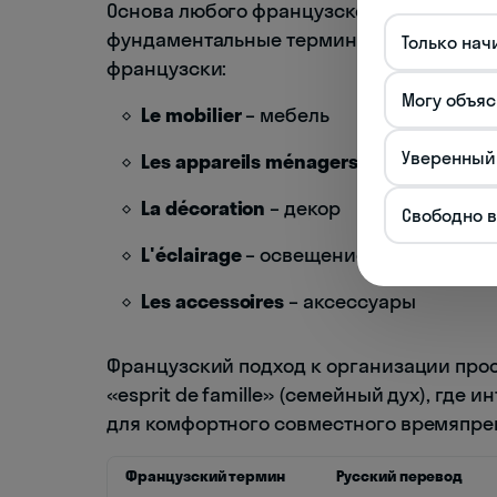
Основа любого французского интерьера –
фундаментальные термины, которые помо
Только нач
французски:
Могу объяс
Le mobilier
– мебель
Уверенный
Les appareils ménagers
– бытовая тех
La décoration
– декор
Свободно 
L'éclairage
– освещение
Les accessoires
– аксессуары
Французский подход к организации прос
«esprit de famille» (семейный дух), где 
для комфортного совместного времяпре
Французский термин
Русский перевод