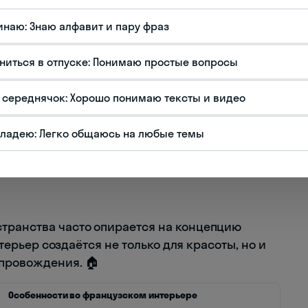
 качественная бытовая техника и мебель. Вот
гут вам говорить об интерьере по-
инаю: Знаю алфавит и пару фраз
ниться в отпуске: Понимаю простые вопросы
 середнячок: Хорошо понимаю тексты и видео
ника
владею: Легко общаюсь на любые темы
транства часто опирается на концепцию
интерьер создаётся не только для красоты, но и
провождения. 🏠
Особенности во французском интерьере