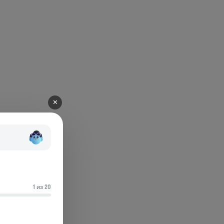
✕
1 из 20