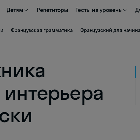
Детям
Репетиторы
Тесты на уровень
Д
ии
Французская грамматика
Французский для начи
хника
 интерьера
ски