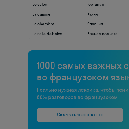
Le salon
Гостиная
La cuisine
Кухня
La chambre
Спальня
La salle de bains
Ванная комната
1000 самых важных 
во французском язы
Реально нужная лексика, чтобы пон
60% разговоров во французском
Скачать бесплатно