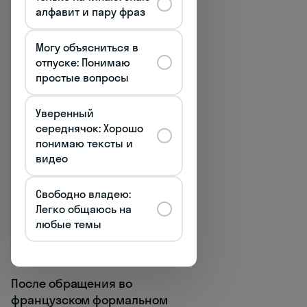
специальные формы:
алфавит и пару фраз
Monsieur le Directeur /
Могу объясниться в
Madame la Directrice
—
отпуске: Понимаю
директору
простые вопросы
Monsieur le Président /
Уверенный
Madame la Présidente
—
середнячок: Хорошо
президенту компании
понимаю тексты и
видео
Monsieur le Professeur /
Madame le Professeur
—
Свободно владею:
профессору
Легко общаюсь на
любые темы
Maître
— адвокату
(независимо от пола)
После обращения во
французском формальном