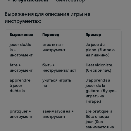
Выражения для описания игры на
инструментах:
Выражение
Перевод
Пример
jouer du/de
играть на +
Je joue du
la +
инструмент
piano. (Я играю
инструмент
на пианино.)
être +
быть +
Il est violoniste.
инструмент
инструменталист
(Он скрипач.)
apprendre
учиться играть
J'apprends à
à jouer
на
jouer de la
du/de la
guitare. (Я учусь
играть на
гитаре.)
pratiquer +
заниматься на +
Elle pratique la
инструмент
инструмент
flûte chaque
jour. (Она
занимается на