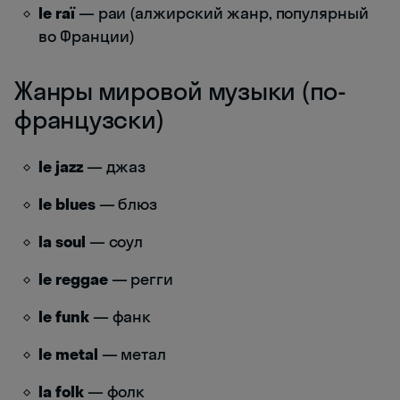
le raï
— раи (алжирский жанр, популярный
во Франции)
Жанры мировой музыки (по-
французски)
le jazz
— джаз
le blues
— блюз
la soul
— соул
le reggae
— регги
le funk
— фанк
le metal
— метал
la folk
— фолк