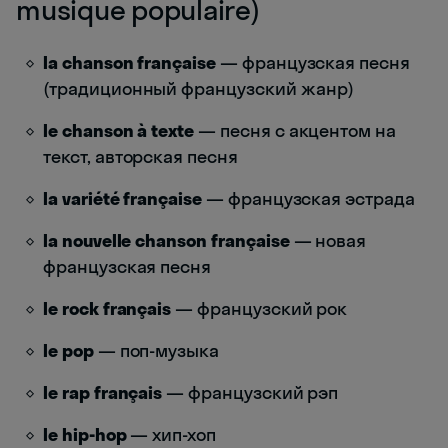
musique populaire)
la chanson française
— французская песня
(традиционный французский жанр)
le chanson à texte
— песня с акцентом на
текст, авторская песня
la variété française
— французская эстрада
la nouvelle chanson française
— новая
французская песня
le rock français
— французский рок
le pop
— поп-музыка
le rap français
— французский рэп
le hip-hop
— хип-хоп