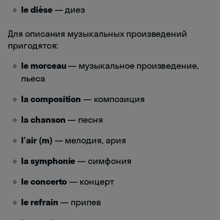
le dièse
— диез
Для описания музыкальных произведений
пригодятся:
le morceau
— музыкальное произведение,
пьеса
la composition
— композиция
la chanson
— песня
l'air (m)
— мелодия, ария
la symphonie
— симфония
le concerto
— концерт
le refrain
— припев