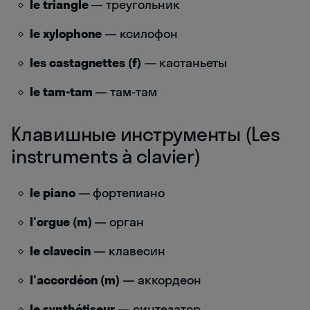
le triangle
— треугольник
le xylophone
— ксилофон
les castagnettes (f)
— кастаньеты
le tam-tam
— там-там
Клавишные инструменты (Les
instruments à clavier)
le piano
— фортепиано
l'orgue (m)
— орган
le clavecin
— клавесин
l'accordéon (m)
— аккордеон
le synthétiseur
— синтезатор