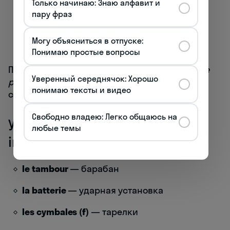
le cor
— валторна
Только начинаю: Знаю алфавит и
пару фраз
le trombone
— тромбон
Могу объясниться в отпуске:
le tuba
— туба
Понимаю простые вопросы
Пример использования:
Le concert commence
Уверенный середнячок: Хорошо
par un solo de flûte.
(Концерт начинается с
понимаю тексты и видео
соло флейты.)
Свободно владею: Легко общаюсь на
Ударные инструменты (Les
любые темы
instruments à percussion)
le tambour
— барабан
la batterie
— ударная установка
les cymbales (f)
— тарелки