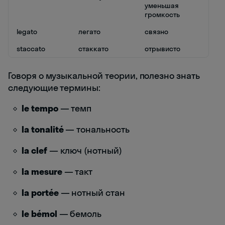
уменьшая
громкость
legato
легато
связно
staccato
стаккато
отрывисто
Говоря о музыкальной теории, полезно знать
следующие термины:
le tempo
— темп
la tonalité
— тональность
la clef
— ключ (нотный)
la mesure
— такт
la portée
— нотный стан
le bémol
— бемоль