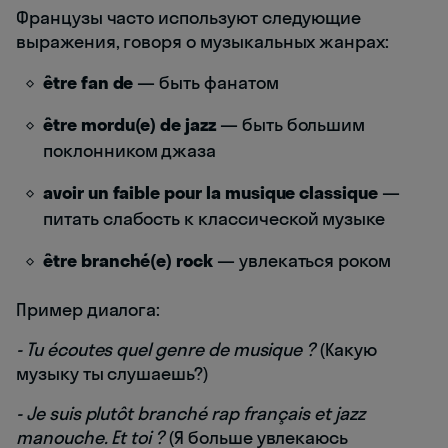
Французы часто используют следующие
выражения, говоря о музыкальных жанрах:
être fan de
— быть фанатом
être mordu(e) de jazz
— быть большим
поклонником джаза
avoir un faible pour la musique classique
—
питать слабость к классической музыке
être branché(e) rock
— увлекаться роком
Пример диалога:
- Tu écoutes quel genre de musique ?
(Какую
музыку ты слушаешь?)
- Je suis plutôt branché rap français et jazz
manouche. Et toi ?
(Я больше увлекаюсь