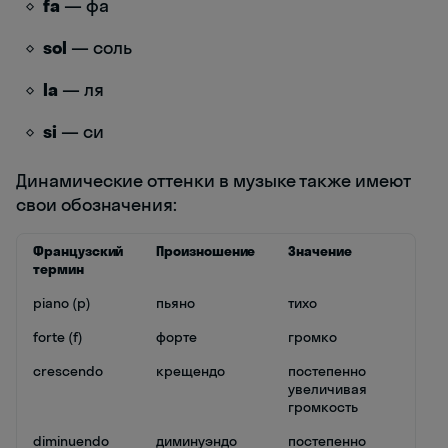
fa
— фа
sol
— соль
la
— ля
si
— си
Динамические оттенки в музыке также имеют
свои обозначения:
Французский
Произношение
Значение
термин
piano (p)
пьяно
тихо
forte (f)
форте
громко
crescendo
крещендо
постепенно
увеличивая
громкость
diminuendo
диминуэндо
постепенно