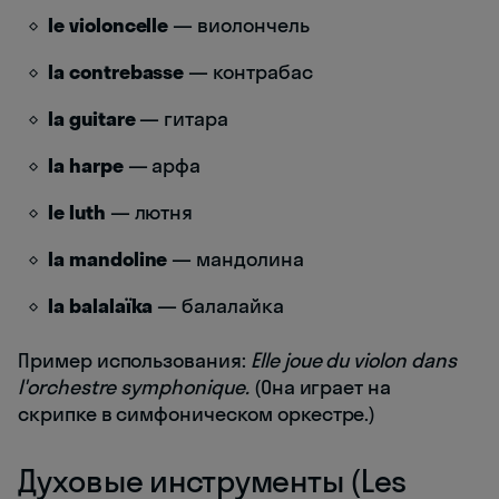
le violoncelle
— виолончель
la contrebasse
— контрабас
la guitare
— гитара
la harpe
— арфа
le luth
— лютня
la mandoline
— мандолина
la balalaïka
— балалайка
Пример использования:
Elle joue du violon dans
l'orchestre symphonique.
(Она играет на
скрипке в симфоническом оркестре.)
Духовые инструменты (Les