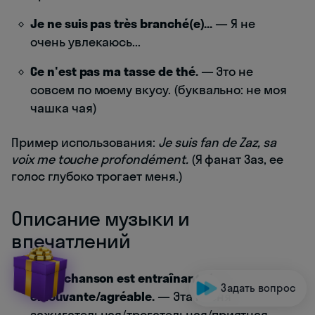
Je ne suis pas très branché(e)...
— Я не
очень увлекаюсь...
Ce n'est pas ma tasse de thé.
— Это не
совсем по моему вкусу. (буквально: не моя
чашка чая)
Пример использования:
Je suis fan de Zaz, sa
voix me touche profondément.
(Я фанат Заз, ее
голос глубоко трогает меня.)
Описание музыки и
впечатлений
Cette chanson est entraînante/
Задать вопрос
émouvante/agréable.
— Эта песня
зажигательная/трогательная/приятная.