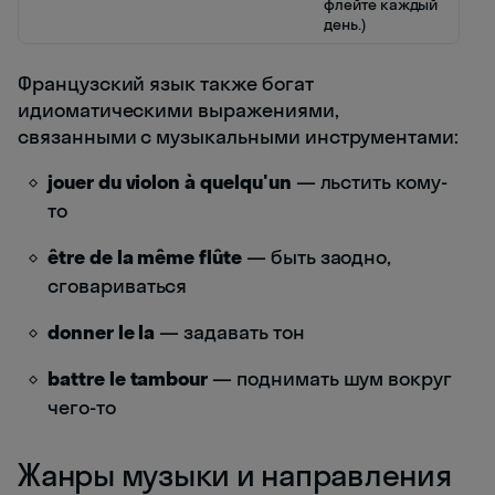
флейте каждый
день.)
Французский язык также богат
идиоматическими выражениями,
связанными с музыкальными инструментами:
jouer du violon à quelqu'un
— льстить кому-
то
être de la même flûte
— быть заодно,
сговариваться
donner le la
— задавать тон
battre le tambour
— поднимать шум вокруг
чего-то
Жанры музыки и направления