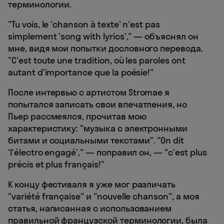
терминологии.
"Tu vois, le 'chanson à texte' n'est pas
simplement 'song with lyrics'," — объяснял он
мне, видя мои попытки дословного перевода.
"C'est toute une tradition, où les paroles ont
autant d'importance que la poésie!"
После интервью с артистом Stromae я
попытался записать свои впечатления, но
Пьер рассмеялся, прочитав мою
характеристику: "музыка с электронными
битами и социальными текстами". "On dit
'l'électro engagé'," — поправил он, — "c'est plus
précis et plus français!"
К концу фестиваля я уже мог различать
"variété française" и "nouvelle chanson", а моя
статья, написанная с использованием
правильной французской терминологии, была