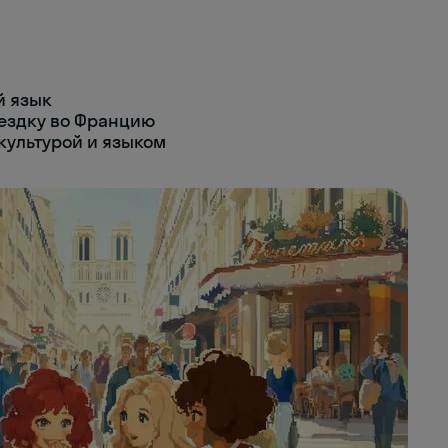
й язык
ездку во Францию
 культурой и языком