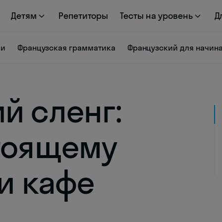
Детям
Репетиторы
Тесты на уровень
Д
ии
Французская грамматика
Французский для начи
й сленг:
тоящему
и кафе