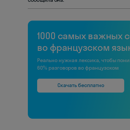
1000 самых важных 
во французском язы
Реально нужная лексика, чтобы пон
60% разговоров во французском
Скачать бесплатно