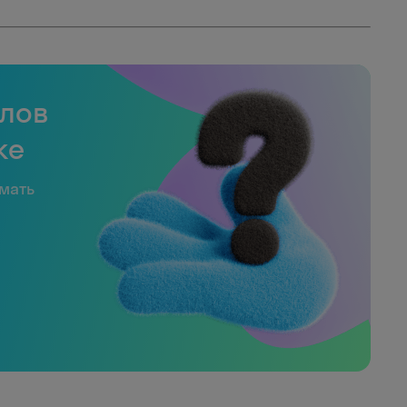
слов
ке
имать