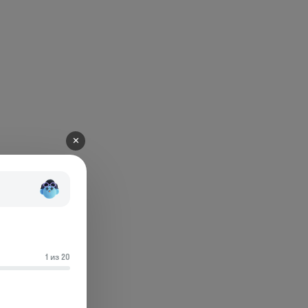
✕
1 из 20