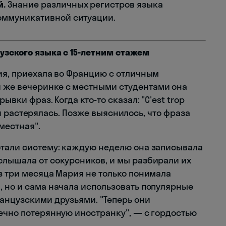
й.
Знание различных регистров языка
коммуникативной ситуации.
узского языка с 15-летним стажем
рия, приехала во Францию с отличным
 же вечеринке с местными студентами она
ывки фраз. Когда кто-то сказал: "C'est trop
ария растерялась. Позже выяснилось, что фраза
местная".
отали систему: каждую неделю она записывала
слышала от сокурсников, и мы разбирали их
з три месяца Мария не только понимала
, но и сама начала использовать популярные
ранцузскими друзьями. "Теперь они
вечно потерянную иностранку", — с гордостью