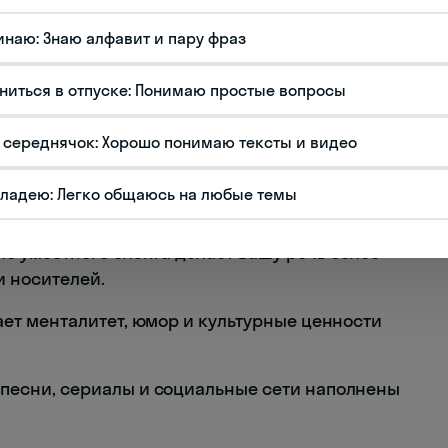
тков и молодёжи
Je suis dead
Я труп (очень
устал)
инаю: Знаю алфавит и пару фраз
, рэп
J'suis véner
Я злой (от énervé)
ниться в отпуске: Понимаю простые вопросы
ы изучаете французский язык?
 середнячок: Хорошо понимаю тексты и видео
говорных выражений вы будете улавливать
владею: Легко общаюсь на любые темы
чи.
е уместного сленга делает вашу речь более
и носителей.
ет менталитет, юмор и культурные ценности
песни, сериалы и социальные сети наполнены