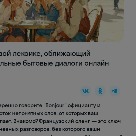
ивой лексике, сближающий
еальные бытовые диалоги онлайн
еренно говорите "Bonjour" официанту и
оток непонятных слов, от которых ваш
ает. Знакомо? Французский сленг — это ключ
невных разговоров, без которого ваши