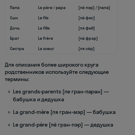
Папа
Le père / papa
[лё пэр] / [папа]
Сын
Le fils
[лё фис]
Дочь
La fille
[ля фий]
Брат
Le frère
[лё фрэр]
Сестра
La soeur
[ля сёр]
Для описания более широкого круга
родственников используйте следующие
термины:
Les grands-parents [ле гран-паран] —
бабушка и дедушка
La grand-mère [ля гран-мэр] — бабушка
Le grand-père [лё гран-пэр] — дедушка