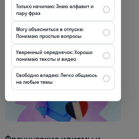
(— Ты всё ещё одинок/одинока?
Только начинаю: Знаю алфавит и
— Нет, я встретил(а) кое-кого три месяца
пару фраз
назад.)
Могу объясниться в отпуске:
Понимаю простые вопросы
Все курсы французского
Начните говорить
Уверенный середнячок: Хорошо
понимаю тексты и видео
с первого урока →
Свободно владею: Легко общаюсь
на любые темы
Французские идиомы и