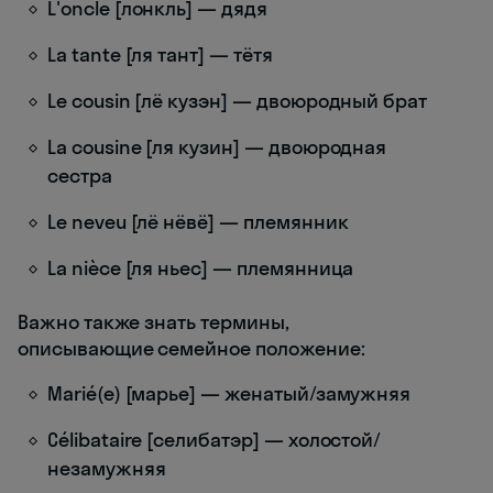
L'oncle [лонкль] — дядя
La tante [ля тант] — тётя
Le cousin [лё кузэн] — двоюродный брат
La cousine [ля кузин] — двоюродная
сестра
Le neveu [лё нёвё] — племянник
La nièce [ля ньес] — племянница
Важно также знать термины,
описывающие семейное положение:
Marié(e) [марье] — женатый/замужняя
Célibataire [селибатэр] — холостой/
незамужняя