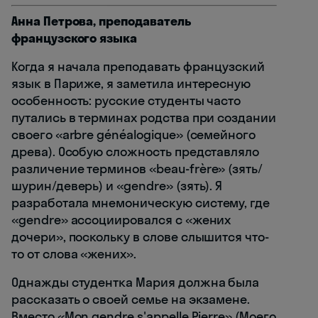
Анна Петрова, преподаватель
французского языка
Когда я начала преподавать французский
язык в Париже, я заметила интересную
особенность: русские студенты часто
путались в терминах родства при создании
своего «arbre généalogique» (семейного
древа). Особую сложность представляло
различение терминов «beau-frère» (зять/
шурин/деверь) и «gendre» (зять). Я
разработала мнемоническую систему, где
«gendre» ассоциировался с «жених
дочери», поскольку в слове слышится что-
то от слова «жених».
Однажды студентка Мария должна была
рассказать о своей семье на экзамене.
Вместо «Mon gendre s'appelle Pierre» (Моего