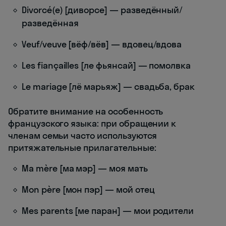
Divorcé(e) [диворсе] — разведённый/
разведённая
Veuf/veuve [вёф/вёв] — вдовец/вдова
Les fiançailles [ле фьянсай] — помолвка
Le mariage [лё марьяж] — свадьба, брак
Обратите внимание на особенность
французского языка: при обращении к
членам семьи часто используются
притяжательные прилагательные:
Ma mère [ма мэр] — моя мать
Mon père [мон пэр] — мой отец
Mes parents [ме паран] — мои родители