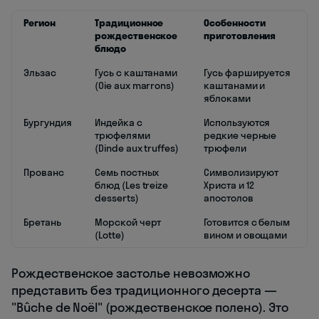
Регион
Традиционное
Особенности
рождественское
приготовления
блюдо
Эльзас
Гусь с каштанами
Гусь фаршируется
(Oie aux marrons)
каштанами и
яблоками
Бургундия
Индейка с
Используются
трюфелями
редкие черные
(Dinde aux truffes)
трюфели
Прованс
Семь постных
Символизируют
блюд (Les treize
Христа и 12
desserts)
апостолов
Бретань
Морской черт
Готовится с белым
(Lotte)
вином и овощами
Рождественское застолье невозможно
представить без традиционного десерта —
"Bûche de Noël" (рождественское полено). Это