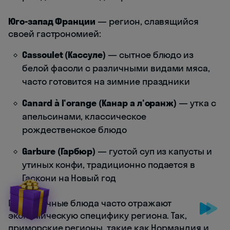
Юго-запад Франции
— регион, славящийся
своей гастрономией:
Cassoulet (Кассуле)
— сытное блюдо из
белой фасоли с различными видами мяса,
часто готовится на зимние праздники
Canard à l'orange (Канар а л'оранж)
— утка с
апельсинами, классическое
рождественское блюдо
Garbure (Гарбюр)
— густой суп из капусты и
утиных конфи, традиционно подается в
Гаскони на Новый год
Праздничные блюда часто отражают
экономическую специфику региона. Так,
приморские регионы, такие как Нормандия и