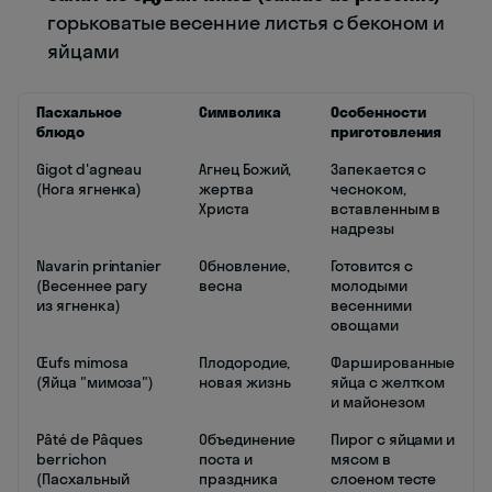
горьковатые весенние листья с беконом и
яйцами
Пасхальное
Символика
Особенности
блюдо
приготовления
Gigot d'agneau
Агнец Божий,
Запекается с
(Нога ягненка)
жертва
чесноком,
Христа
вставленным в
надрезы
Navarin printanier
Обновление,
Готовится с
(Весеннее рагу
весна
молодыми
из ягненка)
весенними
овощами
Œufs mimosa
Плодородие,
Фаршированные
(Яйца "мимоза")
новая жизнь
яйца с желтком
и майонезом
Pâté de Pâques
Объединение
Пирог с яйцами и
berrichon
поста и
мясом в
(Пасхальный
праздника
слоеном тесте