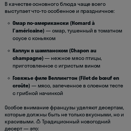
В качестве основного блюда чаще всего
выступает что-то особенное и праздничное:
Омар по-американски (Homard à
l'américaine)
— омар, тушенный в томатном
соусе с коньяком
Каплун в шампанском (Chapon au
champagne)
— нежное мясо птицы,
приготовленное с игристым вином
Говяжье филе Веллингтон (Filet de bœuf en
croûte)
— мясо, запеченное в слоеном тесте
с грибной начинкой
Особое внимание французы уделяют десертам,
которые должны быть не только вкусными, но и
красивыми. 🍮 Традиционный новогодний
десерт — это: