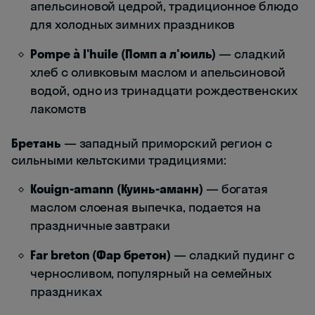
апельсиновой цедрой, традиционное блюдо
для холодных зимних праздников
Pompe à l'huile (Помп а л'юиль)
— сладкий
хлеб с оливковым маслом и апельсиновой
водой, одно из тринадцати рождественских
лакомств
Бретань
— западный приморский регион с
сильными кельтскими традициями:
Kouign-amann (Куинь-аманн)
— богатая
маслом слоеная выпечка, подается на
праздничные завтраки
Far breton (Фар бретон)
— сладкий пудинг с
черносливом, популярный на семейных
праздниках