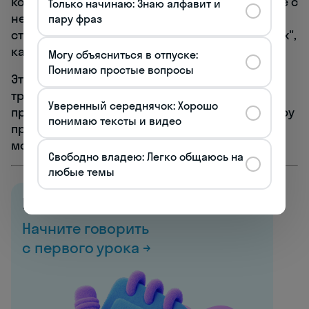
которая весь вечер ходила в бумажной короне с
Только начинаю: Знаю алфавит и
нескрываемым удовольствием, хотя обычно
пару фраз
стеснялась участвовать в семейных "глупостях",
как она их называла.
Могу объясниться в отпуске:
Понимаю простые вопросы
Эта история напомнила мне, что французские
традиции работают везде — они создают не
Уверенный середнячок: Хорошо
просто вкусные блюда, а настоящую атмосферу
понимаю тексты и видео
праздника, сближают людей и создают
моменты, которые запоминаются надолго.
Свободно владею: Легко общаюсь на
любые темы
Все курсы французского
Начните говорить
с первого урока →