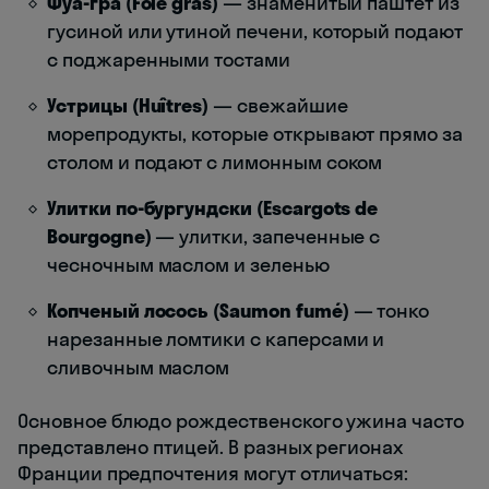
Фуа-гра (Foie gras)
— знаменитый паштет из
гусиной или утиной печени, который подают
с поджаренными тостами
Устрицы (Huîtres)
— свежайшие
морепродукты, которые открывают прямо за
столом и подают с лимонным соком
Улитки по-бургундски (Escargots de
Bourgogne)
— улитки, запеченные с
чесночным маслом и зеленью
Копченый лосось (Saumon fumé)
— тонко
нарезанные ломтики с каперсами и
сливочным маслом
Основное блюдо рождественского ужина часто
представлено птицей. В разных регионах
Франции предпочтения могут отличаться: