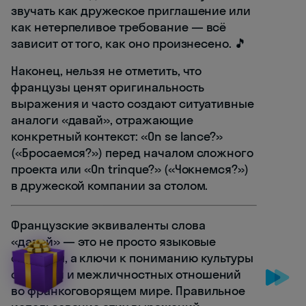
звучать как дружеское приглашение или
как нетерпеливое требование — всё
зависит от того, как оно произнесено. 🎵
Наконец, нельзя не отметить, что
французы ценят оригинальность
выражения и часто создают ситуативные
аналоги «давай», отражающие
конкретный контекст: «On se lance?»
(«Бросаемся?») перед началом сложного
проекта или «On trinque?» («Чокнемся?»)
в дружеской компании за столом.
Французские эквиваленты слова
«давай» — это не просто языковые
формулы, а ключи к пониманию культуры
общения и межличностных отношений
во франкоговорящем мире. Правильное