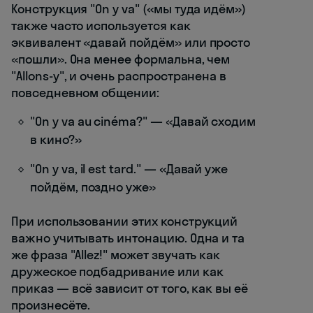
Конструкция "On y va" («мы туда идём»)
также часто используется как
эквивалент «давай пойдём» или просто
«пошли». Она менее формальна, чем
"Allons-y", и очень распространена в
повседневном общении:
"On y va au cinéma?" — «Давай сходим
в кино?»
"On y va, il est tard." — «Давай уже
пойдём, поздно уже»
При использовании этих конструкций
важно учитывать интонацию. Одна и та
же фраза "Allez!" может звучать как
дружеское подбадривание или как
приказ — всё зависит от того, как вы её
произнесёте.