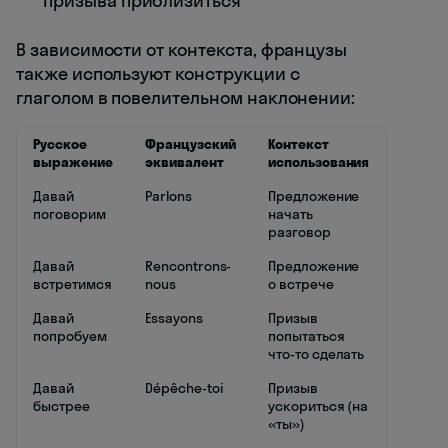
призыва приблизиться
В зависимости от контекста, французы
также используют конструкции с
глаголом в повелительном наклонении:
Русское
Французский
Контекст
выражение
эквивалент
использования
Давай
Parlons
Предложение
поговорим
начать
разговор
Давай
Rencontrons-
Предложение
встретимся
nous
о встрече
Давай
Essayons
Призыв
попробуем
попытаться
что-то сделать
Давай
Dépêche-toi
Призыв
быстрее
ускориться (на
«ты»)