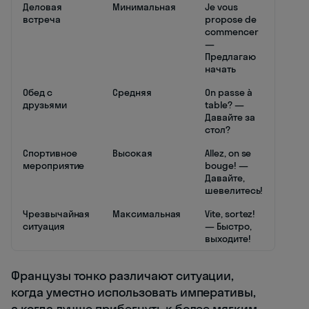
Деловая
Минимальная
Je vous
встреча
propose de
commencer
—
Предлагаю
начать
Обед с
Средняя
On passe à
друзьями
table? —
Давайте за
стол?
Спортивное
Высокая
Allez, on se
мероприятие
bouge! —
Давайте,
шевелитесь!
Чрезвычайная
Максимальная
Vite, sortez!
ситуация
— Быстро,
выходите!
Французы тонко различают ситуации,
когда уместно использовать императивы,
а когда лучше прибегнуть к более мягким