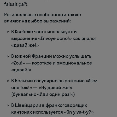
faisait ça?).
Региональные особенности также
влияют на выбор выражений:
В Квебеке часто используется
выражение «Envoye donc!» как аналог
«давай же!»
В южной Франции можно услышать
«Zou!» — короткое и эмоциональное
«давай!»
В Бельгии популярно выражение «Allez
une fois!» — «Ну давай же!»
(буквально «Иди один раз!»)
В Швейцарии в франкоговорящих
кантонах используется «On y va-t-y?»