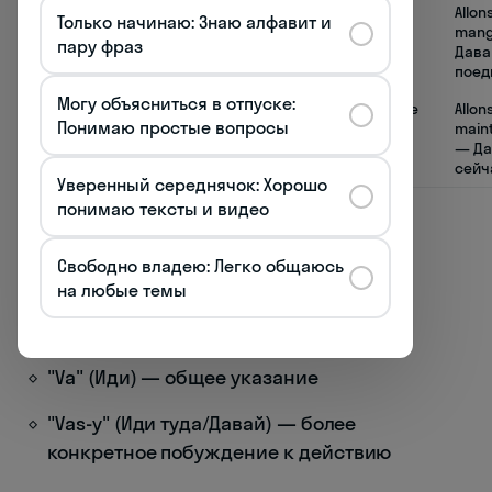
Allons
Пойдём
Включает
Allon
Только начинаю: Знаю алфавит и
(мы)
говорящего в
mang
пару фраз
действие
Дава
поед
Могу объясниться в отпуске:
Allons-y
Пойдём
Универсальное
Allon
Понимаю простые вопросы
туда (мы)
побуждение
main
— Да
сейч
Уверенный середнячок: Хорошо
понимаю тексты и видео
Отдельного внимания заслуживают
конструкции с частицей "y", которая
Свободно владею: Легко общаюсь
означает «туда» и часто добавляется к
на любые темы
глаголу движения для усиления
побуждения. Сравните:
"Va" (Иди) — общее указание
"Vas-y" (Иди туда/Давай) — более
конкретное побуждение к действию