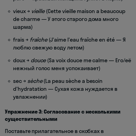
vieux →
vieille
(Cette vieille maison a beaucoup
de charme — У этого старого дома много
шарма)
frais →
fraîche
(J'aime l'eau fraîche en été — Я
люблю свежую воду летом)
doux →
douce
(Sa voix douce me calme — Его/её
нежный голос меня успокаивает)
sec →
sèche
(La peau sèche a besoin
d'hydratation — Сухая кожа нуждается в
увлажнении)
Упражнение 3: Согласование с несколькими
существительными
Поставьте прилагательное в скобках в