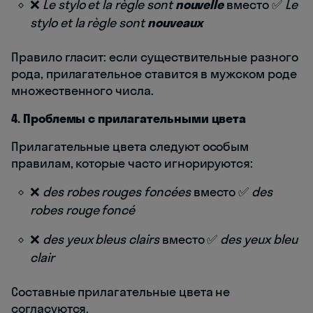
❌
Le stylo et la règle sont
nouvelle
вместо ✅
Le
stylo et la règle sont
nouveaux
Правило гласит: если существительные разного
рода, прилагательное ставится в мужском роде
множественного числа.
4. Проблемы с прилагательными цвета
Прилагательные цвета следуют особым
правилам, которые часто игнорируются:
❌
des robes rouges foncées
вместо ✅
des
robes rouge foncé
❌
des yeux bleus clairs
вместо ✅
des yeux bleu
clair
Составные прилагательные цвета не
согласуются.