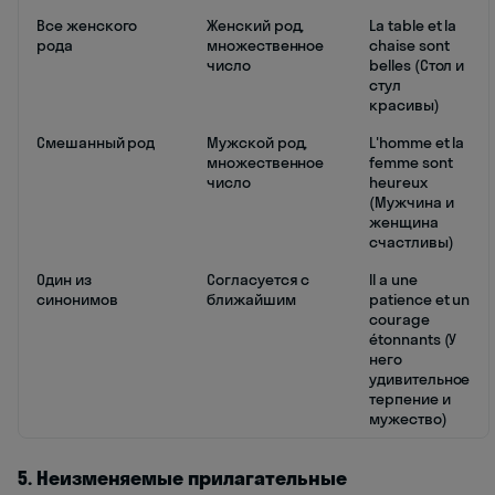
Все женского
Женский род,
La table et la
рода
множественное
chaise sont
число
belles (Стол и
стул
красивы)
Смешанный род
Мужской род,
L'homme et la
множественное
femme sont
число
heureux
(Мужчина и
женщина
счастливы)
Один из
Согласуется с
Il a une
синонимов
ближайшим
patience et un
courage
étonnants (У
него
удивительное
терпение и
мужество)
5. Неизменяемые прилагательные