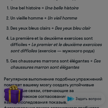
Une bel histoire →
Une belle histoire
Un vieille homme →
Un vieil homme
Des yeux bleus clairs →
Des yeux bleu clair
La première et la deuxième exercices sont
difficiles →
Le premier et le deuxième exercices
sont difficiles
(exercice — мужского рода)
Ces chaussures marrons sont élégantes →
Ces
chaussures marron sont élégantes
Регулярное выполнение подобных упражнений
поможет вашему мозгу создать устойчивые
нейронные связи, отвечающие за
автоматическое согласование во французском
Задать вопрос
языке. Исследования показывают, что для
формирования такого автоматизма требуется