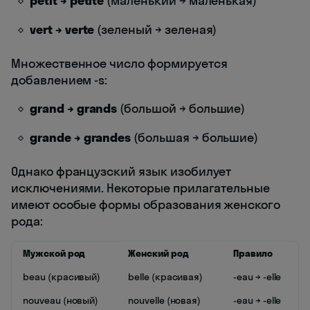
petit → petite
(маленький → маленькая)
vert → verte
(зеленый → зеленая)
Множественное число формируется
добавлением -s:
grand → grands
(большой → большие)
grande → grandes
(большая → большие)
Однако французский язык изобилует
исключениями. Некоторые прилагательные
имеют особые формы образования женского
рода:
Мужской род
Женский род
Правило
beau (красивый)
belle (красивая)
-eau → -elle
nouveau (новый)
nouvelle (новая)
-eau → -elle