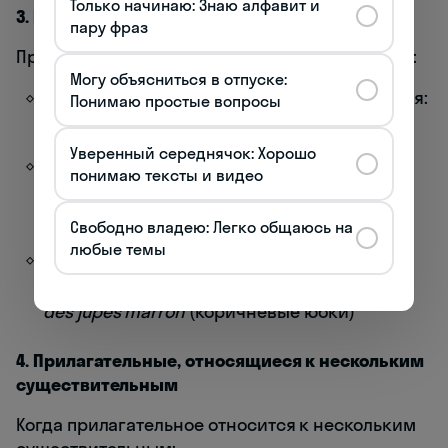
Только начинаю: Знаю алфавит и
3. Прилагательные, обозначающие цвет
пару фраз
Прилагательные цвета имеют особые правила:
Могу объясниться в отпуске:
Простые прилагательные цвета согласуются:
Понимаю простые вопросы
des chemises blanches
(белые рубашки)
Уверенный середнячок: Хорошо
Составные прилагательные цвета не
понимаю тексты и видео
согласуются:
des yeux bleu clair
(светло-
голубые глаза)
Свободно владею: Легко общаюсь на
любые темы
Прилагательные цвета, происходящие от
существительных, обычно не согласуются:
des jupes marron
(коричневые юбки)
4. Прилагательные, относящиеся к нескольким
существительным
Когда прилагательное относится к нескольким