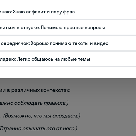
онструкции, обычно выражают:
инаю: Знаю алфавит и пару фраз
ой),
excellent
(отличный)
ниться в отпуске: Понимаю простые вопросы
удный),
compliqué
(сложный)
 середнячок: Хорошо понимаю тексты и видео
iel
(существенный),
nécessaire
(необходимый)
владею: Легко общаюсь на любые темы
ossible
(возможный),
certain
(определенный)
риятный),
triste
(грустный),
ennuyeux
(скучный)
и в различных контекстах:
ажно соблюдать правила.)
d.
(Возможно, что мы опоздаем.)
(Странно слышать это от него.)