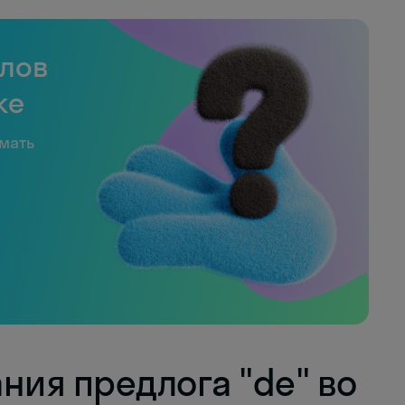
слов
ке
имать
ния предлога "de" во