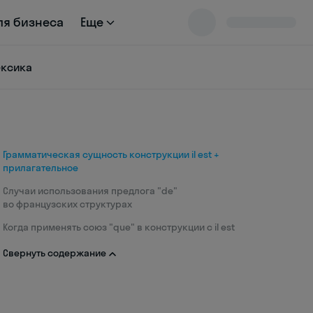
ля бизнеса
Еще
ексика
Грамматическая сущность конструкции il est +
прилагательное
Случаи использования предлога "de"
во французских структурах
Когда применять союз "que" в конструкции с il est
Свернуть содержание