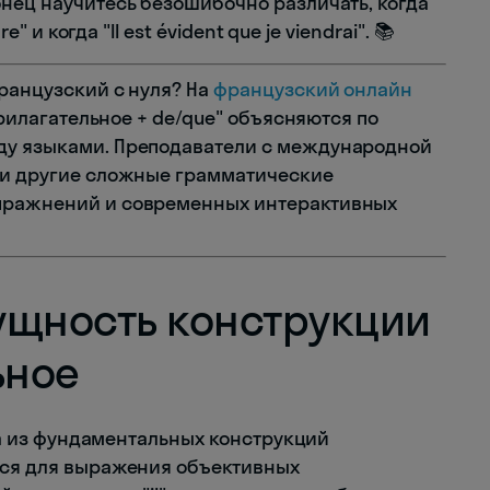
онец научитесь безошибочно различать, когда
e" и когда "Il est évident que je viendrai". 📚
французский с нуля? На
французский онлайн
 прилагательное + de/que" объясняются по
ду языками. Преподаватели с международной
у и другие сложные грамматические
упражнений и современных интерактивных
ущность конструкции
ьное
дна из фундаментальных конструкций
тся для выражения объективных