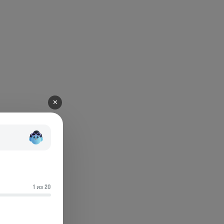
✕
1 из 20