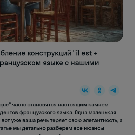
ление конструкций "il est +
 французском языке с нашими
de/que" часто становятся настоящим камнем
дентов французского языка. Одна маленькая
 вот уже ваша речь теряет свою элегантность, а
татье мы детально разберем все нюансы