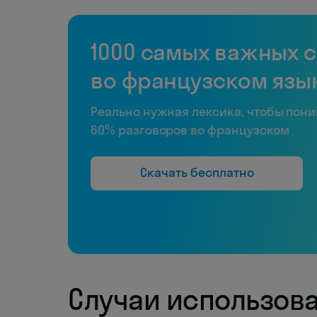
1000 самых важных 
во французском язы
Реально нужная лексика, чтобы пон
60% разговоров во французском
Скачать бесплатно
Случаи использова