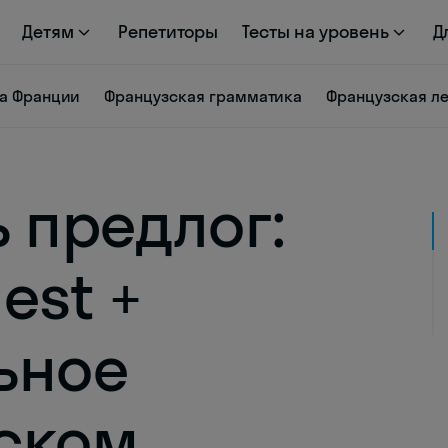
Детям
Репетиторы
Тесты на уровень
Д
ра Франции
Французская грамматика
Французская л
 предлог:
 est +
ьное
ском