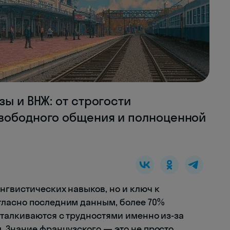
зы и ВНЖ: от строгости
вободного общения и полноценной
нгвистических навыков, но и ключ к
гласно последним данным, более 70%
сталкиваются с трудностями именно из-за
. Знание французского — это не просто