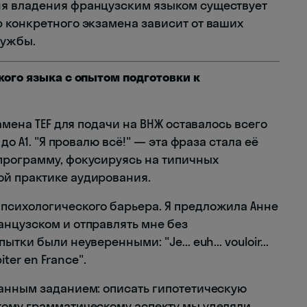
я владения французским языком существует
 конкретного экзамена зависит от ваших
лужбы.
кого языка с опытом подготовки к
амена TEF для подачи на ВНЖ оставалось всего
до А1. "Я провалю всё!" — эта фраза стала её
программу, фокусируясь на типичных
й практике аудирования.
психологического барьера. Я предложила Анне
нцузском и отправлять мне без
ки были неуверенными: "Je... euh... vouloir...
iter en France".
анным заданием: описать гипотетическую
тому грамматическому аспекту мы уделяли