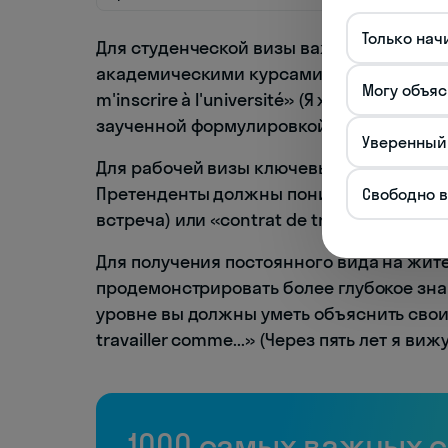
Только нач
Для студенческой визы важно продемонс
академическими курсами на французском
Могу объяс
m'inscrire à l'université» (Я хотел бы по
заученной формулировкой, а частью акт
Уверенный
Для рабочей визы ключевым является у
Претенденты должны понимать выражения
Свободно 
встреча) или «contrat de travail» (трудов
Для получения постоянного вида на жите
продемонстрировать более глубокое зна
уровне вы должны уметь объяснить свои п
travailler comme...» (Через пять лет я ви
1000 самых важных 