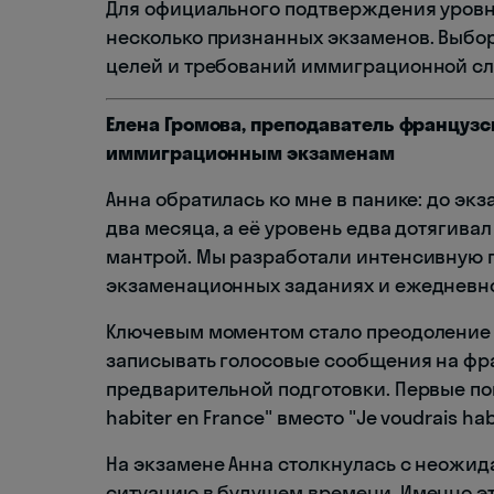
Для официального подтверждения уровн
несколько признанных экзаменов. Выбор
целей и требований иммиграционной с
Елена Громова, преподаватель французс
иммиграционным экзаменам
Анна обратилась ко мне в панике: до экз
два месяца, а её уровень едва дотягивал 
мантрой. Мы разработали интенсивную 
экзаменационных заданиях и ежедневно
Ключевым моментом стало преодоление 
записывать голосовые сообщения на фра
предварительной подготовки. Первые попыт
habiter en France" вместо "Je voudrais hab
На экзамене Анна столкнулась с неожид
ситуацию в будущем времени. Именно э