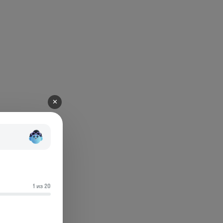
✕
1 из 20