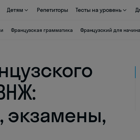
Детям
Репетиторы
Тесты на уровень
Д
ии
Французская грамматика
Французский для начи
нцузского
ВНЖ:
, экзамены,