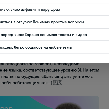
инаю: Знаю алфавит и пару фраз
трировать способность следить за
 языке. Например, фраза «Je voudrais
ниться в отпуске: Понимаю простые вопросы
ступить в университет) должна быть не просто
ивного словарного запаса.
 середнячок: Хорошо понимаю тексты и видео
мение общаться в профессиональной среде.
 вроде «rendez-vous professionnel» (деловая
владею: Легко общаюсь на любые темы
ой договор).
льство (carte de résident) необходимо
ние языка, соответствующее уровню B1. На этом
ланы на будущее: «Dans cinq ans, je me vois
жу себя работающим как...) 🇫🇷
слов