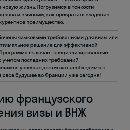
в новую жизнь. Погрузимся в тонкости
цесса и выясним, как превратить владение
нкурентное преимущество.
абочены языковыми требованиями для визы или
оптимальное решение для эффективной
F. Программа включает специализированные
 с учетом последних требований
чеников успешно достигают необходимого
в свое будущее во Франции уже сегодня!
нию французского
ения визы и ВНЖ
кие страны, предъявляет чёткие требования к