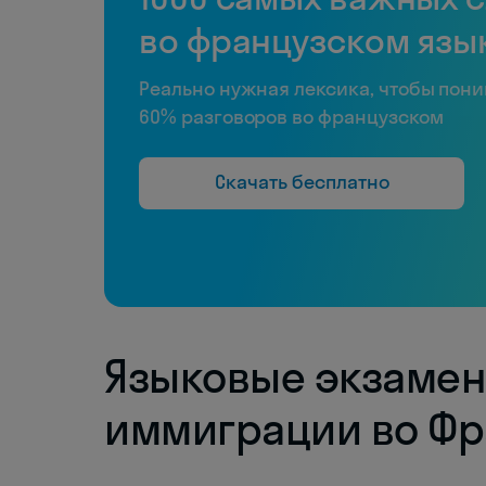
во французском язы
Реально нужная лексика, чтобы пон
60% разговоров во французском
Скачать бесплатно
Языковые экзамен
иммиграции во Ф