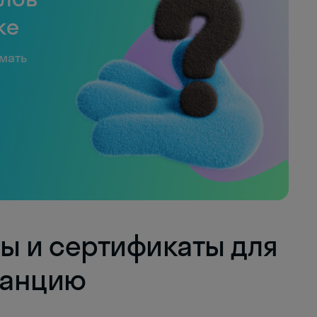
ке
имать
ы и сертификаты для
ранцию