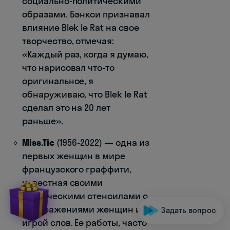
социально-политическими
образами. Бэнкси признавал
влияние Blek le Rat на свое
творчество, отмечая:
«Каждый раз, когда я думаю,
что нарисовал что-то
оригинальное, я
обнаруживаю, что Blek le Rat
сделал это на 20 лет
раньше».
Miss.Tic
(1956-2022) — одна из
первых женщин в мире
французского граффити,
известная своими
поэтическими стенсилами с
изображениями женщин и
Задать вопрос
игрой слов. Ее работы, часто