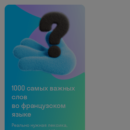
1000 самых важных
слов
во французском
языке
Реально нужная лексика,