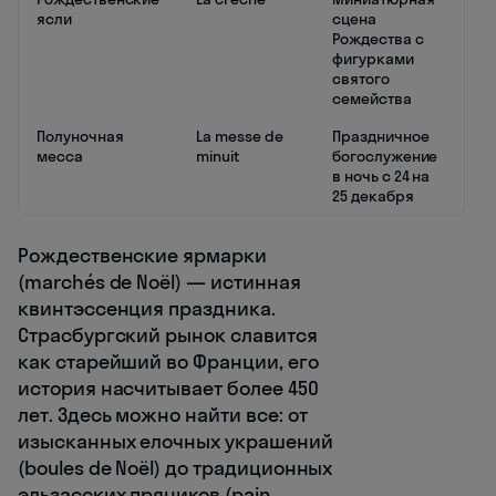
ясли
сцена
Рождества с
фигурками
святого
семейства
Полуночная
La messe de
Праздничное
месса
minuit
богослужение
в ночь с 24 на
25 декабря
Рождественские ярмарки
(marchés de Noël) — истинная
квинтэссенция праздника.
Страсбургский рынок славится
как старейший во Франции, его
история насчитывает более 450
лет. Здесь можно найти все: от
изысканных елочных украшений
(boules de Noël) до традиционных
эльзасских пряников (pain