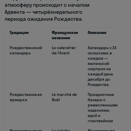
атмосферу происходит с началом
Адвента — четырёхнедельного
периода ожидания Рождества.
Традиция
Французское
Описание
название
Рождественский
Le calendrier
Календарь с 24
календарь
de l'Avent
окошками, в
каждом —
маленький
сюрприз на
каждый день
декабря до
Рождества
Рождественская
Le marché de
Праздничные
ярмарка
Noël
базары с
ремесленными
изделиями,
едой и
глинтвейном
Рождественские
La crèche
Миниатюрная