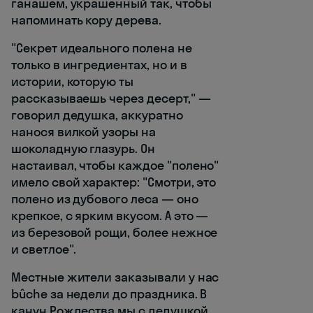
ганашем, украшенный так, чтобы
напоминать кору дерева.
"Секрет идеального полена не
только в ингредиентах, но и в
истории, которую ты
рассказываешь через десерт," —
говорил дедушка, аккуратно
нанося вилкой узоры на
шоколадную глазурь. Он
настаивал, чтобы каждое "полено"
имело свой характер: "Смотри, это
полено из дубового леса — оно
крепкое, с ярким вкусом. А это —
из березовой рощи, более нежное
и светлое".
Местные жители заказывали у нас
bûche за недели до праздника. В
канун Рождества мы с дедушкой