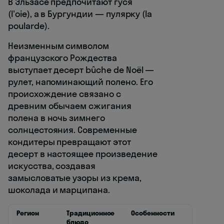
В Эльзасе предпочитают гуся
(l'oie), а в Бургундии — пулярку (la
poularde).
Неизменным символом
французского Рождества
выступает десерт bûche de Noël —
рулет, напоминающий полено. Его
происхождение связано с
древним обычаем сжигания
полена в ночь зимнего
солнцестояния. Современные
кондитеры превращают этот
десерт в настоящее произведение
искусства, создавая
замысловатые узоры из крема,
шоколада и марципана.
Регион
Традиционное
Особенности
блюдо