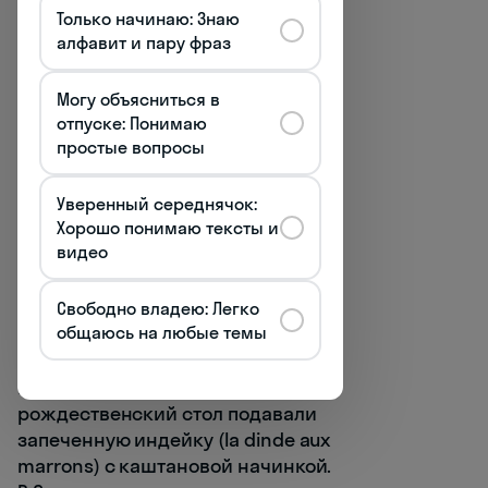
Только начинаю: Знаю
Le saumon fumé (копченый
алфавит и пару фраз
лосось)
— элегантная закуска,
которую подают с лимоном и
Могу объясниться в
каперсами.
отпуске: Понимаю
простые вопросы
Les escargots de Bourgogne
(улитки по-бургундски)
—
Уверенный середнячок:
деликатес с чесночным
Хорошо понимаю тексты и
видео
маслом и зеленью.
Главное блюдо (le plat principal)
Свободно владею: Легко
общаюсь на любые темы
традиционно представлено мясом
или птицей. Исторически во
многих регионах Франции на
рождественский стол подавали
запеченную индейку (la dinde aux
marrons) с каштановой начинкой.