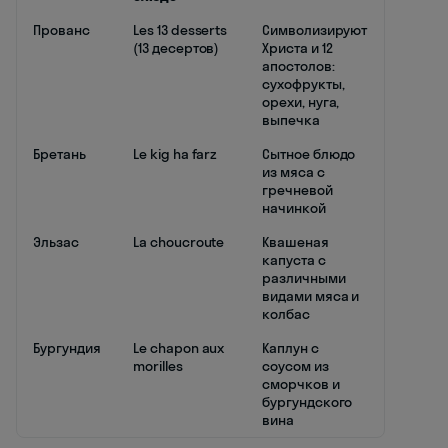
Прованс
Les 13 desserts
Символизируют
(13 десертов)
Христа и 12
апостолов:
сухофрукты,
орехи, нуга,
выпечка
Бретань
Le kig ha farz
Сытное блюдо
из мяса с
гречневой
начинкой
Эльзас
La choucroute
Квашеная
капуста с
различными
видами мяса и
колбас
Бургундия
Le chapon aux
Каплун с
morilles
соусом из
сморчков и
бургундского
вина