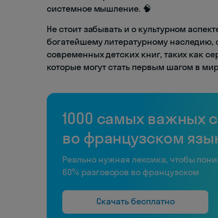
системное мышление. 🧠
Не стоит забывать и о культурном аспек
богатейшему литературному наследию, 
современных детских книг, таких как сери
которые могут стать первым шагом в ми
1000 самых важных 
во французском язы
Реально нужная лексика, чтобы пон
60% разговоров во французском
Скачать бесплатно