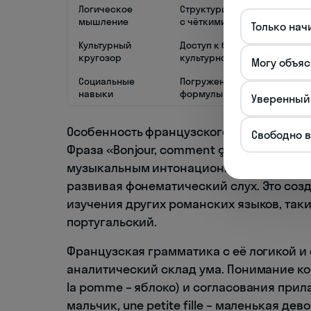
Логическое
Структурированная грамма
мышление
с чёткими правилами
Только нач
Культурный
Доступ к богатейшему
кругозор
культурному наследию
Могу объяс
Социальные
Погружение в этикетные
навыки
формулы и социальные нюа
Уверенный
Особенность французского языка заключ
Свободно 
Фраза «Bonjour, comment ça va?» (Здравс
музыкальным интонационным рисунком 
развивая фонематический слух. Это соз
изучения других романских языков, таки
португальский.
Французская грамматика с её логикой и
аналитический склад ума. Понимание кон
la pomme – яблоко) и согласования прила
мальчик, une petite fille – маленькая де