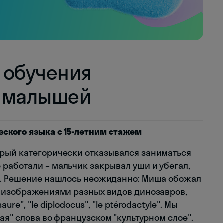
 обучения
я малышей
зского языка с 15-летним стажем
орый категорически отказывался заниматься
работали – мальчик закрывал уши и убегал,
ки. Решение нашлось неожиданно: Миша обожал
с изображениями разных видов динозавров,
re", "le diplodocus", "le ptérodactyle". Мы
ая" слова во французском "культурном слое".