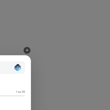
✕
1 из 20