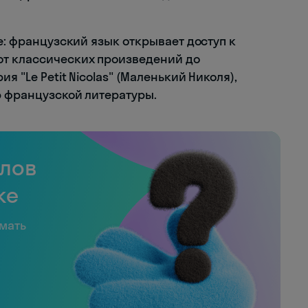
те: французский язык открывает доступ к
от классических произведений до
я "Le Petit Nicolas" (Маленький Николя),
р французской литературы.
слов
ке
имать