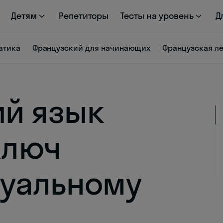
Детям
Репетиторы
Тесты на уровень
Д
атика
Французский для начинающих
Французская л
й язык
ключ
туальному