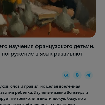
го изучения французского детьми.
и погружение в язык развивают
ков, слов и правил, но целая вселенная
звития ребёнка. Изучение языка Вольтера и
ует не только лингвистическую базу, но и
в мир высокой культуры и расширяет