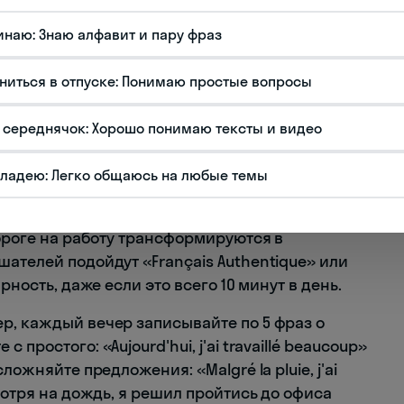
инаю: Знаю алфавит и пару фраз
мнила более 50 профессий и личностных
 обучение ни минуты дополнительного времени.
ниться в отпуске: Понимаю простые вопросы
риж, коллеги были поражены, насколько точно
сику – это произвело впечатление на
 середнячок: Хорошо понимаю тексты и видео
льно настороженно отнеслись к
владею: Легко общаюсь на любые темы
ое время. Подкаст «Coffee Break French»
дороге на работу трансформируются в
ателей подойдут «Français Authentique» или
рность, даже если это всего 10 минут в день.
р, каждый вечер записывайте по 5 фраз о
простого: «Aujourd'hui, j'ai travaillé beaucoup»
ложняйте предложения: «Malgré la pluie, j'ai
мотря на дождь, я решил пройтись до офиса