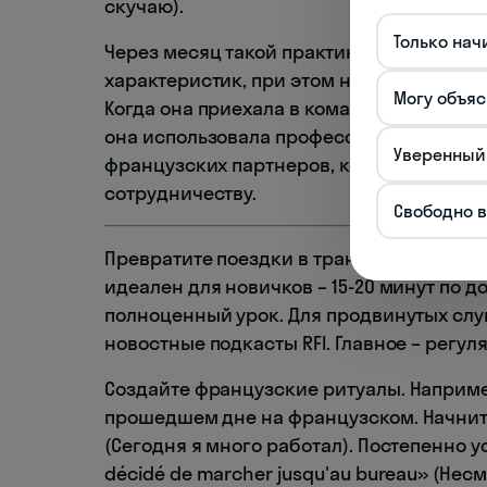
скучаю).
Только нач
Через месяц такой практики Ирина запо
характеристик, при этом не потратив на
Могу объяс
Когда она приехала в командировку в Па
она использовала профессиональную лек
Уверенный
французских партнеров, которые изнача
сотрудничеству.
Свободно 
Превратите поездки в транспорте в учебн
идеален для новичков – 15-20 минут по 
полноценный урок. Для продвинутых слуш
новостные подкасты RFI. Главное – регуля
Создайте французские ритуалы. Наприме
прошедшем дне на французском. Начните с 
(Сегодня я много работал). Постепенно ус
décidé de marcher jusqu'au bureau» (Нес