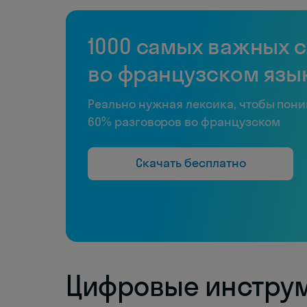
1000 самых важных 
во французском язы
Реально нужная лексика, чтобы пон
60% разговоров во французском
Скачать бесплатно
Цифровые инструм