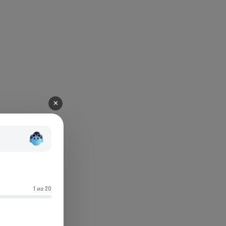
✕
1 из 20