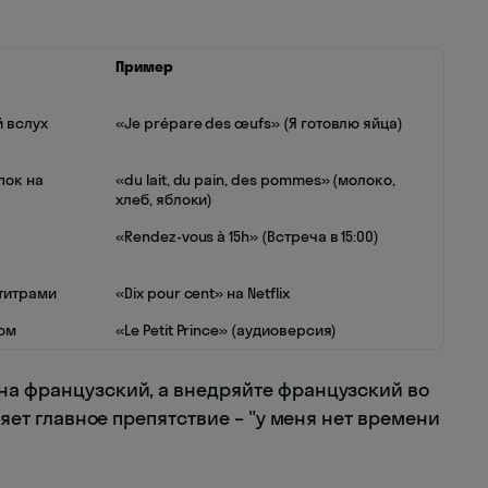
Пример
 вслух
«Je prépare des œufs» (Я готовлю яйца)
пок на
«du lait, du pain, des pommes» (молоко,
хлеб, яблоки)
«Rendez-vous à 15h» (Встреча в 15:00)
титрами
«Dix pour cent» на Netflix
ом
«Le Petit Prince» (аудиоверсия)
на французский, а внедряйте французский во
няет главное препятствие – "у меня нет времени