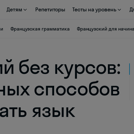
Детям
Репетиторы
Тесты на уровень
Д
ии
Французская грамматика
Французский для начи
й без курсов:
ных способов
ать язык