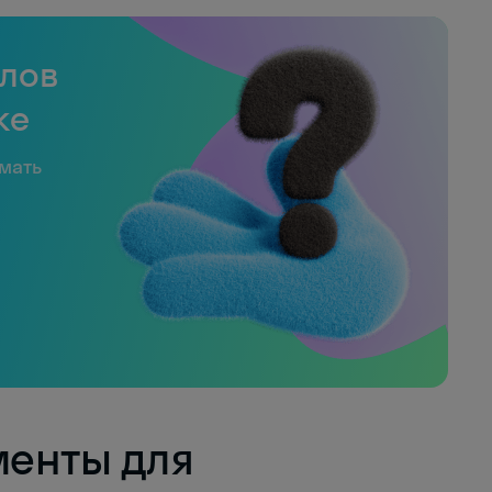
слов
ке
имать
енты для