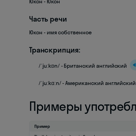
Юкон - Юкон
Часть речи
Юкон - имя собственное
Транскрипция:
/ˈjuːkɒn/ - Британский английский
/ˈjuːkɑːn/ - Американский английский
Примеры употреб
Пример