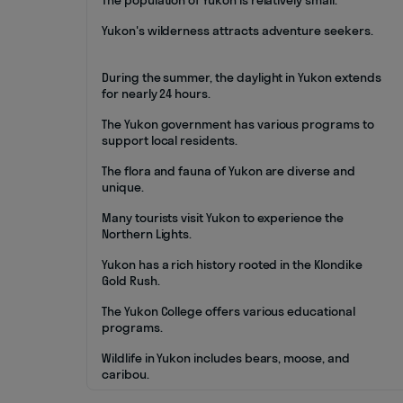
The population of Yukon is relatively small.
Yukon's wilderness attracts adventure seekers.
During the summer, the daylight in Yukon extends
for nearly 24 hours.
The Yukon government has various programs to
support local residents.
The flora and fauna of Yukon are diverse and
unique.
Many tourists visit Yukon to experience the
Northern Lights.
Yukon has a rich history rooted in the Klondike
Gold Rush.
The Yukon College offers various educational
programs.
Wildlife in Yukon includes bears, moose, and
caribou.