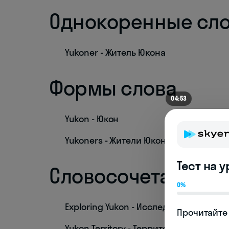
Однокоренные сл
Yukoner - Житель Юкона
Формы слова
04:53
Yukon - Юкон
Yukoners - Жители Юкона
Тест на 
Словосочетания
0%
Exploring Yukon - Исследование Юкон
Прочитайте 
Yukon Territory - Территория Юкон