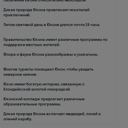
Население Юкона относительно небольшое.
Дикая природа Юкона привлекает искателей
приключений.
Летом световой день в Юконе длится почти 24 часа.
Правительство Юкона имеет различные программы по
поддержке местных жителей.
Флора и фауна Юкона разнообразны и уникальны.
Многие туристы посещают Юкон, чтобы увидеть
северное сияние.
Юкон имеет богатую историю, связанную с
Клондайкской золотой лихорадкой.
Юконский колледж предлагает различные
образовательные программы.
Дикая природа Юкона включает медведей, лосей и
оленей карибу.