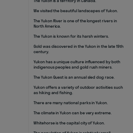
The Yukon is a territory in Canada.
We visited the beautiful landscapes of Yukon.
The Yukon River is one of the longest rivers in
North America.
The Yukon is known for its harsh winters.
Gold was discovered in the Yukon in the late 19th
century.
Yukon has a unique culture influenced by both
indigenous peoples and gold rush miners.
The Yukon Quest is an annual sled dog race.
Yukon offers a variety of outdoor activities such
as hiking and fishing.
There are many national parks in Yukon.
The climate in Yukon can be very extreme.
Whitehorse is the capital city of Yukon.