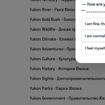
 — How are you doing today? 

Yukon River - Река Юкон
— _________
Yukon Gold Rush - Золотая лихорадка 
I am fine, t
Yukon Wildlife - Дикая природа Юкона
I am normal
Yukon Climate - Климат Юкона
I feel mysel
Yukon Adventures - Приключения в Юк
Yukon Culture - Культура Юкона
Yukon History - История Юкона
Yukon Sights - Достопримечательност
Yukon Parks - Парки Юкона
Yukon Government - Правительство Ю