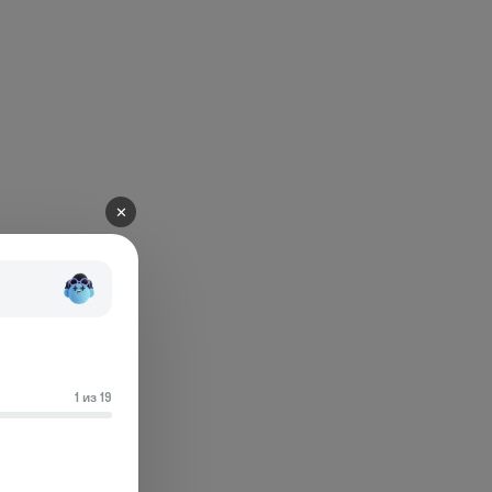
✕
1 из 19