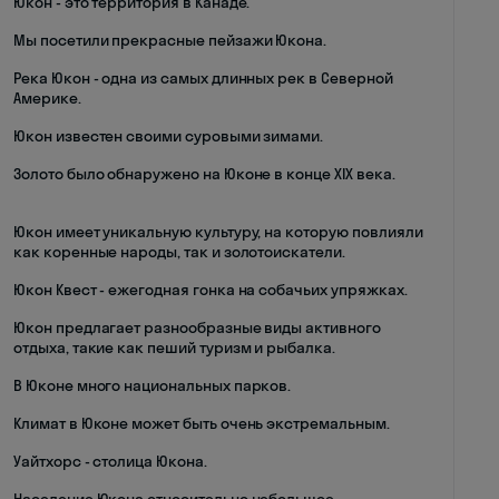
Юкон - это территория в Канаде.
Мы посетили прекрасные пейзажи Юкона.
Река Юкон - одна из самых длинных рек в Северной
Америке.
Юкон известен своими суровыми зимами.
Золото было обнаружено на Юконе в конце XIX века.
Юкон имеет уникальную культуру, на которую повлияли
как коренные народы, так и золотоискатели.
Юкон Квест - ежегодная гонка на собачьих упряжках.
Юкон предлагает разнообразные виды активного
отдыха, такие как пеший туризм и рыбалка.
В Юконе много национальных парков.
Климат в Юконе может быть очень экстремальным.
Уайтхорс - столица Юкона.