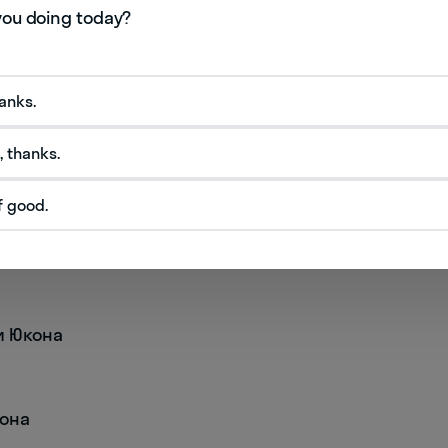
в Юконе
hanks.
, thanks.
f good.
оне
и Юкона
кона