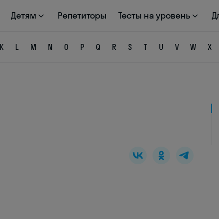
Детям
Репетиторы
Тесты на уровень
Д
K
L
M
N
O
P
Q
R
S
T
U
V
W
X