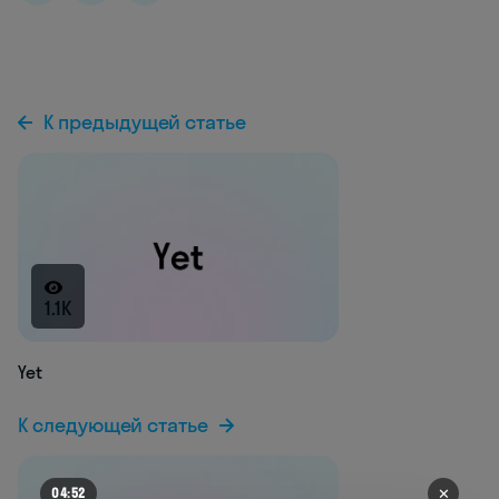
К предыдущей статье
1.1K
Yet
К следующей статье
✕
04:52