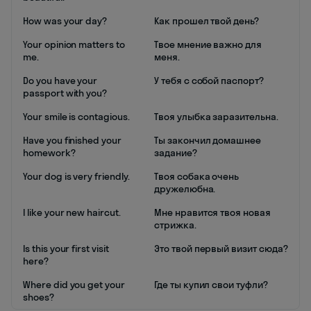
How was your day?
Как прошел твой день?
Your opinion matters to
Твое мнение важно для
me.
меня.
Do you have your
У тебя с собой паспорт?
passport with you?
Your smile is contagious.
Твоя улыбка заразительна.
Have you finished your
Ты закончил домашнее
homework?
задание?
Your dog is very friendly.
Твоя собака очень
дружелюбна.
I like your new haircut.
Мне нравится твоя новая
стрижка.
Is this your first visit
Это твой первый визит сюда?
here?
Where did you get your
Где ты купил свои туфли?
shoes?