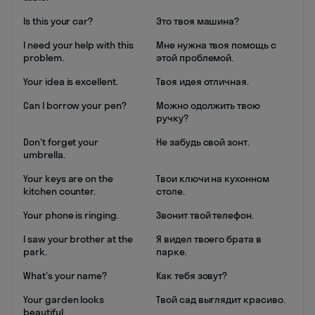
Is this your car?
Это твоя машина?
I need your help with this
Мне нужна твоя помощь с
problem.
этой проблемой.
Your idea is excellent.
Твоя идея отличная.
Can I borrow your pen?
Можно одолжить твою
ручку?
Don't forget your
Не забудь свой зонт.
umbrella.
Your keys are on the
Твои ключи на кухонном
kitchen counter.
столе.
Your phone is ringing.
Звонит твой телефон.
I saw your brother at the
Я видел твоего брата в
park.
парке.
What's your name?
Как тебя зовут?
Your garden looks
Твой сад выглядит красиво.
beautiful.