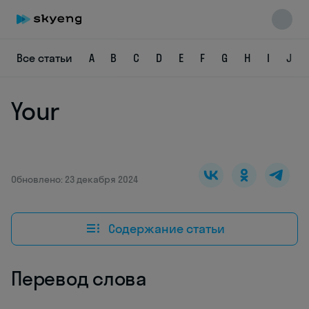
Все статьи
A
B
C
D
E
F
G
H
I
J
Your
Skyeng Chat
online
Обновлено: 23 декабря 2024
Содержание статьи
Перевод слова