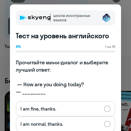
школа иностранных
языков
2.6K
Тест на уровень английского
Yummy
0%
1 из 19
Прочитайте мини-диалог и выберите 
лучший ответ:

Бесплатные активности
 — How are you doing today? 

— _________
I am fine, thanks.
I am normal, thanks.