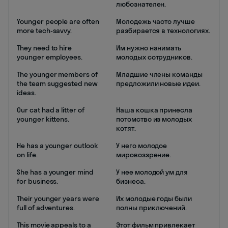
любознателен.
Younger people are often
Молодежь часто лучше
more tech-savvy.
разбирается в технологиях.
They need to hire
Им нужно нанимать
younger employees.
молодых сотрудников.
The younger members of
Младшие члены команды
the team suggested new
предложили новые идеи.
ideas.
Our cat had a litter of
Наша кошка принесла
younger kittens.
потомство из молодых
котят.
He has a younger outlook
У него молодое
on life.
мировоззрение.
She has a younger mind
У нее молодой ум для
for business.
бизнеса.
Their younger years were
Их молодые годы были
full of adventures.
полны приключений.
This movie appeals to a
Этот фильм привлекает