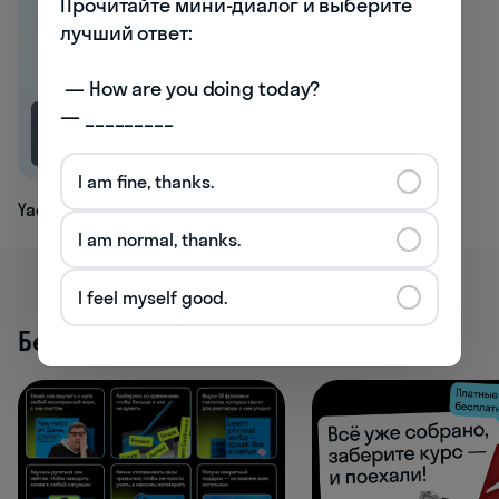
Прочитайте мини-диалог и выберите 
лучший ответ:

 — How are you doing today? 

— _________
7.5K
I am fine, thanks.
Yacht
I am normal, thanks.
I feel myself good.
Бесплатные активности