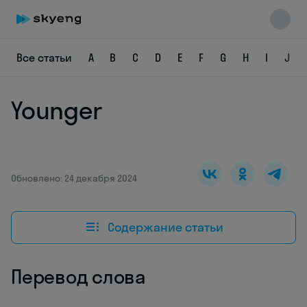
Все статьи
A
B
C
D
E
F
G
H
I
J
Younger
Skyeng Chat
online
Обновлено: 24 декабря 2024
Содержание статьи
Перевод слова