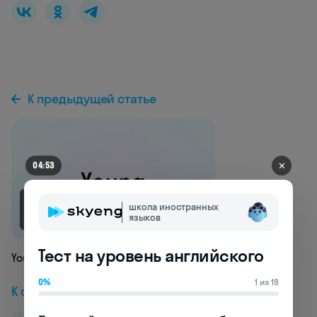
К предыдущей статье
✕
04:49
школа иностранных
2.7K
языков
Тест на уровень английского
Young
0%
1 из 19
К следующей статье