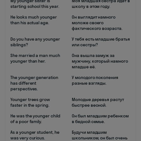
My younger sister is
Моя младшая сестра идет в
starting school this year.
школу в этом году.
He looks much younger
Он выглядит намного
than his actual age.
моложе своего
фактического возраста.
Do you have any younger
У тебя есть младшие братья
siblings?
или сестры?
She married a man much
Она вышла замуж за
younger than her.
мужчину, который намного
младше её.
The younger generation
У молодого поколения
has different
разные взгляды.
perspectives.
Younger trees grow
Молодые деревья растут
faster in the spring.
быстрее весной.
He was the younger child
Он был младшим ребенком
of a poor family.
в бедной семье.
As a younger student, he
Будучи младшим
was very curious.
школьником, он был очень