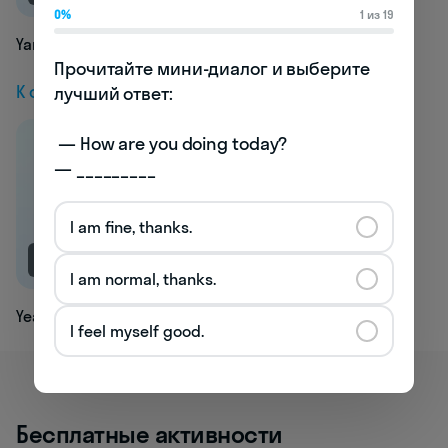
0%
1 из 19
Yardstick
Прочитайте мини-диалог и выберите 
К следующей статье
лучший ответ:

 — How are you doing today? 

— _________
I am fine, thanks.
NEW
I am normal, thanks.
Yea
I feel myself good.
Бесплатные активности