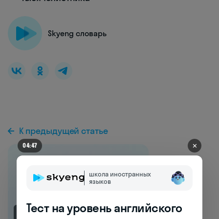
Skyeng словарь
К предыдущей статье
✕
04:41
школа иностранных
языков
Тест на уровень английского
NEW