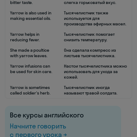
bitter taste.
слегка горьковатый вкус.
Yarrow is also used in
Тысячелистник также
making essential oils.
используется для
производства эфирных масел.
Yarrow helps in
Тысячелистник помогает
reducing fever.
снизить температуру.
She made a poultice
Она сделала компресс из
with yarrow leaves.
листьев тысячелистника.
Yarrow infusions can
Настои тысячелистника можно
be used for skin care.
использовать для ухода за
кожей.
Yarrow is sometimes
Тысячелистник иногда
called soldier's herb.
называют травой солдата.
Все курсы английского
Начните говорить
с первого урока →