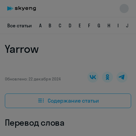
Все статьи
A
B
C
D
E
F
G
H
I
J
Yarrow
Skyeng Chat
online
Обновлено: 22 декабря 2024
Содержание статьи
Перевод слова