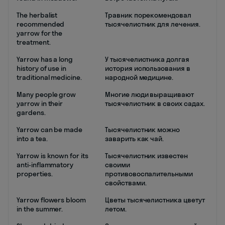
The herbalist
Травник порекомендовал
recommended
тысячелистник для лечения.
yarrow for the
treatment.
Yarrow has a long
У тысячелистника долгая
history of use in
история использования в
traditional medicine.
народной медицине.
Many people grow
Многие люди выращивают
yarrow in their
тысячелистник в своих садах.
gardens.
Yarrow can be made
Тысячелистник можно
into a tea.
заварить как чай.
Yarrow is known for its
Тысячелистник известен
anti-inflammatory
своими
properties.
противовоспалительными
свойствами.
Yarrow flowers bloom
Цветы тысячелистника цветут
in the summer.
летом.