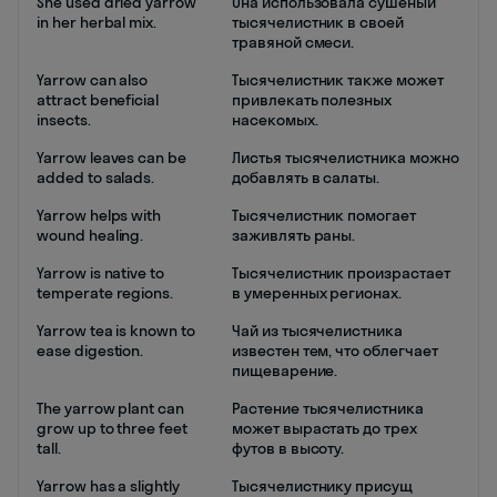
She used dried yarrow
Она использовала сушеный
in her herbal mix.
тысячелистник в своей
травяной смеси.
Yarrow can also
Тысячелистник также может
attract beneficial
привлекать полезных
insects.
насекомых.
Yarrow leaves can be
Листья тысячелистника можно
added to salads.
добавлять в салаты.
Yarrow helps with
Тысячелистник помогает
wound healing.
заживлять раны.
Yarrow is native to
Тысячелистник произрастает
temperate regions.
в умеренных регионах.
Yarrow tea is known to
Чай из тысячелистника
ease digestion.
известен тем, что облегчает
пищеварение.
The yarrow plant can
Растение тысячелистника
grow up to three feet
может вырастать до трех
tall.
футов в высоту.
Yarrow has a slightly
Тысячелистнику присущ