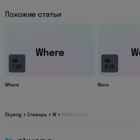
Похожие статьи
7.2K
6.7K
Where
Were
Skyeng
Словарь
W
Washboard