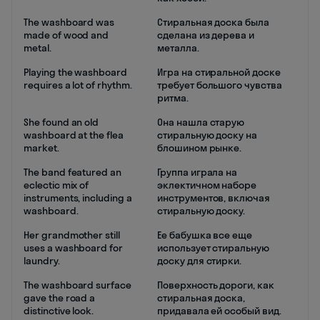
The washboard was
Стиральная доска была
made of wood and
сделана из дерева и
metal.
металла.
Playing the washboard
Игра на стиральной доске
requires a lot of rhythm.
требует большого чувства
ритма.
She found an old
Она нашла старую
washboard at the flea
стиральную доску на
market.
блошином рынке.
The band featured an
Группа играла на
eclectic mix of
эклектичном наборе
instruments, including a
инструментов, включая
washboard.
стиральную доску.
Her grandmother still
Ее бабушка все еще
uses a washboard for
использует стиральную
laundry.
доску для стирки.
The washboard surface
Поверхность дороги, как
gave the road a
стиральная доска,
distinctive look.
придавала ей особый вид.