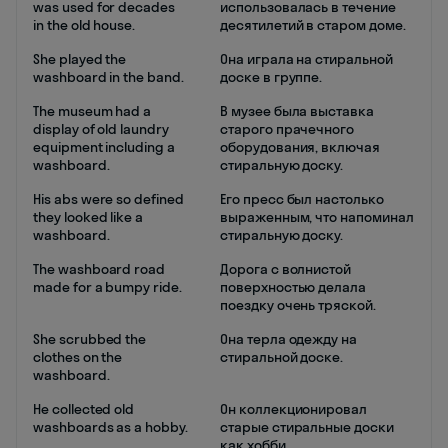
was used for decades
использовалась в течение
in the old house.
десятилетий в старом доме.
She played the
Она играла на стиральной
washboard in the band.
доске в группе.
The museum had a
В музее была выставка
display of old laundry
старого прачечного
equipment including a
оборудования, включая
washboard.
стиральную доску.
His abs were so defined
Его пресс был настолько
they looked like a
выраженным, что напоминал
washboard.
стиральную доску.
The washboard road
Дорога с волнистой
made for a bumpy ride.
поверхностью делала
поездку очень тряской.
She scrubbed the
Она терла одежду на
clothes on the
стиральной доске.
washboard.
He collected old
Он коллекционировал
washboards as a hobby.
старые стиральные доски
как хобби.