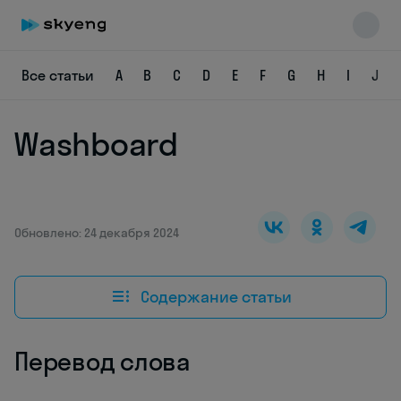
Все статьи
A
B
C
D
E
F
G
H
I
J
Washboard
Skyeng Chat
online
Обновлено: 24 декабря 2024
Содержание статьи
Перевод слова