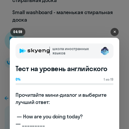
стиральная доска
Small washboard - маленькая стиральная
доска
✕
04:55
Skyeng словарь
школа иностранных
языков
Тест на уровень английского
0%
1 из 19
Прочитайте мини-диалог и выберите 
К предыдущей статье
лучший ответ:

 — How are you doing today? 

— _________