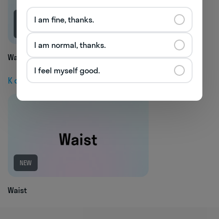
I am fine, thanks.
1.1K
I am normal, thanks.
Wash
I feel myself good.
К следующей статье
NEW
Waist