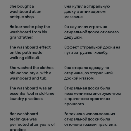
She bought a
Она купила стиральную
washboard at an
доску в антикварном
antique shop.
магазине.
He learned to play the
Он научился играть на
washboard from his
стиральной доске от своего
grandfather.
дедушки.
The washboard effect
Эффект стиральной доски на
on the path made
пути затруднял ходьбу.
walking difficult.
She washed the clothes
Она стирала одежду по
old-school style, with a
старинке, со стиральной
washboard and tub.
доской и тазом.
The washboard was an
Стиральная доска была
essential tool in old-time
незаменимым инструментом
laundry practices.
в прачечных практиках
прошлого.
Her washboard
Ее техника использования
technique was
стиральной доски была
perfected after years of
отточена годами практики.
practice.