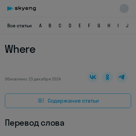
Все статьи
A
B
C
D
E
F
G
H
I
J
Where
Skyeng Chat
online
Обновлено: 23 декабря 2024
Содержание статьи
Перевод слова