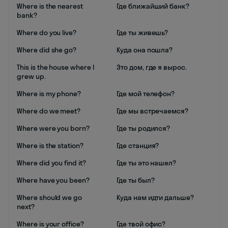
Where is the nearest
Где ближайший банк?
bank?
Where do you live?
Где ты живешь?
Where did she go?
Куда она пошла?
This is the house where I
Это дом, где я вырос.
grew up.
Where is my phone?
Где мой телефон?
Where do we meet?
Где мы встречаемся?
Where were you born?
Где ты родился?
Where is the station?
Где станция?
Where did you find it?
Где ты это нашел?
Where have you been?
Где ты был?
Where should we go
Куда нам идти дальше?
next?
Where is your office?
Где твой офис?