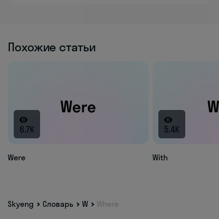
Похожие статьи
6.7K
5.4K
Were
With
Skyeng
Словарь
W
Where