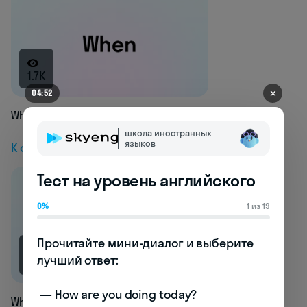
1.7K
✕
04:52
When
школа иностранных
языков
К следующей статье
Тест на уровень английского
0%
1 из 19
Прочитайте мини-диалог и выберите 
лучший ответ:

1.7K
 — How are you doing today? 

Which