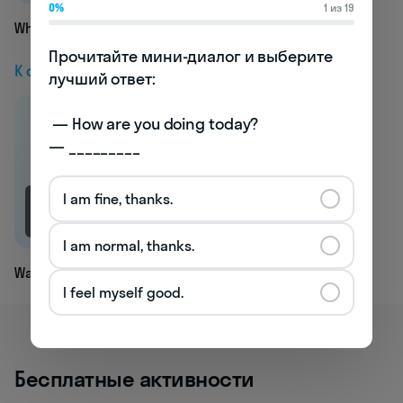
0%
1 из 19
Whiteout
Прочитайте мини-диалог и выберите 
К следующей статье
лучший ответ:

 — How are you doing today? 

— _________
I am fine, thanks.
1.1K
I am normal, thanks.
Wash
I feel myself good.
Бесплатные активности