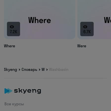
7.2K
6.7K
Where
Were
Skyeng
Словарь
W
Washbasin
Все курсы