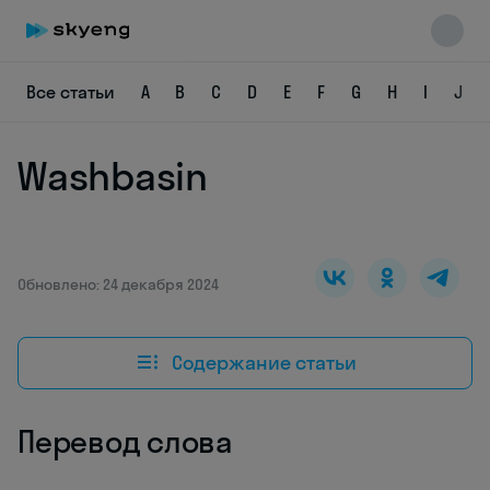
Все статьи
A
B
C
D
E
F
G
H
I
J
Washbasin
Skyeng Chat
online
Обновлено: 24 декабря 2024
Содержание статьи
Перевод слова