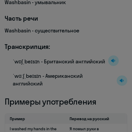
Washbasin - умывальник
Часть речи
Washbasin - существительное
Транскрипция:
ˈwɒʃˌbeɪsɪn - Британский английский
ˈwɑːʃˌbeɪsɪn - Американский
английский
Примеры употребления
Пример
Перевод на русский
I washed my hands in the
Я помыл руки в