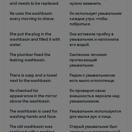
and needs to be replaced.
нужно заменить.
He uses the washbasin
Он использует умывальник
every morning to shave.
каждое утро, чтобы
побриться.
She put the plug in the
Она вставила пробку в
washbasin and filled it with
умывальник и наполнила
water.
его водой.
The plumber fixed the
Сантехник починил
leaking washbasin.
протекающий
умывальник.
There is soap and a towel
Рядом с умывальником
next to the washbasin.
есть мыло и полотенце.
He checked his
Он проверил свою
appearance in the mirror
внешность в зеркале над
above the washbasin.
умывальником.
The washbasin is used for
Умывальник используется
washing hands and face.
для мытья рук и лица.
The old washbasin was
Старый умывальник был
replaced with a modern
заменен на современный.