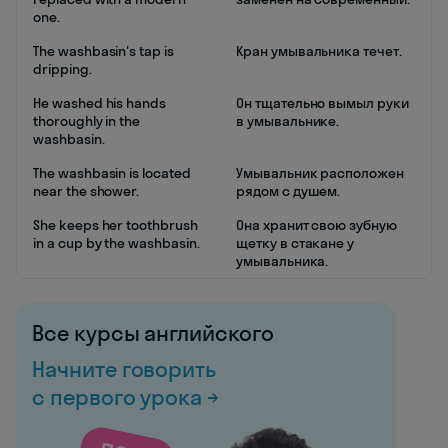
one.
The washbasin's tap is
Кран умывальника течет.
dripping.
He washed his hands
Он тщательно вымыл руки
thoroughly in the
в умывальнике.
washbasin.
The washbasin is located
Умывальник расположен
near the shower.
рядом с душем.
She keeps her toothbrush
Она хранит свою зубную
in a cup by the washbasin.
щетку в стакане у
умывальника.
Все курсы английского
Начните говорить
с первого урока →