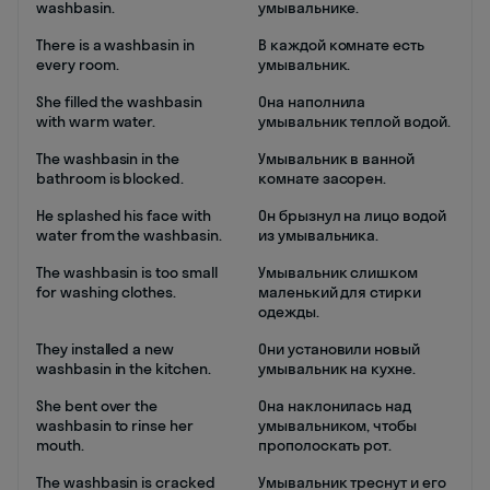
washbasin.
умывальнике.
There is a washbasin in
В каждой комнате есть
every room.
умывальник.
She filled the washbasin
Она наполнила
with warm water.
умывальник теплой водой.
The washbasin in the
Умывальник в ванной
bathroom is blocked.
комнате засорен.
He splashed his face with
Он брызнул на лицо водой
water from the washbasin.
из умывальника.
The washbasin is too small
Умывальник слишком
for washing clothes.
маленький для стирки
одежды.
They installed a new
Они установили новый
washbasin in the kitchen.
умывальник на кухне.
She bent over the
Она наклонилась над
washbasin to rinse her
умывальником, чтобы
mouth.
прополоскать рот.
The washbasin is cracked
Умывальник треснут и его