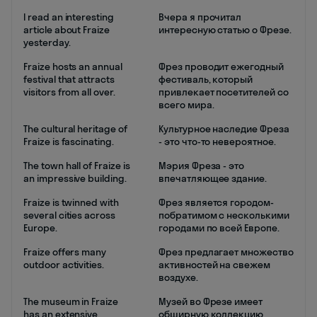
I read an interesting
Вчера я прочитал
article about Fraize
интересную статью о Фрезе.
yesterday.
Fraize hosts an annual
Фрез проводит ежегодный
festival that attracts
фестиваль, который
visitors from all over.
привлекает посетителей со
всего мира.
The cultural heritage of
Культурное наследие Фреза
Fraize is fascinating.
- это что-то невероятное.
The town hall of Fraize is
Мэрия Фреза - это
an impressive building.
впечатляющее здание.
Fraize is twinned with
Фрез является городом-
several cities across
побратимом с несколькими
Europe.
городами по всей Европе.
Fraize offers many
Фрез предлагает множество
outdoor activities.
активностей на свежем
воздухе.
The museum in Fraize
Музей во Фрезе имеет
has an extensive
обширную коллекцию