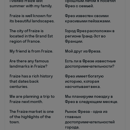
I visited Fraize last
Прошлым летом я посетил
summer with my family.
Фрез с семьей.
Fraize is well known for
Фрез известен своими
its beautiful landscapes.
красивыми пейзажами.
The city of Fraize is
Город Фрез расположен в
located in the Grand Est
регионе Гранд-Эст во
region of France.
Франции.
My friend is from Fraize.
Мой друг из Фреза.
Are there any famous
Есть ли в Фрезе известные
landmarks in Fraize?
достопримечательности?
Fraize has a rich history
Фрез имеет богатую
that dates back
историю, которая
centuries.
насчитывает века.
We are planning a trip to
Мы планируем поездку в
Fraize next month.
Фрез в следующем месяце.
The Fraize market is one
Рынок Фреза - одна из
of the highlights of the
главных
town.
достопримечательностей
города.