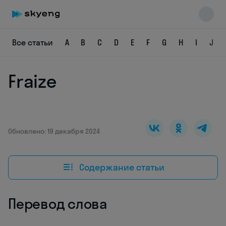
Все статьи
A
B
C
D
E
F
G
H
I
J
Fraize
Skyeng Chat
online
Обновлено: 19 декабря 2024
Содержание статьи
Перевод слова