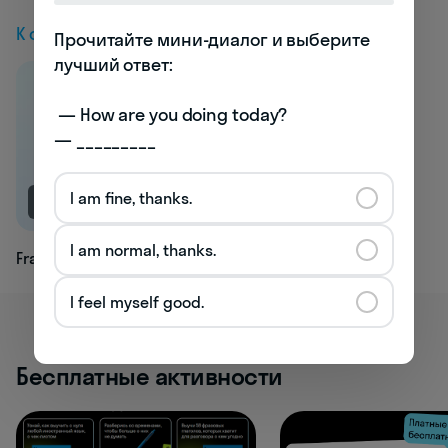
К следующей статье
Прочитайте мини-диалог и выберите 
лучший ответ:

 — How are you doing today? 

— _________
I am fine, thanks.
NEW
I am normal, thanks.
Framehouse
I feel myself good.
Бесплатные активности