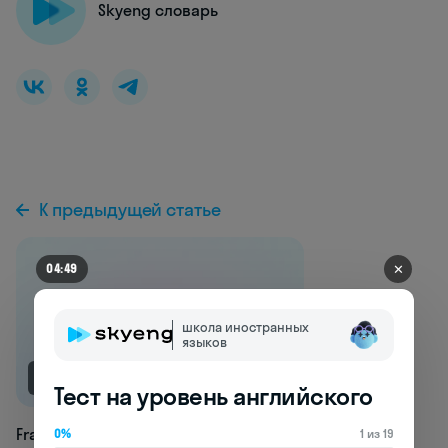
Skyeng словарь
К предыдущей статье
✕
04:46
школа иностранных
языков
NEW
Тест на уровень английского
Frailness
0%
1 из 19