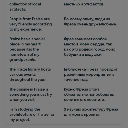
collection of local
местных артефактов.
artifacts.
People from Fraize are
По моему опыту, люди из
very friendly according
Фреза очень дружелюбные.
to my experience.
Fraize has a special
Фрез занимает особое
place in my heart
место в моем сердце, так
because it is the
как это родной город моих
hometown of my
бабушки и дедушки.
grandparents.
The Fraize library hosts
Библиотека Фреза проводит
various events
различные мероприятия в
throughout the year.
течение года.
The cuisine in Fraize is
Кухню Фреза стоит
something you must try
обязательно попробовать,
when you visit.
если вы его посетите.
I am studying the
Я изучаю архитектуру Фреза
architecture of Fraize for
для моего проекта.
my project.