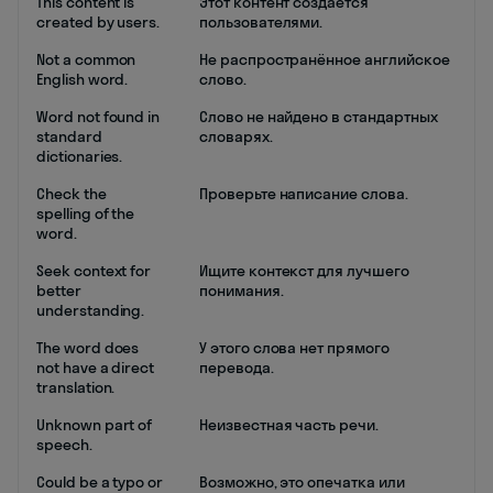
This content is
Этот контент создается
created by users.
пользователями.
Not a common
Не распространённое английское
English word.
слово.
Word not found in
Слово не найдено в стандартных
standard
словарях.
dictionaries.
Check the
Проверьте написание слова.
spelling of the
word.
Seek context for
Ищите контекст для лучшего
better
понимания.
understanding.
The word does
У этого слова нет прямого
not have a direct
перевода.
translation.
Unknown part of
Неизвестная часть речи.
speech.
Could be a typo or
Возможно, это опечатка или