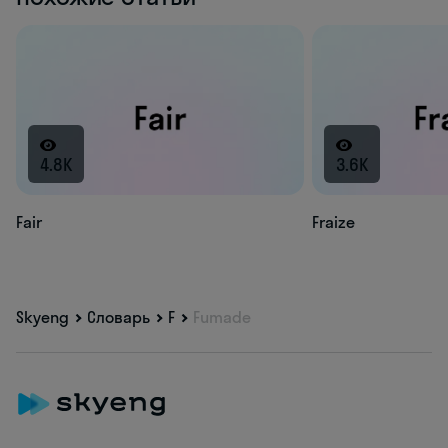
4.8K
3.6K
Fair
Fraize
Skyeng
Словарь
F
Fumade