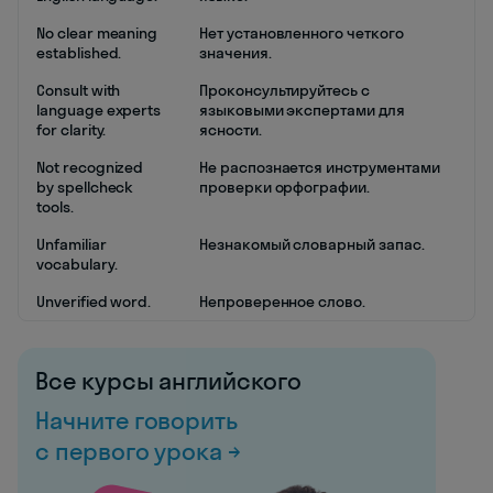
No clear meaning
Нет установленного четкого
established.
значения.
Consult with
Проконсультируйтесь с
language experts
языковыми экспертами для
for clarity.
ясности.
Not recognized
Не распознается инструментами
by spellcheck
проверки орфографии.
tools.
Unfamiliar
Незнакомый словарный запас.
vocabulary.
Unverified word.
Непроверенное слово.
Все курсы английского
Начните говорить
с первого урока →