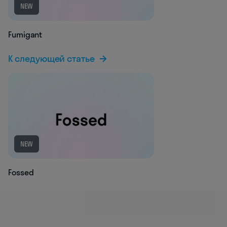
NEW
Fumigant
К следующей статье
NEW
Fossed