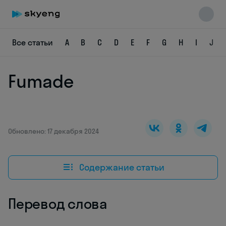
Все статьи
A
B
C
D
E
F
G
H
I
J
Fumade
Skyeng Chat
online
Обновлено: 17 декабря 2024
Содержание статьи
Перевод слова