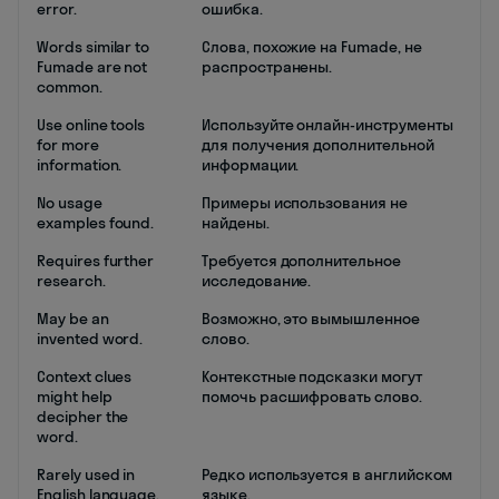
error.
ошибка.
Words similar to
Слова, похожие на Fumade, не
Fumade are not
распространены.
common.
Use online tools
Используйте онлайн-инструменты
for more
для получения дополнительной
information.
информации.
No usage
Примеры использования не
examples found.
найдены.
Requires further
Требуется дополнительное
research.
исследование.
May be an
Возможно, это вымышленное
invented word.
слово.
Context clues
Контекстные подсказки могут
might help
помочь расшифровать слово.
decipher the
word.
Rarely used in
Редко используется в английском
English language.
языке.