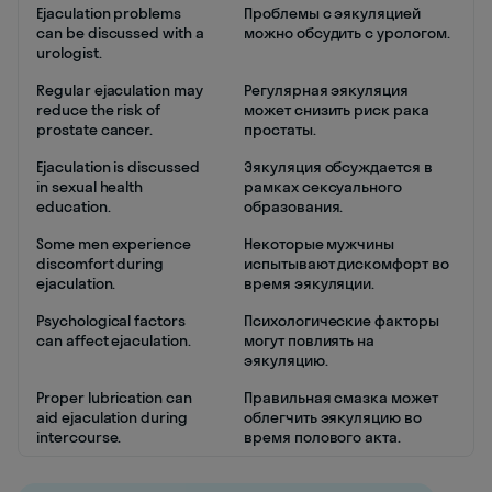
Ejaculation problems
Проблемы с эякуляцией
can be discussed with a
можно обсудить с урологом.
urologist.
Regular ejaculation may
Регулярная эякуляция
reduce the risk of
может снизить риск рака
prostate cancer.
простаты.
Ejaculation is discussed
Эякуляция обсуждается в
in sexual health
рамках сексуального
education.
образования.
Some men experience
Некоторые мужчины
discomfort during
испытывают дискомфорт во
ejaculation.
время эякуляции.
Psychological factors
Психологические факторы
can affect ejaculation.
могут повлиять на
эякуляцию.
Proper lubrication can
Правильная смазка может
aid ejaculation during
облегчить эякуляцию во
intercourse.
время полового акта.