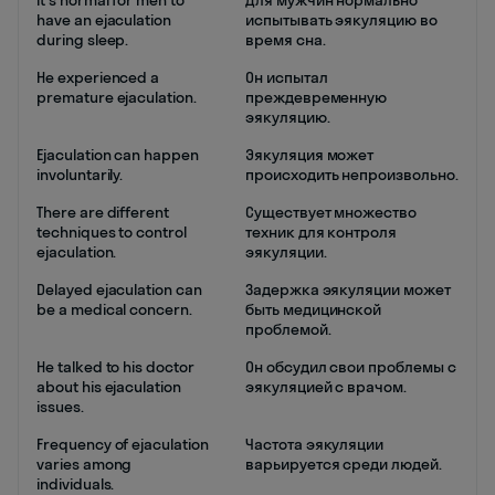
It's normal for men to
Для мужчин нормально
have an ejaculation
испытывать эякуляцию во
during sleep.
время сна.
He experienced a
Он испытал
premature ejaculation.
преждевременную
эякуляцию.
Ejaculation can happen
Эякуляция может
involuntarily.
происходить непроизвольно.
There are different
Существует множество
techniques to control
техник для контроля
ejaculation.
эякуляции.
Delayed ejaculation can
Задержка эякуляции может
be a medical concern.
быть медицинской
проблемой.
He talked to his doctor
Он обсудил свои проблемы с
about his ejaculation
эякуляцией с врачом.
issues.
Frequency of ejaculation
Частота эякуляции
varies among
варьируется среди людей.
individuals.