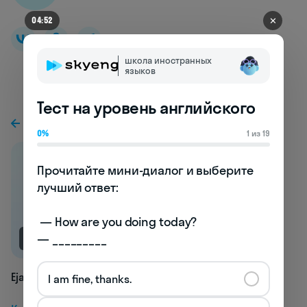
✕
04:49
школа иностранных
языков
Тест на уровень английского
К предыдущей статье
0%
1 из 19
Прочитайте мини-диалог и выберите 
лучший ответ:

 — How are you doing today? 

— _________
NEW
Ejaculate
I am fine, thanks.