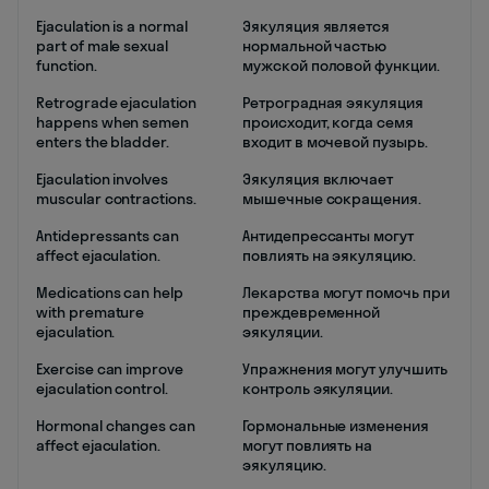
Ejaculation is a normal
Эякуляция является
part of male sexual
нормальной частью
function.
мужской половой функции.
Retrograde ejaculation
Ретроградная эякуляция
happens when semen
происходит, когда семя
enters the bladder.
входит в мочевой пузырь.
Ejaculation involves
Эякуляция включает
muscular contractions.
мышечные сокращения.
Antidepressants can
Антидепрессанты могут
affect ejaculation.
повлиять на эякуляцию.
Medications can help
Лекарства могут помочь при
with premature
преждевременной
ejaculation.
эякуляции.
Exercise can improve
Упражнения могут улучшить
ejaculation control.
контроль эякуляции.
Hormonal changes can
Гормональные изменения
affect ejaculation.
могут повлиять на
эякуляцию.