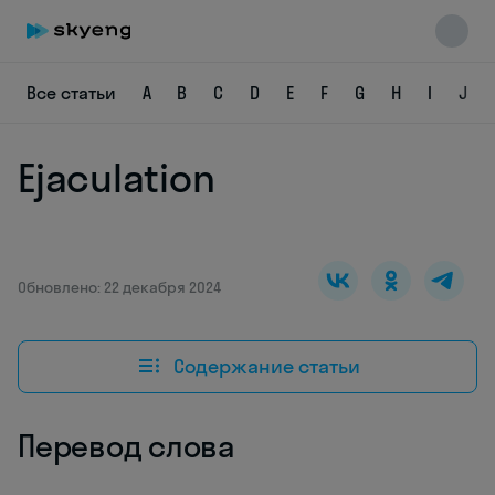
Все статьи
A
B
C
D
E
F
G
H
I
J
Ejaculation
Skyeng Chat
online
Обновлено: 22 декабря 2024
Содержание статьи
Перевод слова