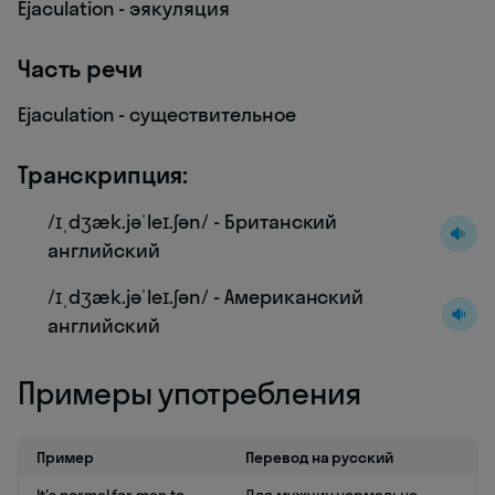
Ejaculation - эякуляция
Часть речи
Ejaculation - существительное
Транскрипция:
/ɪˌdʒæk.jəˈleɪ.ʃən/ - Британский
английский
/ɪˌdʒæk.jəˈleɪ.ʃən/ - Американский
английский
Примеры употребления
Пример
Перевод на русский